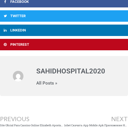
FACEBOOK
TWITTER
LINKEDIN
PINTEREST
SAHIDHOSPITAL2020
All Posts »
Prev
PREVIOUS
NEXT
Site Oficial Para Cassino Online Elizabeth Apostas No Brasil
1xbet Cкачать App Mobile Apk Приложение На Андроид же Айфон 1хбет а Азербайджане Aze 1xbet Com