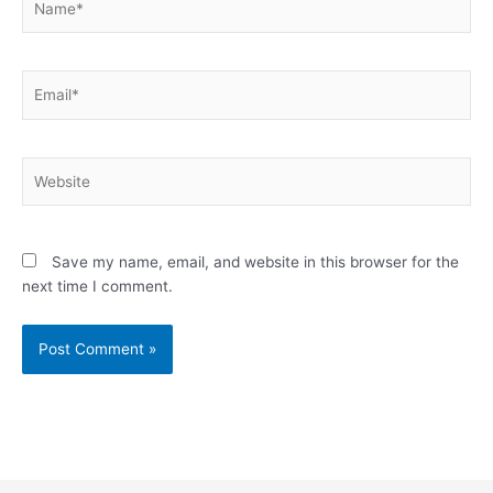
Email*
Website
Save my name, email, and website in this browser for the
next time I comment.
Alternative: