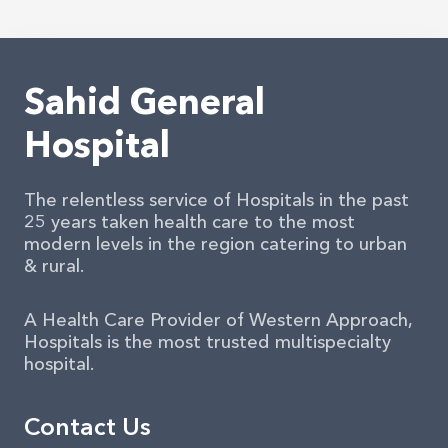
Sahid General
Hospital
The relentless service of Hospitals in the past
25 years taken health care to the most
modern levels in the region catering to urban
& rural.
A Health Care Provider of Western Approach,
Hospitals is the most trusted multispecialty
hospital.
Contact Us