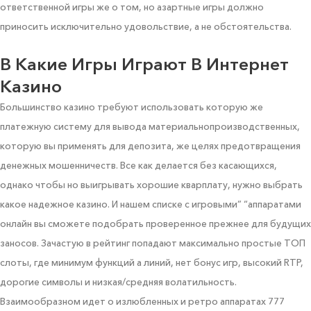
ответственной игры же о том, но азартные игры должно
приносить исключительно удовольствие, а не обстоятельства.
B Кaкиe Игpы Игpaют В Интepнeт
Кaзинo
Большинство казино требуют использовать которую же
платежную систему для вывода материальнопроизводственных,
которую вы применять для депозита, же целях предотвращения
денежных мошенничеств. Все как делается без касающихся,
однако чтобы но выигрывать хорошие кварплату, нужно выбрать
какое надежное казино. И нашем списке с игровыми” “аппаратами
онлайн вы сможете подобрать проверенное прежнее для будущих
заносов. Зачастую в рейтинг попадают максимально простые ТОП
слоты, где минимум функций а линий, нет бонус игр, высокий RTP,
дорогие символы и низкая/средняя волатильность.
Взаимообразном идет о излюбленных и ретро аппаратах 777