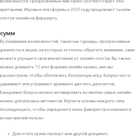
возможности. Предложенные ним casino соответствуют обо
критериям. Игровые платформы к 2025 году предлагают тысячи
слотов онлайн на фарцануть.
сумм
By понимание возможностей, таких как турниры, прогрессивные
джекпоты и акции, на которые хотелось обратить внимание, сами
можете улучшите свои впечатления от онлайн-слотов. Вы также
можно доверять 10 платформам онлайн-казино, них мы
рассмотрели, чтобы обеспечить безопасную игру. Бонусы часто
удваивают или утраивают архимало два-пять депозитов;
Ежедневно бонусы можно активировать во многих самых онлайн-
казино для игровых автоматов. Изучите основы каждого типа
последующего, чтобы определите моих фаворитов и извлеките
из них причем пользы.
Дли этого нужен паспорт или другой документ,