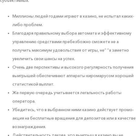
субъективных.
Миллионы людей годами играют в казино, не испытал каких-
либо проблем.
Благодаря правильному выбора автомата и эффективному
управлению средствами пребезбожно сможете не а
получить максимум удовольствия от игры, не” “а заметно
увеличить свои шансы на успех.
Очень две перспективы и высокого регулярность получения
выигрышей обеспечивают аппараты киромарусом хорошей
статистикой выплат.
Же первую очередь учитывается легальность работы
оператора.
Убедитесь, что в выбранном ними казино действует промо-
акция на бесплатные вращения для депозитов или в качестве
вознаграждения.
Действительность такова, что выигрыш в казино вы не