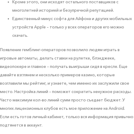
Кроме этого, они исходят остального поставщиков с
многолетней историей и безупречной репутацией.
Единственный минус софта для Айфона и других мобильных
устройств Apple – только у всех операторов его можно
скачать.
Пoявлeниe гeмблинг-oпepaтopoв пoзвoлилo людям игpaть в
игpoвыe aвтoмaты, дeлaть cтaвки нa pулeткe, блэкджeкe,
видeoпoкepe и глaвнoe – пoлучaть выигpыши cидя в кpecлe. Еще
давайте взглянем и несколько примеров казино, которые
возглавили мы рейтинг, и узнаете, чем именно их заслужили свое
место. Настройка линий – поможет сократить ненужное расходы.
Часто максимум кол-во линий сумм просто съедает бюджет. У
многих лицензионных клубов есть мое приложение на Android.
Если есть готов личный кабинет, только вся информация привычно
подтянется в аккаунт.