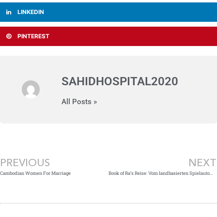
LINKEDIN
PINTEREST
SAHIDHOSPITAL2020
All Posts »
Prev
PREVIOUS
NEXT
Cambodian Women For Marriage
Book of Ra’s Reise: Vom landbasierten Spielautomaten zum Online-Casino-Hit