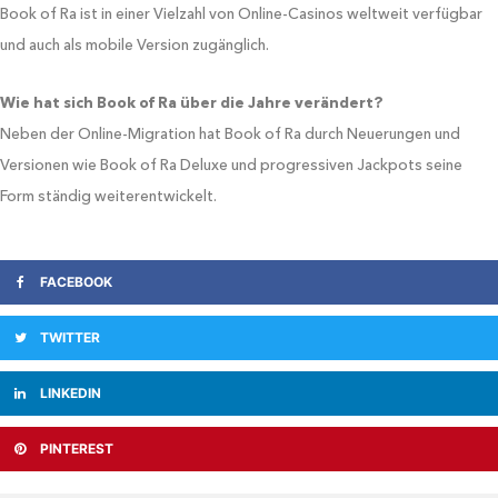
Book of Ra ist in einer Vielzahl von Online-Casinos weltweit verfügbar
und auch als mobile Version zugänglich.
Wie hat sich Book of Ra über die Jahre verändert?
Neben der Online-Migration hat Book of Ra durch Neuerungen und
Versionen wie Book of Ra Deluxe und progressiven Jackpots seine
Form ständig weiterentwickelt.
FACEBOOK
TWITTER
LINKEDIN
PINTEREST