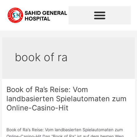
Skip
to
content
book of ra
Book of Ra’s Reise: Vom
Book
of
landbasierten Spielautomaten zum
Ra’s
Online-Casino-Hit
Reise:
Vom
Leave a Comment
/
book of ra
/
sahidhospital2020
landbasierten
Spielautomaten
Book of Ra’s Reise: Vom landbasierten Spielautomaten zum
zum
Online-Casino-Hit Das “Book of Ra” ist auf dem besten Weg,