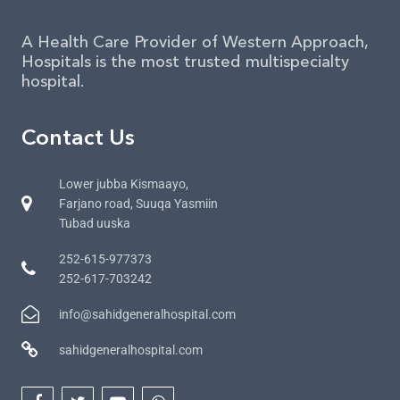
A Health Care Provider of Western Approach,
Hospitals is the most trusted multispecialty
hospital.
Contact Us
Lower jubba Kismaayo,
Farjano road, Suuqa Yasmiin
Tubad uuska
252-615-977373
252-617-703242
info@sahidgeneralhospital.com
sahidgeneralhospital.com
F
T
Y
W