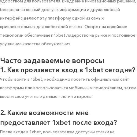
удобством для пользователя. Внедрение инновационных решений,
беспрепятственный доступ к информации и дружелюбный
интерфейс делают эту платформу одной из самых
привлекательных для любителей ставок. Опорот на новейшие
технологии обеспечивает 1xbet лидерство на рынке и постоянное
улучшение качества обслуживания.
Часто задаваемые вопросы
1. Как произвести вход в 1xbet сегодня?
Чтобы войти в 1xbet, необходимо посетить официальный сайт
платформы или воспользоваться мобильным приложением, затем
ввести свои учетные данные – логин и пароль.
2. Какие возможности мне
предоставляет 1xbet после входа?
После входа в 1xbet, пользователям доступны ставки на