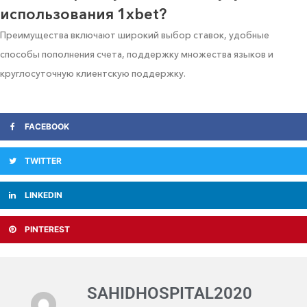
использования 1xbet?
Преимущества включают широкий выбор ставок, удобные
способы пополнения счета, поддержку множества языков и
круглосуточную клиентскую поддержку.
FACEBOOK
TWITTER
LINKEDIN
PINTEREST
SAHIDHOSPITAL2020