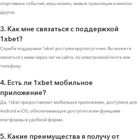
спортивные события, игры казино, живые трансляции и многое
другое.
3. Как мне связаться с поддержкой
1xbet?
Служба поддержки 1xbet доступна круглосуточно. Вы можете
связаться с ними через чат на сайте, по электронной почте или
телефону.
4. Есть ли 1xbet мобильное
приложение?
Да, 1xbet предоставляет мобильное приложение, доступное для
Android и iOS, обеспечивающее доступ ко всем функциям
платформы в удобной форме.
5. Какие преимущества я получу от