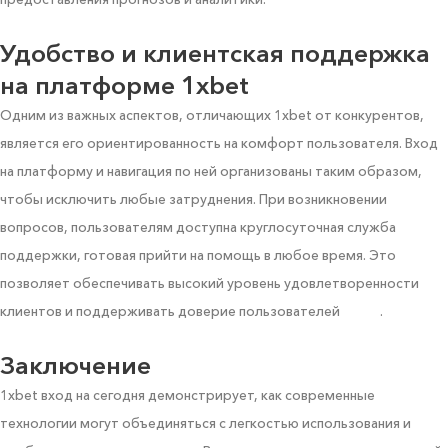
Удобство и клиентская поддержка
на платформе 1xbet
Одним из важных аспектов, отличающих 1xbet от конкурентов,
является его ориентированность на комфорт пользователя. Вход
на платформу и навигация по ней организованы таким образом,
чтобы исключить любые затруднения. При возникновении
вопросов, пользователям доступна круглосуточная служба
поддержки, готовая прийти на помощь в любое время. Это
позволяет обеспечивать высокий уровень удовлетворенности
клиентов и поддерживать доверие пользователей
1xBet
.
Заключение
1xbet вход на сегодня демонстрирует, как современные
технологии могут объединяться с легкостью использования и