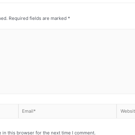
hed.
Required fields are marked
*
Email*
Website
in this browser for the next time I comment.