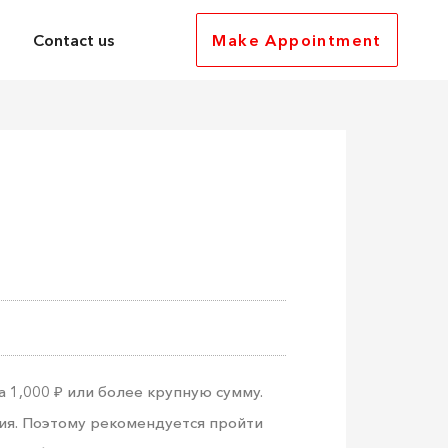
Contact us
Make Appointment
 1,000 ₽ или более крупную сумму.
ция. Поэтому рекомендуется пройти