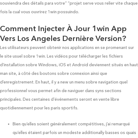
souviendra des détails para votre” “projet serve vous relier vite chaque
fois la cual vous ouvrirez 1win possuindo.
Comment Injecter À Jour 1win App
Vers Los Angeles Dernière Version?
Les utilisateurs peuvent obtenir nos applications en se promenant sur
le site usuel sobre 1win. Les vidéos pour télécharger les fichiers
d’installation sobre Windows, iOS et Android deviennent situés en haut
man site, à côté des boutons sobre connexion ainsi que
d’enregistrement. En haut, il y a new un menu sobre navigation quel
professionnel vous permet afin de naviguer dans syns sections
principales. Des centaines d’événements seront en vente libre
quotidiennement pour les paris sportifs.
Bien qu’elles soient généralement compétitives, j’ai remarqué
qu’elles étaient parfois un modeste additionally basses os quais