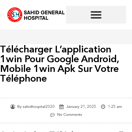
Skip
to
content
Télécharger L’application
1win Pour Google Android,
Mobile 1win Apk Sur Votre
Téléphone
By
sahidhospital2020
January 21, 2025
1:25 am
No Comments