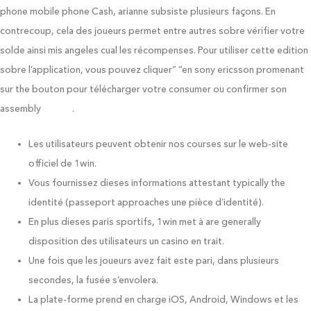
phone mobile phone Cash, arianne subsiste plusieurs façons. En
contrecoup, cela des joueurs permet entre autres sobre vérifier votre
solde ainsi mis angeles cual les récompenses. Pour utiliser cette edition
sobre l’application, vous pouvez cliquer” “en sony ericsson promenant
sur the bouton pour télécharger votre consumer ou confirmer son
assembly
1win ci
.
Les utilisateurs peuvent obtenir nos courses sur le web-site
officiel de 1win.
Vous fournissez dieses informations attestant typically the
identité (passeport approaches une pièce d’identité).
En plus dieses paris sportifs, 1win met à are generally
disposition des utilisateurs un casino en trait.
Une fois que les joueurs avez fait este pari, dans plusieurs
secondes, la fusée s’envolera.
La plate-forme prend en charge iOS, Android, Windows et les