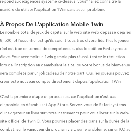
répond aux exigences système ci-dessus, vous” “allez connaître la
manière de utiliser l’application 1Win sans aucun problème.
À Propos De L’application Mobile 1win
Le nombre total de jeux de capital sur le web site web dépasse déjà les
8, 500, et l’essentiel est qu’ils soient tous très diversifiés. Plus le joueur
réel est bon en termes de compétences, plus le coût en Fantasy reste
élevé. Pour accomplir un 1win gamble plus réussi, testez le réduction
lors de l’inscription en déambulant le site, ou votre bonus de bienvenue
sera complété par un joli cadeau de notre part. Oui, les joueurs pouvez
créer este nouveau compte directement depuis l’application 1Win.
C’est la première étape du processus, car l’application n’est pas
disponible en déambulant App Store. Servez-vous de Safari systems
du navigateur en linea sur votre instruments pour vous livrer sur le web-
site officiel de 1win CI. Vous pourriez placer des paris sur la durée de la
combat, sur le vainqueur du prochain visit, sur le problème, sur un KO au