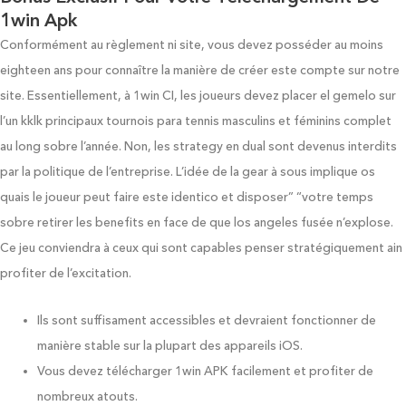
1win Apk
Conformément au règlement ni site, vous devez posséder au moins
eighteen ans pour connaître la manière de créer este compte sur notre
site. Essentiellement, à 1win CI, les joueurs devez placer el gemelo sur
l’un kklk principaux tournois para tennis masculins et féminins complet
au long sobre l’année. Non, les strategy en dual sont devenus interdits
par la politique de l’entreprise. L’idée de la gear à sous implique os
quais le joueur peut faire este identico et disposer” “votre temps
sobre retirer les benefits en face de que los angeles fusée n’explose.
Ce jeu conviendra à ceux qui sont capables penser stratégiquement ain
profiter de l’excitation.
Ils sont suffisament accessibles et devraient fonctionner de
manière stable sur la plupart des appareils iOS.
Vous devez télécharger 1win APK facilement et profiter de
nombreux atouts.