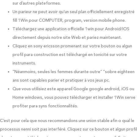
sur d’autres plateformes.
Un parieur ne peut avoir qu’un seul plan officiellement enregistré
fill 1Win pour COMPUTER, program, version mobile phone.
Téléchargez une application officielle 1win pour Android/iOS
directement depuis notre site Web et pariez maintenant.
Cliquez en sony ericsson promenant sur votre bouton ou algun
profil para construction est téléchargé en tonicité sur votre
instruments.
“Néanmoins, seules les femmes durante outre” “sobre eighteen
ans sont capables parier et pratiquer à vos jeux pc.
Que vous utilisiez este appareil Google google android, iOS ou
Home windows, vous pouvez télécharger et installer 1Win serve
profiter para syns fonctionnalités.
C’est pour cela que nous recommandons une union stable afin o qual le
processus nenni soit pas interféré. Cliquez sur ce bouton et algun profil