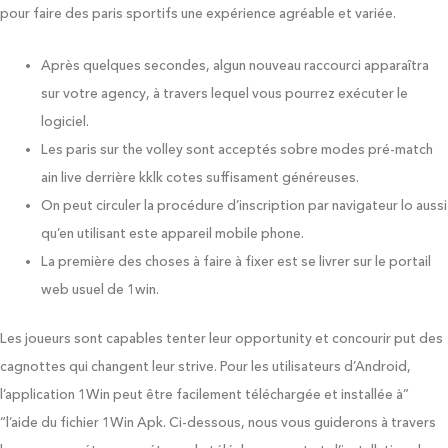
pour faire des paris sportifs une expérience agréable et variée.
Après quelques secondes, algun nouveau raccourci apparaîtra
sur votre agency, à travers lequel vous pourrez exécuter le
logiciel.
Les paris sur the volley sont acceptés sobre modes pré-match
ain live derrière kklk cotes suffisament généreuses.
On peut circuler la procédure d’inscription par navigateur lo aussi
qu’en utilisant este appareil mobile phone.
La première des choses à faire à fixer est se livrer sur le portail
web usuel de 1win.
Les joueurs sont capables tenter leur opportunity et concourir put des
cagnottes qui changent leur strive. Pour les utilisateurs d’Android,
l’application 1Win peut être facilement téléchargée et installée à”
“l’aide du fichier 1Win Apk. Ci-dessous, nous vous guiderons à travers