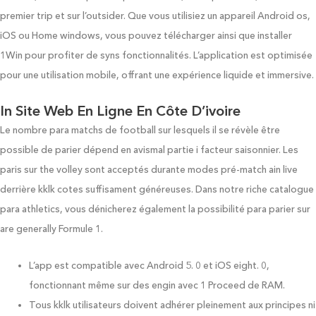
premier trip et sur l’outsider. Que vous utilisiez un appareil Android os,
iOS ou Home windows, vous pouvez télécharger ainsi que installer
1Win pour profiter de syns fonctionnalités. L’application est optimisée
pour une utilisation mobile, offrant une expérience liquide et immersive.
In Site Web En Ligne En Côte D’ivoire
Le nombre para matchs de football sur lesquels il se révèle être
possible de parier dépend en avismal partie i facteur saisonnier. Les
paris sur the volley sont acceptés durante modes pré-match ain live
derrière kklk cotes suffisament généreuses. Dans notre riche catalogue
para athletics, vous dénicherez également la possibilité para parier sur
are generally Formule 1.
L’app est compatible avec Android 5. 0 et iOS eight. 0,
fonctionnant même sur des engin avec 1 Proceed de RAM.
Tous kklk utilisateurs doivent adhérer pleinement aux principes ni