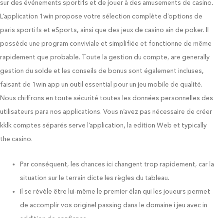
sur des événements sportifs et de jouer à des amusements de casino.
L’application 1win propose votre sélection complète d’options de
paris sportifs et eSports, ainsi que des jeux de casino ain de poker. Il
possède une program conviviale et simplifiée et fonctionne de même
rapidement que probable. Toute la gestion du compte, are generally
gestion du solde et les conseils de bonus sont également incluses,
faisant de 1win app un outil essential pour un jeu mobile de qualité.
Nous chiffrons en toute sécurité toutes les données personnelles des
utilisateurs para nos applications. Vous n’avez pas nécessaire de créer
kklk comptes séparés serve l’application, la edition Web et typically
the casino.
Par conséquent, les chances ici changent trop rapidement, car la
situation sur le terrain dicte les règles du tableau.
Il se révèle être lui-même le premier élan qui les joueurs permet
de accomplir vos originel passing dans le domaine i jeu avec in