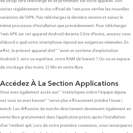
de setup sera téléchargé en se promenant sur votre appareil. Soit
visitez régulièrement le site officiel de 1win pour vérifier les nouvelles
variations de l’APK. Puis téléchargez la dernière version et suivez le
même processus d’installation que précédemment. Pour télécharger
1win APK sur cet appareil Android durante Côte d’Ivoire, assurez vous
d’abord o qual votre smartphone répond aux exigences minimales. En
effet, le présent appareil doit” “avoir un système d’exploitation
Android 5. zero ou supérieur, votre RAM de lowest 1 Go ou un espace
de stockage d’au moins 32 Mo en vente libre.
Accédez À La Section Applications
Vous avez également accès aux” “statistiques sobre l’équipe alguna
vez vous en avez besoin” “serve plus efficacement prédire l’issue i
match. Les diffusions de matchs directement deviennent également en
vente libre gratuitement dans l’application précis après l’installation
d’un 1winbet apk. Lors de votre première connexion, vous remarquerez