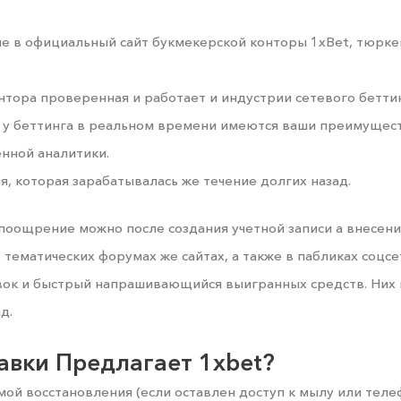
е в официальный сайт букмекерской конторы 1xBet, тюрке
нтора проверенная и работает и индустрии сетевого беттин
о у беттинга в реальном времени имеются ваши преимущес
нной аналитики.
, которая зарабатывалась же течение долгих назад.
оощрение можно после создания учетной записи а внесения
 тематических форумах же сайтах, а также в пабликах соцсе
вок и быстрый напрашивающийся выигранных средств. Них 
д.
авки Предлагает 1xbet?
ой восстановления (если оставлен доступ к мылу или телеф