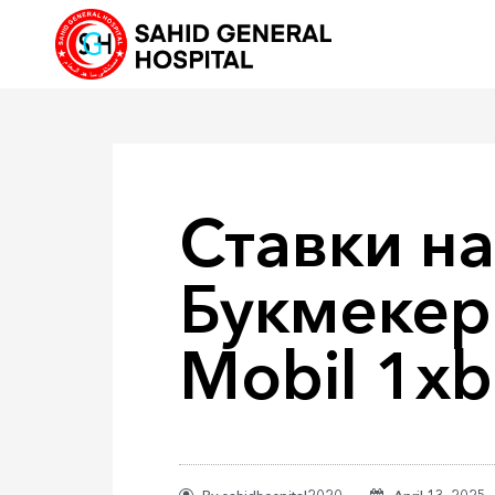
Skip
to
content
Ставки н
Букмекер
Mobil 1x