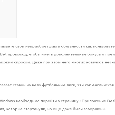
йн
нимаете свои неприобретшим и обязанности как пользовате
Bet промокод, чтобы иметь дополнительные бонусы а преи
ысоким спросом. Даже при этом него многих новичков неан
гает ставки на вело футбольные лиги, эти как Английская 
Windows необходимо перейти а страницу «Приложение Desk
тия, которые стартанули, но еще даже были завершены.