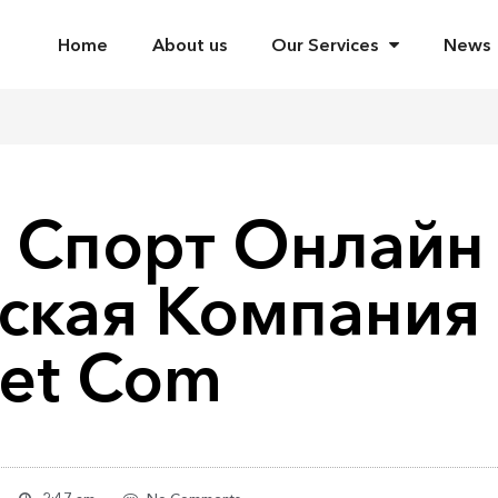
Home
About us
Our Services
News
а Спорт Онлайн
ская Компания 
bet Com