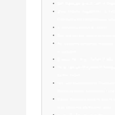
Bet Официальный Сайт а Зер
💰как Можно заработать С 1xb
Прогнозы На Спортивные мо
а Получить Бонус в 1xbet?
Bet: Автоматы Официального
Актуальное рабочее Зеркало 
а Сегодня
Ставки На Спорт 1xbet (1хбет
Регистрация И проем В Аккау
Сайте 1хбет
💎в чем Заключаются Преиму
Букмекерской Компании 1xbe
Какие Способы оплату Досту
Для Игроков Из Казахстана?
разве Ли Бонусы для Новых