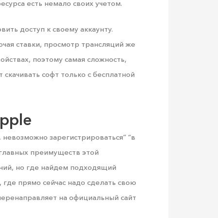
сурса есть немало своих учетом.
вить доступ к своему аккаунту.
ючая ставки, просмотр трансляций же
йствах, поэтому самая сложность,
 скачивать софт только с бесплатной
pple
, невозможно зарегистрироваться” “в
 главных преимуществ этой
ний, но где найдем подходящий
 где прямо сейчас надо сделать свою
перенаправляет на официальный сайт