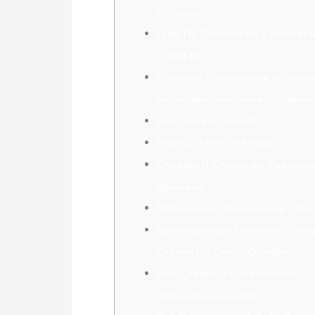
понимаю?
Гайд По Депозитам а Выплата
1xbet Kz
Способы Пополнения И Сняти
материальнопроизводственн
Как Скачать 1xbet?
Бонусы 1хбет И Акции
Стримы И Ставки же Реально
Времени
Мобильное Приложение 1xbe
Букмекерская Компания 1xbet
Ставки На Спорт Онлайн
Bet: Ставки и Спорт Через
официальным Сайт