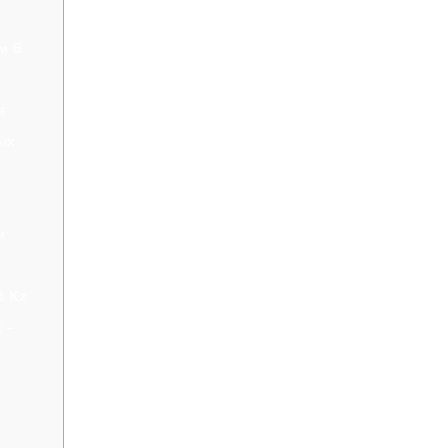
м В
я
ых
м
t Kz
 –