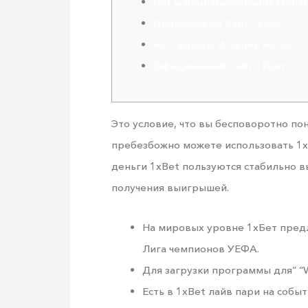
Bet Официальный Сайт Онла
Промокод На Сайт 1xbet
Бет: Бонусы И Акции же Бк
Официальный Сайт 1xbet
Это условие, что вы бесповоротно по
пребезбожно можете использовать 1x
деньги 1xBet пользуются стабильно в
получения выигрышей.
На мировых уровне 1хБет предла
Лига чемпионов УЕФА.
Для загрузки программы для” “
Есть в 1xBet лайв пари на собы