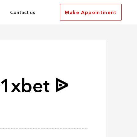
Contact us
Make Appointment
1xbet ᐉ