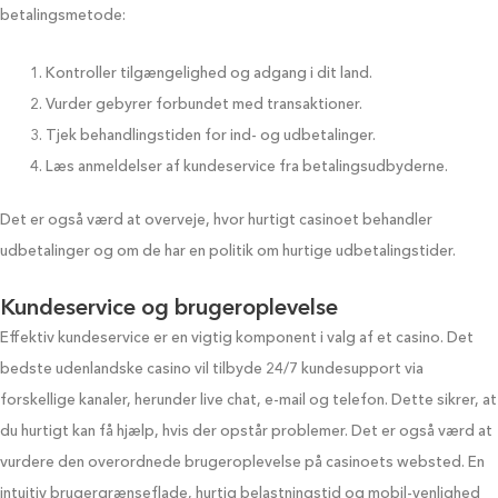
betalingsmetode:
Kontroller tilgængelighed og adgang i dit land.
Vurder gebyrer forbundet med transaktioner.
Tjek behandlingstiden for ind- og udbetalinger.
Læs anmeldelser af kundeservice fra betalingsudbyderne.
Det er også værd at overveje, hvor hurtigt casinoet behandler
udbetalinger og om de har en politik om hurtige udbetalingstider.
Kundeservice og brugeroplevelse
Effektiv kundeservice er en vigtig komponent i valg af et casino. Det
bedste udenlandske casino vil tilbyde 24/7 kundesupport via
forskellige kanaler, herunder live chat, e-mail og telefon. Dette sikrer, at
du hurtigt kan få hjælp, hvis der opstår problemer. Det er også værd at
vurdere den overordnede brugeroplevelse på casinoets websted. En
intuitiv brugergrænseflade, hurtig belastningstid og mobil-venlighed