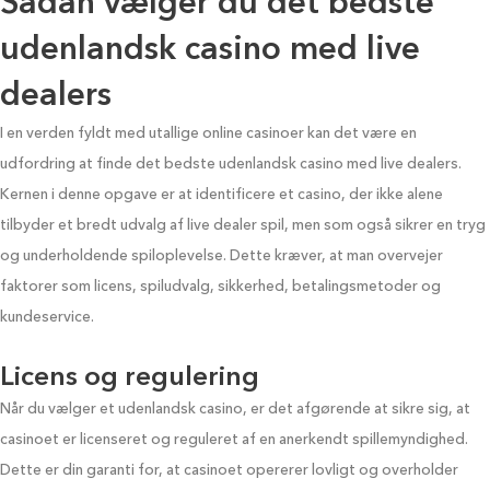
Sådan vælger du det bedste
udenlandsk casino med live
dealers
I en verden fyldt med utallige online casinoer kan det være en
udfordring at finde det bedste udenlandsk casino med live dealers.
Kernen i denne opgave er at identificere et casino, der ikke alene
tilbyder et bredt udvalg af live dealer spil, men som også sikrer en tryg
og underholdende spiloplevelse. Dette kræver, at man overvejer
faktorer som licens, spiludvalg, sikkerhed, betalingsmetoder og
kundeservice.
Licens og regulering
Når du vælger et udenlandsk casino, er det afgørende at sikre sig, at
casinoet er licenseret og reguleret af en anerkendt spillemyndighed.
Dette er din garanti for, at casinoet opererer lovligt og overholder