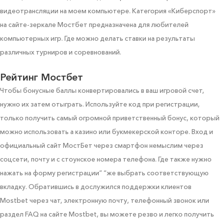
видеотрансляции на моем компьютере. Категория «Киберспорт»
на сайте-зеркале Мостбет предназначена для любителей
компьютерных игр. Где можно делать ставки на результаты
различных турниров и соревнований.
Рейтинг Мостбет
Чтобы бонусные баллы конвертировались в ваш игровой счет,
нужно их затем отыграть. Используйте код при регистрации,
только получить самый огромной приветственный бонус, который
можно использовать а казино или букмекерской конторе. Вход и
официальный сайт МостБет через смартфон немыслим через
соцсети, почту и с стоунское номера телефона. Где также нужно
нажать на форму регистрации” “же выбрать соответствующую
вкладку. Обратившись в дослужился поддержки клиентов
Mostbet через чат, электронную почту, телефонный звонок или
раздел FAQ на сайте Mostbet, вы можете резво и легко получить