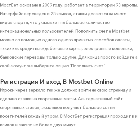
МостБет основана в 2009 году, работает а территории 93 европы.
Интерфейс переведен и 25 языков, ставки делаются на много
видов спорта, что указывает на большое количество
интернациональных пользователей. Пополнить счет а Mostbet
можно со помощью одного одного принятых способов оплаты,
таких как кредитные/дебетовые карты, электронные кошельки,
банковские переводы только другие. Для конца просто войдите а
свой аккаунт же выберите опцию ‘Пополнить счет’.
Регистрация И вход В Mostbet Online
Игроки через зеркало так же должно войти на свою страницу и
сделано ставки на спортивные матчи. Альтернативный сайт
спортивных ставок, эксклавов получает большое сотни
посетителей каждый утром. В МостБет регистрация проходит в и
кликов и заняло не более двух минут.