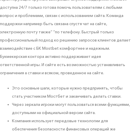
доступна 24/7 только готова помочь пользователям с любыми
вопрос и проблемами, связан с использованием сайта. Команда
поддержки например быть связана спустя чат на сайте,
электронную почту также” “по телефону. Быстрый только
профессиональный подход ко решению запросов клиентов делает
взаимодействие с БК Mostbet комфортнее и надежным.
Букмекерская контора активно поддерживает идея
ответственной игры. И сайте есть возможностью устанавливать
ограничения а ставки и всяком, проведенное на сайте.
Это основные шаги, которые нужно предпринять, чтобы
стать участником Мостбет и заканчивать делать ставки.
Через зеркала игроки могут пользоваться всеми функциями,
доступными на официальной версии сайта.
Компания использует передовые технологии для
обеспечения безопасности финансовых операций же