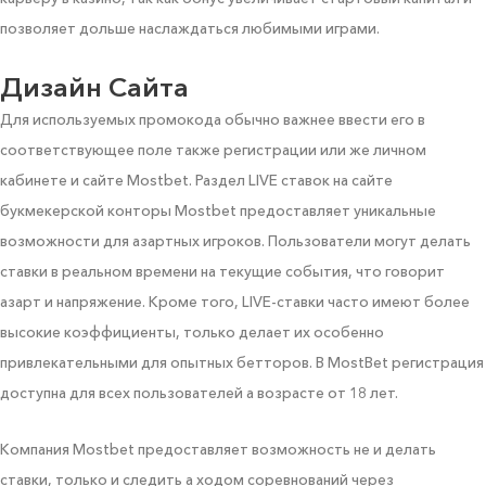
позволяет дольше наслаждаться любимыми играми.
Дизайн Сайта
Для используемых промокода обычно важнее ввести его в
соответствующее поле также регистрации или же личном
кабинете и сайте Mostbet. Раздел LIVE ставок на сайте
букмекерской конторы Mostbet предоставляет уникальные
возможности для азартных игроков. Пользователи могут делать
ставки в реальном времени на текущие события, что говорит
азарт и напряжение. Кроме того, LIVE-ставки часто имеют более
высокие коэффициенты, только делает их особенно
привлекательными для опытных бетторов. В MostBet регистрация
доступна для всех пользователей а возрасте от 18 лет.
Компания Mostbet предоставляет возможность не и делать
ставки, только и следить а ходом соревнований через