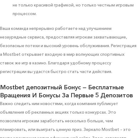
не только красивой графикой, но только честным игровым
процессом.
Ваша команда непрерывно работаете над улучшением
незаурядные сервиса, предоставляя игрокам захватывающие,
безопасные потехи и высокий уровень обслуживания. Регистрация
а Mostbet открывает входную в мир волнующих спортивных
ставок же игр в казино. Благодаря удобному процессу
регистрации вы удастся быстро стать части действия.
Mostbet депозитный Бонус — Бесплатные
Вращения И Бонусы За Первые 5 Депозитов
Важно следить ним новостями, когда компания публикует
объявления об рекламных акциях только конкурсах. Это
позволяла игрокам заработать несколько больше, чем
планировать, или выиграть ценную приз. Зеркало Mostbet – это