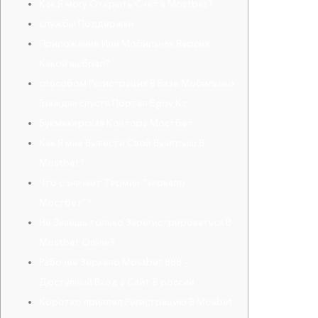
Как Я могу Открыть Счет в Mostbet?
службы Поддержки
Приложение Или Мобильная Версия:
Какой выбрал?
способом Регистрация В Базе Мобильных
Граждан спустя Портал Egov Kz
Букмекерская Контора Мостбет
Как Я мне Вывести Свой Выигрыш В
Mostbet?
Что означает Термин “зеркало
Мостбет”?
Не Знаешь только Зарегистрироваться В
Mostbet Online?
Рабочее Зеркало Mostbet 888 –
Доступный Вход а Сайт В россии
Коротко приплел Регистрацию В Mosbet