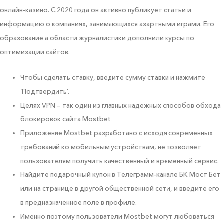
онлайн-казино. С 2020 года он активно публикует статьи и
информацию о компаниях, занимающихся азартными играми. Его
образование а области журналистики дополнили курсы по
оптимизации сайтов.
Чтобы сделать ставку, введите сумму ставки и нажмите
‘Подтвердить’.
Целях VPN — так один из главных надежных способов обхода
блокировок сайта Mostbet.
Приложение Mostbet разработано с исходя современных
требований ко мобильным устройствам, не позволяет
пользователям получить качественный и временный сервис.
Найдите подарочный купон в Телеграмм-канале БК Мост Бет
или на странице в другой общественной сети, и введите его
в предназначенное поле в профиле.
Именно поэтому пользователи Mostbet могут любоваться