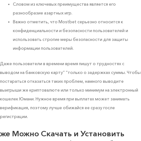
Словом из ключевых преимущества является его
разнообразие азартных игр.
Важно отметить, что Mostbet серьезно относится к
конфиденциальности и безопасности пользователей и
использовать строгие меры безопасности для защиты
информации пользователей.
Даже пользователи в времени время пишут о трудностях с
выводом на банковскую карту” “только о задержках суммы. Чтобы
постараться отказаться таких проблем, намного выводите
выигрыши же криптовалюте или только минимум на электронный
кошелек Юмани. Нужное время при выплатах может занимать
верификация, поэтому лучше обижайся ее сразу госле
регистрации.
же Можно Скачать и Установить