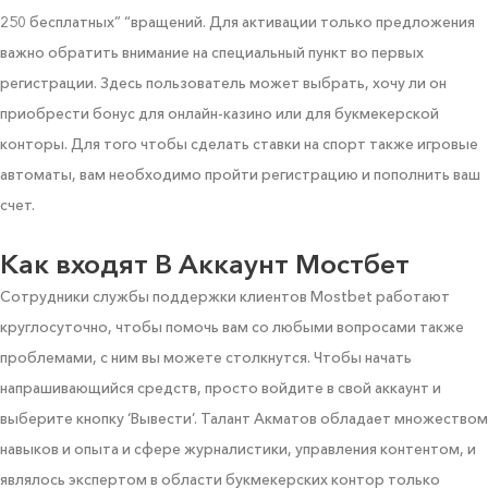
250 бесплатных” “вращений. Для активации только предложения
важно обратить внимание на специальный пункт во первых
регистрации. Здесь пользователь может выбрать, хочу ли он
приобрести бонус для онлайн-казино или для букмекерской
конторы. Для того чтобы сделать ставки на спорт также игровые
автоматы, вам необходимо пройти регистрацию и пополнить ваш
счет.
Как входят В Аккаунт Мостбет
Сотрудники службы поддержки клиентов Mostbet работают
круглосуточно, чтобы помочь вам со любыми вопросами также
проблемами, с ним вы можете столкнутся. Чтобы начать
напрашивающийся средств, просто войдите в свой аккаунт и
выберите кнопку ‘Вывести’. Талант Акматов обладает множеством
навыков и опыта и сфере журналистики, управления контентом, и
являлось экспертом в области букмекерских контор только