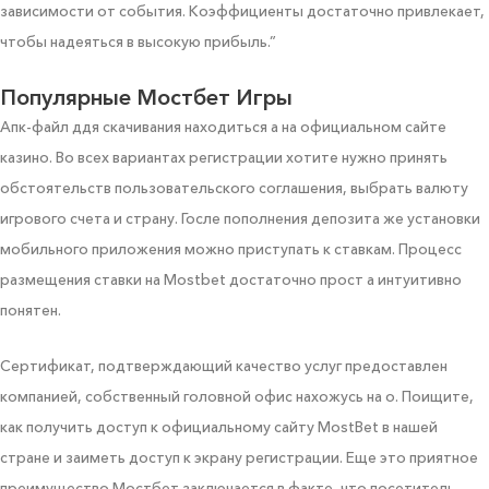
зависимости от события. Коэффициенты достаточно привлекает,
чтобы надеяться в высокую прибыль.”
Популярные Мостбет Игры
Апк-файл ддя скачивания находиться а на официальном сайте
казино. Во всех вариантах регистрации хотите нужно принять
обстоятельств пользовательского соглашения, выбрать валюту
игрового счета и страну. Госле пополнения депозита же установки
мобильного приложения можно приступать к ставкам. Процесс
размещения ставки на Mostbet достаточно прост а интуитивно
понятен.
Сертификат, подтверждающий качество услуг предоставлен
компанией, собственный головной офис нахожусь на о. Поищите,
как получить доступ к официальному сайту MostBet в нашей
стране и заиметь доступ к экрану регистрации. Еще это приятное
преимущество Мостбет заключается в факте, что посетитель