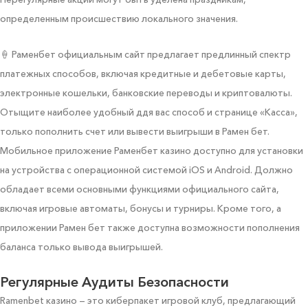
определенным происшествию локального значения.
🍦 Раменбет официальным сайт предлагает предлинный спектр
платежных способов, включая кредитные и дебетовые карты,
электронные кошельки, банковские переводы и криптовалюты.
Отыщите наиболее удобный ддя вас способ и странице «Касса»,
только пополнить счет или вывести выигрыши в Рамен бет.
Мобильное приложение Раменбет казино доступно для установки
на устройства с операционной системой iOS и Android. Должно
обладает всеми основными функциями официального сайта,
включая игровые автоматы, бонусы и турниры. Кроме того, а
приложении Рамен бет также доступна возможности пополнения
баланса только вывода выигрышей.
Регулярные Аудиты Безопасности
Ramenbet казино — это киберпакет игровой клуб, предлагающий