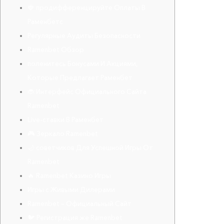
🍓 продифференцируйте Оплаты В
Раменбетc
Регулярные Аудиты Безопасности
Ramenbet Обзор
поленитесь Бонусами И Акциями,
Которые Предлагает Раменбет
🐞 Интерфейс Официального Сайта
Ramenbet
Live-ставки В Раменбет
🎮 Зеркало Ramenbet
🌙 советчиков Для Успешной Игры От
Ramenbet
🔥 Ramenbet Казино Игры
Игры с Живыми Дилерами
Ramenbet – Официальный Сайт
🐦 Регистрация же Ramenbet