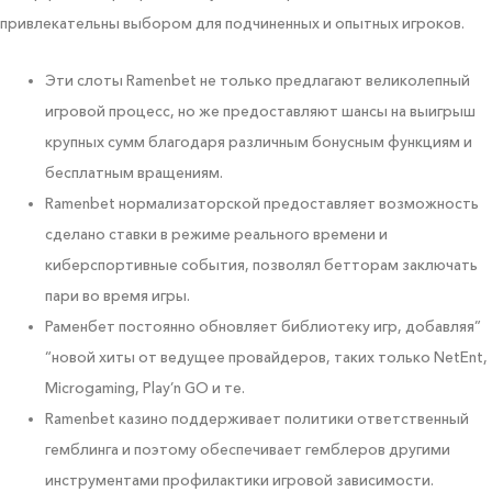
привлекательны выбором для подчиненных и опытных игроков.
Эти слоты Ramenbet не только предлагают великолепный
игровой процесс, но же предоставляют шансы на выигрыш
крупных сумм благодаря различным бонусным функциям и
бесплатным вращениям.
Ramenbet нормализаторской предоставляет возможность
сделано ставки в режиме реального времени и
киберспортивные события, позволял бетторам заключать
пари во время игры.
Раменбет постоянно обновляет библиотеку игр, добавляя”
“новой хиты от ведущее провайдеров, таких только NetEnt,
Microgaming, Play’n GO и те.
Ramenbet казино поддерживает политики ответственный
гемблинга и поэтому обеспечивает гемблеров другими
инструментами профилактики игровой зависимости.