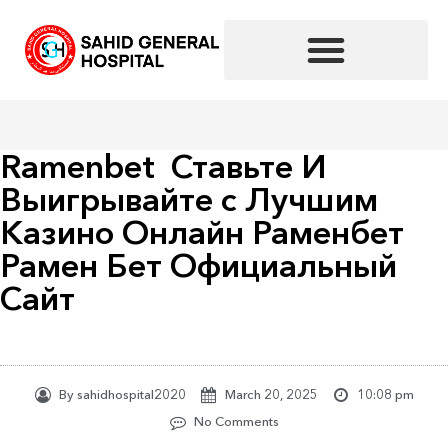
Skip
to
content
Ramenbet ️ Ставьте И
Выигрывайте с Лучшим
Казино Онлайн Раменбет ️
Рамен Бет Официальный
Сайт
By
sahidhospital2020
March 20, 2025
10:08 pm
No Comments