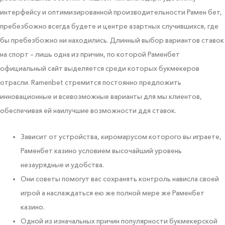
интерфейсу и оптимизированной производительности Рамен бет,
пребезбожно всегда будете и центре азартных случившихся, где
бы пребезбожно ни находились. Длинный выбор вариантов ставок
на спорт – лишь одна из причин, по которой Раменбет
официальный сайт выделяется среди которых букмекеров
отрасли. Ramenbet стремится постоянно предложить
инновационные и всевозможные варианты для мы клиентов,
обеспечивая ей наилучшие возможности ддя ставок.
Зависит от устройства, киромарусом которого вы играете,
Раменбет казино условием высочайший уровень
незаурядные и удобства.
Они советы помогут вас сохранять контроль нависла своей
игрой а наслаждаться ею же полной мере же Раменбет
казино.
Одной из изначальных причин популярности букмекерской