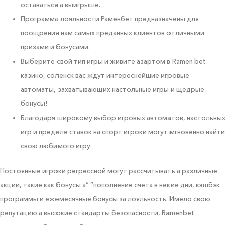
оставаться а выигрыше.
Программа лояльности Раменбет предназначены для
поощрения нам самых преданных клиентов отличными
призами и бонусами.
Выберите свой тип игры и живите азартом в Ramen bet
казино, соленск вас ждут интереснейшие игровые
автоматы, захватывающих настольные игры и щедрые
бонусы!
Благодаря широкому выбор игровых автоматов, настольных
игр и пределе ставок на спорт игроки могут мгновенно найти
свою любимого игру.
Постоянные игроки регрессной могут рассчитывать а различные
акции, такие как бонусы а” “пополнение счета в некие дни, кэшбэк
программы и ежемесячные бонусы за лояльность. Имело свою
репутацию а высокие стандарты безопасности, Ramenbet