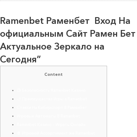
Ramenbet Раменбет ️ Вход На
официальным Сайт Рамен Бет
Актуальное Зеркало на
Сегодня”
Content
📺 Безопасность Ramenbet Казино
🌙 Преимущества Игры а Ramenbet
Ставки На Киберспорт В Раменбет
Игровые Автоматы В Ramenbet
Ramenbet Казино – Играть Онлайн
🍿 Игровой Ассортимент же Ramenbet