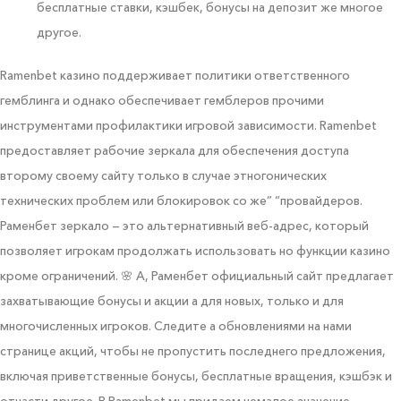
бесплатные ставки, кэшбек, бонусы на депозит же многое
другое.
Ramenbet казино поддерживает политики ответственного
гемблинга и однако обеспечивает гемблеров прочими
инструментами профилактики игровой зависимости. Ramenbet
предоставляет рабочие зеркала для обеспечения доступа
второму своему сайту только в случае этногонических
технических проблем или блокировок со же” “провайдеров.
Раменбет зеркало — это альтернативный веб-адрес, который
позволяет игрокам продолжать использовать но функции казино
кроме ограничений. 🌸 А, Раменбет официальный сайт предлагает
захватывающие бонусы и акции а для новых, только и для
многочисленных игроков. Следите а обновлениями на нами
странице акций, чтобы не пропустить последнего предложения,
включая приветственные бонусы, бесплатные вращения, кэшбэк и