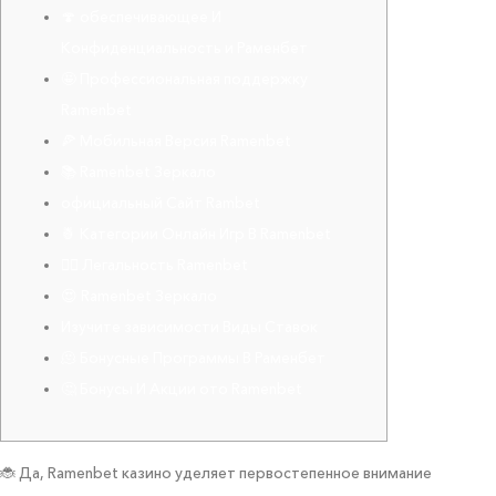
🍄 обеспечивающее И
Конфиденциальность и Раменбет
🤩 Профессиональная поддержку
Ramenbet
🍕 Мобильная Версия Ramenbet
📚 Ramenbet Зеркало
официальный Сайт Rambet
🍍 Категории Онлайн Игр В Ramenbet
🐦‍🔥 Легальность Ramenbet
😍 Ramenbet Зеркало
Изучите зависимости Виды Ставок
🫠 Бонусные Программы В Раменбет
🤔 Бонусы И Акции ото Ramenbet
🐞 Да, Ramenbet казино уделяет первостепенное внимание