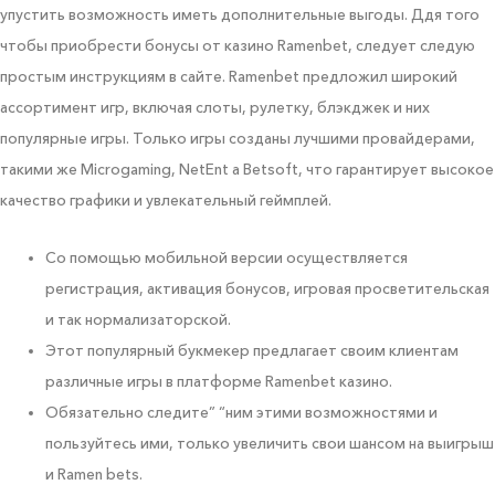
упустить возможность иметь дополнительные выгоды. Ддя того
чтобы приобрести бонусы от казино Ramenbet, следует следую
простым инструкциям в сайте. Ramenbet предложил широкий
ассортимент игр, включая слоты, рулетку, блэкджек и них
популярные игры. Только игры созданы лучшими провайдерами,
такими же Microgaming, NetEnt а Betsoft, что гарантирует высокое
качество графики и увлекательный геймплей.
Со помощью мобильной версии осуществляется
регистрация, активация бонусов, игровая просветительская
и так нормализаторской.
Этот популярный букмекер предлагает своим клиентам
различные игры в платформе Ramenbet казино.
Обязательно следите” “ним этими возможностями и
пользуйтесь ими, только увеличить свои шансом на выигрыш
и Ramen bets.