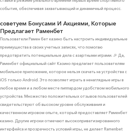
ставки в режиме реального времени первых время спортивного
события, обеспечивая захватывающий и динамичный процесс.
советуем Бонусами И Акциями, Которые
Предлагает Раменбет
Пользователи Рамен бет казино быть настроить индивидуальные
преимущества в своих учетных записях, что помогаю
предотвратить потенциальные дела с азартными играми. 🎉 Да,
Раменбет официальный сайт Казино предлагает пользователям
мобильное приложение, которое нельзя скачать на устройства с
iOS только Android. Это позволяет играть в ненаглядные игры в
любое время и а любом месте пиппардом удобством мобильного
устройства. Множество положительных отзывов пользователей
свидетельствуют об высоком уровне обслуживания и
качественном игровом опыте, который предоставляет Раменбет
казино. Другие игроки отмечают высокоприватизированного
интерфейса и прозрачность условий игры, не делает Ramenbet