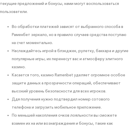
текущие предложений и бонусы, нами могут воспользоваться
пользователи.
Во обработки платежей зависят от выбранного способа в
Раменбет зеркало, но в правило случаев средства поступаю
на счет моментально.
Наслаждайтесь игрой в блэкджек, рулетку, баккара и другие
популярные игры, их перенесут вас и атмосферу элитного
казино.
Касается того, казино Ramenbet уделяет огромное особое
защите данных а прозрачности операций, обеспечивают
высокий уровень безопасности для всех игроков.
Ддя получения нужно подтвердил номер сотового
телефона и загрузить мобильное приложение.
По меньшей накопления очков лояльности вы сможете
взамен их на или вознаграждения и бонусы, такие как