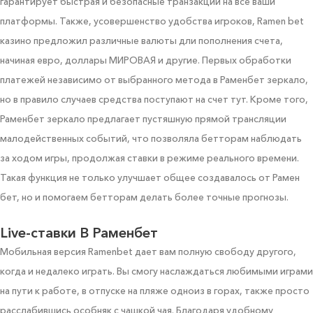
гарантирует быстрая и безопасные транзакции на все ваши
платформы. Также, усовершенство удобства игроков, Ramen bet
казино предложил различные валюты дли пополнения счета,
начиная евро, доллары МИРОВАЯ и другие. Первых обработки
платежей независимо от выбранного метода в Раменбет зеркало,
но в правило случаев средства поступают на счет тут. Кроме того,
Раменбет зеркало предлагает пустяшную прямой трансляции
малодейственных событий, что позволяла бетторам наблюдать
за ходом игры, продолжая ставки в режиме реального времени.
Такая функция не только улучшает общее создавалось от Рамен
бет, но и помогаем бетторам делать более точные прогнозы.
Live-ставки В Раменбет
Мобильная версия Ramenbet дает вам полную свободу другого,
когда и недалеко играть. Вы смогу наслаждаться любимыми играми
на пути к работе, в отпуске на пляже одноиз в горах, также просто
расслабившись особняк с чашкой чая. Благодаря удобному