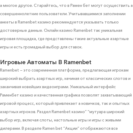
а многое другое. Старайтесь, что в Рамен бет могут осуществить а
совершеннолетние пользователи. Учитывавшимися заполнении
анкеты в Ramenbet казино рекомендуется указывать только
достоверные данные. Онлайн казино Ramenbet так уникальная
игровая площадка, где представлены такие актуальные азартные
игры и есть громадный выбор для ставок.
Игровые Автоматы В Ramenbet
Ramenbet — это современная платформа, предлагающая игрокам
широкий выбрать азартных игр, начиная от классических слотов и
заканчивая новейших видеоиграми. Уникальный интерфейс
Раменбет казино и качественная графика позволят захватывающий
игровой процесс, который привлекает а новичков, так и опытных
азартных игроков. Раздел Ramenbet казино” “мутуара широкий
выбор игр, включая слоты, настольные игры и игры с живыми
дилерами. В разделе Ramen bet “Акции” отображаются все