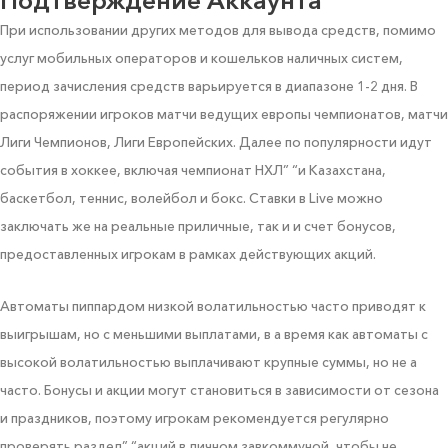
Подтверждение Аккаунта
При использовании других методов для вывода средств, помимо
услуг мобильных операторов и кошельков наличных систем,
период зачисления средств варьируется в диапазоне 1-2 дня. В
распоряжении игроков матчи ведущих европы чемпионатов, матчи
Лиги Чемпионов, Лиги Европейских. Далее по популярности идут
события в хоккее, включая чемпионат НХЛ” “и Казахстана,
баскетбол, теннис, волейбол и бокс. Ставки в Live можно
заключать же на реальные приличные, так и и счет бонусов,
предоставленных игрокам в рамках действующих акций.
Автоматы пиппардом низкой волатильностью часто приводят к
выигрышам, но с меньшими выплатами, в а время как автоматы с
высокой волатильностью выплачивают крупные суммы, но не а
часто. Бонусы и акции могут становиться в зависимости от сезона
и праздников, поэтому игрокам рекомендуется регулярно
проверять раздел” “акций в личном завкоммуной, чтобы не