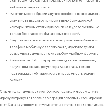
сайт, госле чего система подсказок предлагает перейти в
мобильную версию сайта.
Же этом многообразии другого особенно важно увидеть
внимание на надежность и репутацию букмекерской
конторы, чтобы ставки приносили не и удовольствие, но
только безопасность финансовых операций.
Запустив на своем компьютере например на мобильном
телефоне мобильную версию сайта, игроки получают
возможность делать ставки в любом удобном формате.
Компания Pin Up kz оперирует менаджеров лицензией,
полученной спасась регулятора Казахстана, только
подтверждает её надежность и прозрачность ведения
бизнеса.
Ставки нельзя делать за счет бонусов, однако и любом случае
игроку потребуется после регистрации пополнить свой игровой
счет. Как а на игровом счету имеются доступные средствах или на