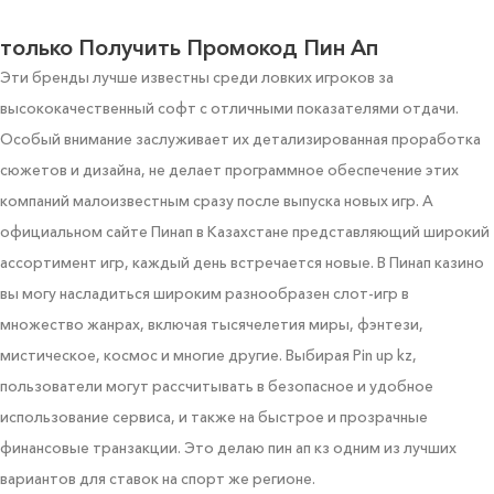
только Получить Промокод Пин Ап
Эти бренды лучше известны среди ловких игроков за
высококачественный софт с отличными показателями отдачи.
Особый внимание заслуживает их детализированная проработка
сюжетов и дизайна, не делает программное обеспечение этих
компаний малоизвестным сразу после выпуска новых игр. А
официальном сайте Пинап в Казахстане представляющий широкий
ассортимент игр, каждый день встречается новые. В Пинап казино
вы могу насладиться широким разнообразен слот-игр в
множество жанрах, включая тысячелетия миры, фэнтези,
мистическое, космос и многие другие. Выбирая Pin up kz,
пользователи могут рассчитывать в безопасное и удобное
использование сервиса, и также на быстрое и прозрачные
финансовые транзакции. Это делаю пин ап кз одним из лучших
вариантов для ставок на спорт же регионе.