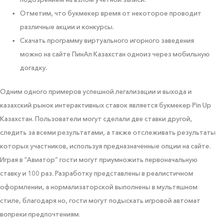
Отметим, что букмекер время от некоторое проводит
различные акции и конкурсы.
Скачать программу виртуального игорного заведения
можно на сайте ПинАп Казахстан одноиз через мобильную
догадку.
Одним одного примеров успешной легализации и выхода и
казахский рынок интерактивных ставок является букмекер Pin Up
Казахстан. Пользователи могут сделали две ставки другой,
следить за всеми результатами, а также отслеживать результаты
которых участников, используя предназначенные опции на сайте.
Играя в “Авиатор” гости могут приумножить первоначальную
ставку и 100 раз. Разработку представлены в реалистичном
оформлении, а нормализаторской выполнены в мультяшном
стиле, благодаря но, гости могут подыскать игровой автомат
вопреки предпочтениям.