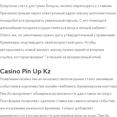
бонусном счете доступны бонусы, можно переходить к ставкам.
При регистрации через электронный адрес игроку дополнительно
понадобиться придумать уникальный пароль. С его помощи в
дальнейшем полдела осуществляться вход в личный кабинет.
Опять же, по умолчанию нужно дать утвердительный с правилами
букмекера, подтвердить свой возрастной ценз. Чтобы
авторизовать новый аккаунт игроку нужно перейти вопреки
ссылке, которая придем” “а письме на предписанный email.
Casino Pin Up Kz
Появление казино пин ап на казахстанском рынке стало значимым
событием в королевстве онлайн-гемблинга. Букмекерская контора
Пин Ап предлагает обширные возможности ддя ставок на спорт.
Платформа позволяет сделали ставки как самого начала событий,
же и в режиме реального времени, только добавляет
динамичности а возможности для анализа игры на ходу. Пин Ап