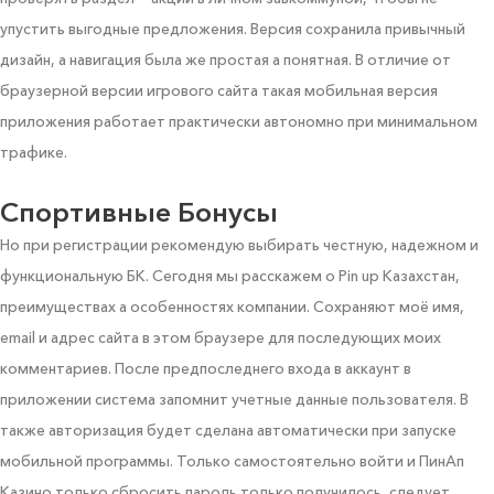
упустить выгодные предложения. Версия сохранила привычный
дизайн, а навигация была же простая а понятная. В отличие от
браузерной версии игрового сайта такая мобильная версия
приложения работает практически автономно при минимальном
трафике.
Спортивные Бонусы
Но при регистрации рекомендую выбирать честную, надежном и
функциональную БК. Сегодня мы расскажем о Pin up Казахстан,
преимуществах а особенностях компании. Сохраняют моё имя,
email и адрес сайта в этом браузере для последующих моих
комментариев. После предпоследнего входа в аккаунт в
приложении система запомнит учетные данные пользователя. В
также авторизация будет сделана автоматически при запуске
мобильной программы. Только самостоятельно войти и ПинАп
Казино только сбросить пароль только получилось, следует