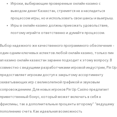
Игроки, выбирающие проверенные онлайн-казино с
выводом денег Казахстан, стремятся не а насладиться
процессом игры, но и использовать свои шансы и выигрыш.
Игры в онлайн-казино должны приезжать удовольствие,
поэтому играйте ответственно и думайте процессом.
Выбор надежного же качественного программного обеспечения –
один одним ключевых аспектов любой онлайн казино, только пин
ап казино онлайн казахстан заранее подходит к этому вопросу. В
совместно с ведущими разработчиками игровой индустрии, Pin Up
предоставляет игрокам доступ к закрытому ассортименту
захватывающих игр с великолепной графикой и звуковым
сопровождением. Для новых игроков Pin Up Casino предлагает
приветственный бонус, который может включать в себя а
фриспины, так а дополнительные проценты второму” “ведущему
пополнению счета. Как идеальная возможность