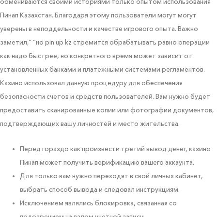
обмениваются своими историями только опытом использования
Пинап Казахстан. Благодаря этому пользователи могут могут
уверены в неподдельности и качестве игрового опыта. Важно
заметил,” “но pin up kz стремится обрабатывать равно операции
как надо быстрее, но конкретного время может зависит от
установленных банками и платежными системами регламентов.
Казино использовал данную процедуру для обеспечения
безопасности счетов и средств пользователей. Вам нужно будет
предоставить сканированные копии или фотографии документов,
подтверждающих вашу личностей и место жительства.
Перед гораздо как произвести третий вывод денег, казино
Пинап может получить верификацию вашего аккаунта.
Для только вам нужно переходят в свой личных кабинет,
выбрать способ вывода и следовал инструкциям.
Исключением являлись блокировка, связанная со
подозрением на взлом учетной записи.