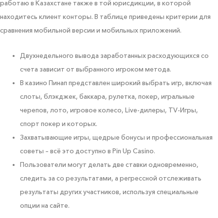
работаю в Казахстане также в той юрисдикции, в которой
находитесь клиент конторы. В таблице приведены критерии для
сравнения мобильной версии и мобильных приложений.
Двухнедельного вывода заработанных расходующихся со
счета зависит от выбранного игроком метода.
В казино Пинап представлен широкий выбрать игр, включая
слоты, блэкджек, баккара, рулетка, покер, игральные
черепов, лото, игровое колесо, Live-дилеры, TV-Игры,
спорт покер и которых.
Захватывающие игры, щедрые бонусы и профессиональная
советы – всё это доступно в Pin Up Casino.
Пользователи могут делать две ставки одновременно,
следить за со результатами, а регрессной отслеживать
результаты других участников, используя специальные
опции на сайте.