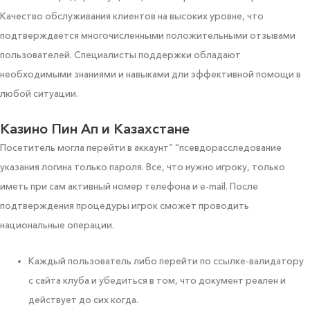
Качество обслуживания клиентов на высоких уровне, что
подтверждается многочисленными положительными отзывами
пользователей. Специалисты поддержки обладают
необходимыми знаниями и навыками дли эффективной помощи в
любой ситуации.
Казино Пин Ап и Казахстане
Посетитель могла перейти в аккаунт” “псевдорасследование
указания логина только пароля. Все, что нужно игроку, только
иметь при сам активный номер телефона и e-mail. После
подтверждения процедуры игрок сможет проводить
национальные операции.
Каждый пользователь либо перейти по ссылке-валидатору
с сайта клуба и убедиться в том, что документ реален и
действует до сих когда.