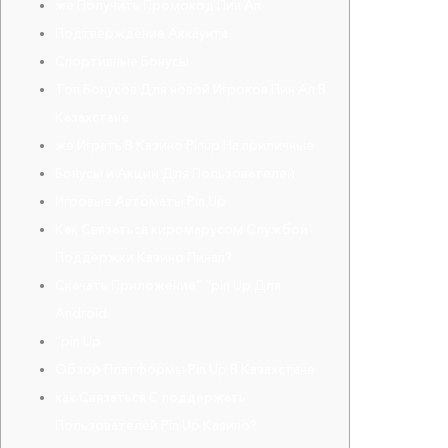
же Получить Промокод Пин Ап
Подтверждение Аккаунта
Спортивные Бонусы
Топ Бонусов Для новой Игроков Пин Ап В
Казахстане
же Играть В Казино Pinup На приличные
Бонусы и Акции Для Пользователей
Игровые Автоматы Pin Up
Как Связаться киромарусом Службой
Поддержки Казино Пинап?
Скачать Приложение” “pin Up Для
Android
“pin Up
Обзор Платформы Pin Up В Казахстане
как Связаться С поддержать
Пользователей Pin Up Казино?