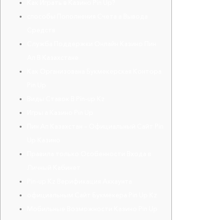
Как Играть в Казино Pin Up?
способы Пополнения Счета а Вывода
Средств
Служба Поддержки Онлайн Казино Пин
Ап В Казахстане
Как Организована Букмекерская Контора
Pin Up
Виды Ставок В Pin-up Kz
Игры а Казино Pin Up
Пин Ап Казахстан – Официальный Сайт Pin
Up Казино
Правила только Особенности Входа в
Личный Кабинет
Pin-up Kz Верификация Аккаунта
официальным Сайт Букмекера Pin Up Kz
Мобильные Возможности Казино Pin Up