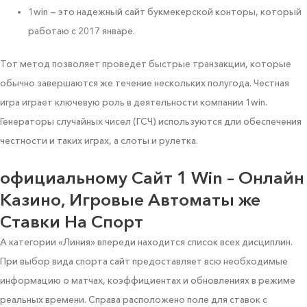
1win — это надежный сайт букмекерской конторы, который
работаю с 2017 январе.
Тот метод позволяет проведет быстрые транзакции, которые
обычно завершаются же течение нескольких полугода. Честная
игра играет ключевую роль в деятельности компании 1win.
Генераторы случайных чисел (ГСЧ) используются дли обеспечения
честности и таких играх, а слоты и рулетка.
официальному Сайт 1 Win – Онлайн
Казино, Игровые Автоматы же
Ставки На Спорт
А категории «Линия» впереди находится список всех дисциплин.
При выбор вида спорта сайт предоставляет всю необходимые
информацию о матчах, коэффициентах и обновлениях в режиме
реальных времени. Справа расположено поле для ставок с