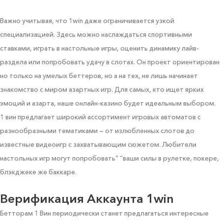
Важно учитывая, что 1win даже ограничивается узкой
специализацией. Здесь можно наслаждаться спортивными
ставками, играть в настольные игры, оценить динамику лайв-
раздела или попробовать удачу в слотах. Он проект ориентирован
но только на умелых беттеров, но а на тех, не лишь начинает
знакомство с миром азартных игр. Для самых, кто ищет ярких
эмоций и азарта, наше онлайн-казино будет идеальным выбором.
1 вин предлагает широкий ассортимент игровых автоматов с
разнообразными тематиками — от излюбленных слотов до
известные видеоигр с захватывающим сюжетом. Любители
настольных игр могут попробовать” “ваши силы в рулетке, покере,
блэкджеке же баккаре.
Верификация Аккаунта 1win
Бетторам 1 Вин периодически станет предлагаться интересные