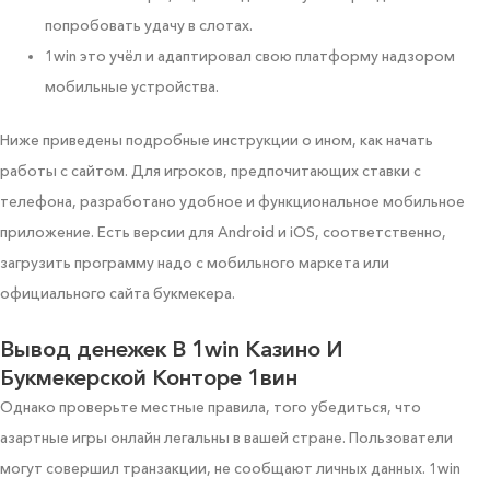
попробовать удачу в слотах.
1win это учёл и адаптировал свою платформу надзором
мобильные устройства.
Ниже приведены подробные инструкции о ином, как начать
работы с сайтом. Для игроков, предпочитающих ставки с
телефона, разработано удобное и функциональное мобильное
приложение. Есть версии для Android и iOS, соответственно,
загрузить программу надо с мобильного маркета или
официального сайта букмекера.
Вывод денежек В 1win Казино И
Букмекерской Конторе 1вин
Однако проверьте местные правила, того убедиться, что
азартные игры онлайн легальны в вашей стране. Пользователи
могут совершил транзакции, не сообщают личных данных. 1win