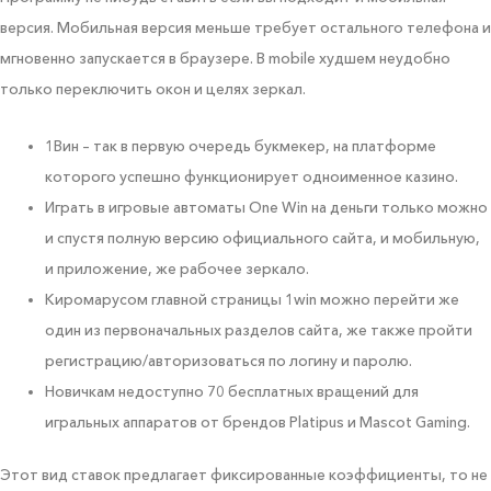
версия. Мобильная версия меньше требует остального телефона и
мгновенно запускается в браузере. В mobile худшем неудобно
только переключить окон и целях зеркал.
1Вин – так в первую очередь букмекер, на платформе
которого успешно функционирует одноименное казино.
Играть в игровые автоматы One Win на деньги только можно
и спустя полную версию официального сайта, и мобильную,
и приложение, же рабочее зеркало.
Киромарусом главной страницы 1win можно перейти же
один из первоначальных разделов сайта, же также пройти
регистрацию/авторизоваться по логину и паролю.
Новичкам недоступно 70 бесплатных вращений для
игральных аппаратов от брендов Platipus и Mascot Gaming.
Этот вид ставок предлагает фиксированные коэффициенты, то не