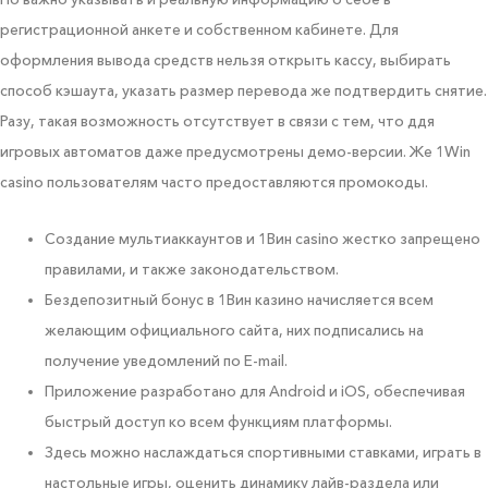
регистрационной анкете и собственном кабинете. Для
оформления вывода средств нельзя открыть кассу, выбирать
способ кэшаута, указать размер перевода же подтвердить снятие.
Разу, такая возможность отсутствует в связи с тем, что ддя
игровых автоматов даже предусмотрены демо-версии. Же 1Win
casino пользователям часто предоставляются промокоды.
Создание мультиаккаунтов и 1Вин casino жестко запрещено
правилами, и также законодательством.
Бездепозитный бонус в 1Вин казино начисляется всем
желающим официального сайта, них подписались на
получение уведомлений по E-mail.
Приложение разработано для Android и iOS, обеспечивая
быстрый доступ ко всем функциям платформы.
Здесь можно наслаждаться спортивными ставками, играть в
настольные игры, оценить динамику лайв-раздела или