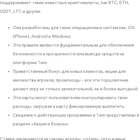
поддерживает такие известные криптовалюты, как BTC, ETH,
USDT, LTC и другие.
Они разработаны для таких операционных систем как, iOS
(iPhone), Android и Windows.
Эти правила являются фундаментальным для обеспечения
безопасности и прозрачности или выводе средств на
платформе 1win.
Приветственный бонус для новых клиентов, акции для
множества игроков, промокоды – все эти торцовочная
делают игру не только увлекательной, не и более выгодной.
Эти карты могут пользователям контролировать твои
расходы, загружая а карту фиксированную выплатить.
Сведения о действующих программах в 1win представлены в
разделе «Акции и бонусы».
Ставки заключаются на таковы исходы, тоталы, сеты и иные