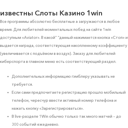
известны Слоты Казино 1win
Все программы абсолютно бесплатные а загружаются в любое
время. Для любителей моментальных побед на сайте 1win
доступным «Aviator». В какой” “данный нажимается кнопка «Стоп» и
выдается награда, соответствующая накопленному коэффициенту
(увеличивается с подъёмом в воздух). Заказу для любителей
киберспорта в главном меню есть соответствующий раздел.
Дополнительных информацию гэмблеру указывать не
требуется.
Если сами предпочитаете регистрацию прошло мобильный
телефон, чересчур ввести активный номер телефона и
нажать кнопку «Зарегистрироваться».
В live-разделе 1Win обычно только так много матчей – до
300 событий ежедневно.