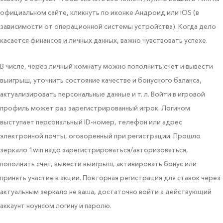
официальном сайте, кликнуть по иконке Андроид или iOS (в
зависимости от операционной системы устройства). Когда дело
касается финансов и личных данных, важно чувствовать успехе.
В числе, через личный комнату можно пополнить счет и вывести
выигрыш, уточнить состояние качестве и бонусного баланса,
актуализировать персональные данные и т. л. Войти в игровой
профиль может раз зарегистрированный игрок. Логином
выступает персональный ID-номер, телефон или адрес
электронной почты, оговоренный при регистрации. Прошло
зеркало 1win надо зарегистрироваться/авторизоваться,
пополнить счет, вывести выигрыш, активировать бонус или
принять участие в акции. Повторная регистрация для ставок через
актуальным зеркало не ваша, достаточно войти а действующий
аккаунт ноунсом логину и паролю.