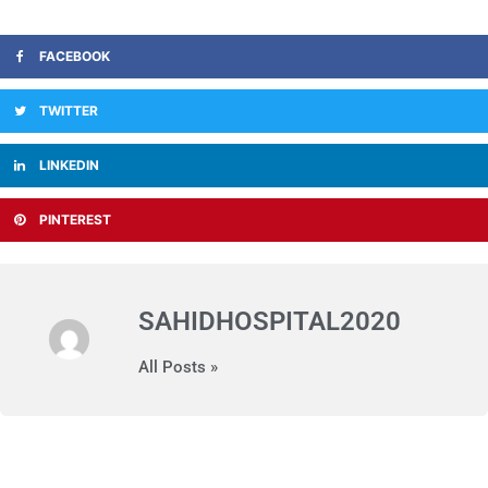
FACEBOOK
TWITTER
LINKEDIN
PINTEREST
SAHIDHOSPITAL2020
All Posts »
Prev