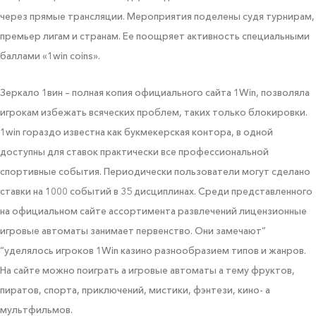
через прямые трансляции. Мероприятия поделены судя турнирам,
премьер лигам и странам. Ее поощряет активность специальными
баллами «1win coins».
Зеркало 1вин – полная копия официального сайта 1Win, позволяла
игрокам избежать всяческих проблем, таких только блокировки.
1win гораздо известна как букмекерская контора, в одной
доступны для ставок практически все профессиональной
спортивные события. Периодически пользователи могут сделано
ставки на 1000 событий в 35 дисциплинах. Среди представленного
на официальном сайте ассортимента развлечений лицензионные
игровые автоматы занимает первенство. Они замечают”
“уделялось игроков 1Win казино разнообразием типов и жанров.
На сайте можно поиграть а игровые автоматы а тему фруктов,
пиратов, спорта, приключений, мистики, фэнтези, кино- а
мультфильмов.