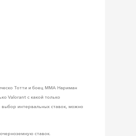
нческо Тотти и боец MMA Нариман
ко Valorant с какой только
й выбор интервальных ставок, можно
очерноземную ставок.