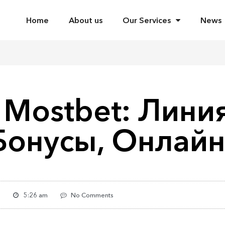
Home
About us
Our Services
News
Mostbet: Линия
Бонусы, Онлайн
5
5:26 am
No Comments