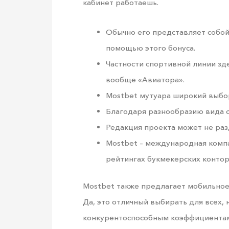
кабинет работаешь.
Обычно его представляет собой
помощью этого бонуса.
Частности спортивной линии зд
вообще «Авиатора».
Mostbet мутуара широкий выбор
Благодаря разнообразию вида 
Редакция проекта может не раз
Mostbet – международная компа
рейтингах букмекерских контор
Mostbet также предлагает мобильное п
Да, это отличный выбирать для всех, 
конкурентоспособным коэффициентам 