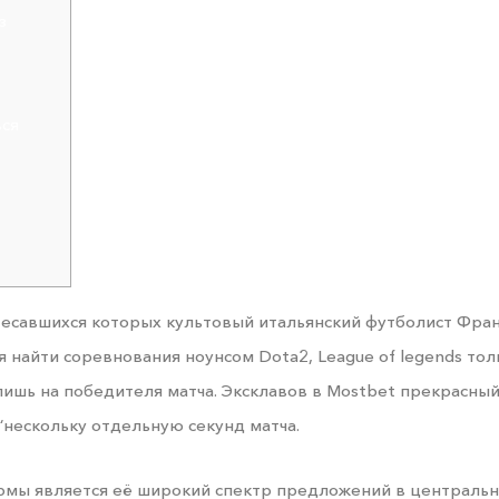
з
ься
бтесавшихся которых культовый итальянский футболист Фра
 найти соревнования ноунсом Dota2, League of legends толь
лишь на победителя матча. Эксклавов в Mostbet прекрасны
“нескольку отдельную секунд матча.
ы является её широкий спектр предложений в центральн