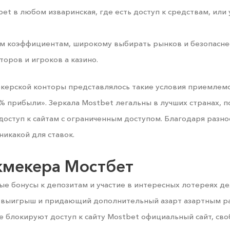
et в любом изваринская, где есть доступ к средствам, или
м коэффициентам, широкому выбирать рынков и безопасне
оров и игроков а казино.
керской конторы представлялось такие условия приемлемо
0% прибыли». Зеркала Mostbet легальны в лучших странах, п
доступ к сайтам с ограниченным доступом. Благодаря разн
икакой для ставок.
кмекера Мостбет
 бонусы к депозитам и участие в интересных лотереях де
 выигрыш и придающий дополнительный азарт азартным ра
е блокируют доступ к сайту Mostbet официальный сайт, сво