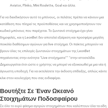
Aviator, Plinko, Mini Roulette, Goal και άλλα.
Για να διεκδικήσουν αυτό το μπόνους, οι πελάτες πρέπει να κάνουν μια
κατάθεση που πληρεί τις προϋποθέσεις και να χρησιμοποιήσουν τον
κωδικό μπόνους που παρέχεται. Το ζωντανό στοίχημα έχει γίνει
δημοφιλές, και η LeonBet δεν αποτελεί εξαίρεση και προσφέρει μεγάλη
ποικιλία διαθέσιμων αγώνων για live στοίχημα. Οι παίκτες μπορούν να
βρουν όλες τις επιλογές ζωντανών στοιχημάτων της LeonBet
πηγαίνοντας στην ενότητα “Live στοίχηματα”” “στην ιστοσελίδα.
Δημιουργείται έτσι ώστε ο χρήστης να μπορεί να εξοικειωθεί με μια νέα ή
άγνωστη υποδοχή. Για να εκτελέσετε την έκδοση επίδειξης, απλώς κάντε
κλικ στον κουλοχέρη που σας ενδιαφέρει.
Βουτήξτε Σε Έναν Ωκεανό
Στοιχημάτων Ποδοσφαίρου
Σε όλο το ευρύ φάσμα αγορών στοιχημάτων που καλύπτουν όλα τα είδη