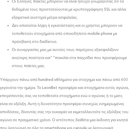
Οι Έλληνες παίκτες μπορούν να είναι ήσυχοι γνωρίζοντας ότι τα
δεδομένα τους προστατεύονται με κρυπτογράφηση SSL και άλλα
εξαιρετικά αυστηρά μέτρα ασφαλείας.
Δεν απαιτείται λήψη ή εγκατάσταση και οι χρήστες μπορούν να
τοποθετούν στοιχήματα από οποιοδήποτε mobile phone με
πρόσβαση στο διαδίκτυο.
Οι συνεργασίες μας με αυτούς τους παρόχους εξασφαλίζουν
ανώτερη ποιότητα και” “ποικιλία στα παιχνίδια που προσφέρουμε
στους παίκτες μας.
Υπάρχουν πάνω από hundred αθλήματα για στοίχημα και πάνω από 600
γεγονότα την ημέρα. Το LeonBet προσφέρει και στοιχήματα εντός αγώνα,
επιτρέποντάς σας να τοποθετείτε στοιχήματα ενώ ο αγώνας ή το ματς
είναι σε εξέλιξη. Αυτή η δυνατότητα προσφέρει συνεχώς ενημερωμένες
αποδόσεις, δίνοντάς σας την ευκαιρία να εκμεταλλευτείτε τις εξελίξεις του
αγώνα σε πραγματικό χρόνο. Ο ιστότοπος διαθέτει μια έκδοση για κινητά
που λειτουργεί σε όλα τα smartphone και capsule με λειτουργικά