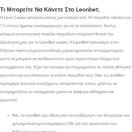
Τι Μπορείτε Να Κάνετε Στο Leonbet;
Η Leon Casino φιλοξενεί επίσης μια επιλογή από 59 παιχνίδια τζάκποτ και
13 τίτλους άμεσης αναπαραγωγής για να τα απολαύσετε. Αυτή η
ειλικρινά εντυπωσιακή ποικιλία παιχνιδιών επηρέασε θετικά την
αξιολόγιση μας για το LeonBet casino. Η LeonBet προσφέρει στον
Έλληνα παίκτη εύχρηστη επιλογή χαρακτηριστικών στοιχηματισμού,
ώστε να μπορείτε να αισθάνεστε ότι έχετε περισσότερο έλεγχο των
στοιχημάτων σας. Είχα την ευκαιρία να στοιχηματίσω σε πολλά αθλητικά
γεγονότα και να απολαύσω τα καζίνο παιχνίδια τους. Ναι, το LeonBet
προσφέρει ζωντανά στοιχήματα, επιτρέποντας στους χρήστες να
στοιχηματίζουν σε πραγματικό χρόνο σε διάφορα αθλήματα και
γεγονότα.
Ναι, το LeonBet έχει άδεια από την κυβέρνηση του Κουρασάο και
χρησιμοποιεί κρυπτογράφηση SSL για την προστασία των
δεδομένων των παικτών.