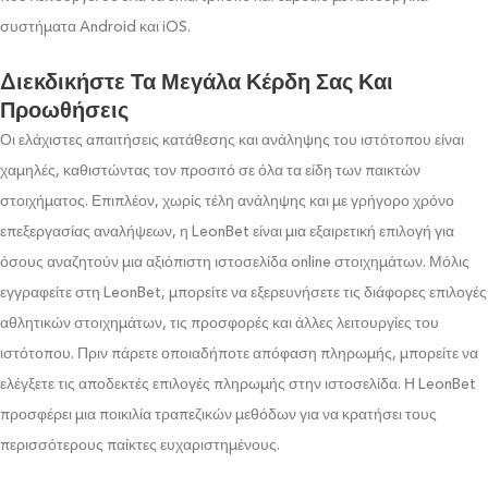
συστήματα Android και iOS.
Διεκδικήστε Τα Μεγάλα Κέρδη Σας Και
Προωθήσεις
Οι ελάχιστες απαιτήσεις κατάθεσης και ανάληψης του ιστότοπου είναι
χαμηλές, καθιστώντας τον προσιτό σε όλα τα είδη των παικτών
στοιχήματος. Επιπλέον, χωρίς τέλη ανάληψης και με γρήγορο χρόνο
επεξεργασίας αναλήψεων, η LeonBet είναι μια εξαιρετική επιλογή για
όσους αναζητούν μια αξιόπιστη ιστοσελίδα online στοιχημάτων. Μόλις
εγγραφείτε στη LeonBet, μπορείτε να εξερευνήσετε τις διάφορες επιλογές
αθλητικών στοιχημάτων, τις προσφορές και άλλες λειτουργίες του
ιστότοπου. Πριν πάρετε οποιαδήποτε απόφαση πληρωμής, μπορείτε να
ελέγξετε τις αποδεκτές επιλογές πληρωμής στην ιστοσελίδα. Η LeonBet
προσφέρει μια ποικιλία τραπεζικών μεθόδων για να κρατήσει τους
περισσότερους παίκτες ευχαριστημένους.