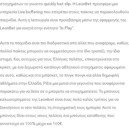
στοιχημάτων το γνωστο quickly bet slip. Η LeonBet προσφέρει μια
υπηρεσία Live buffering που επιτρέπει στους παίκτες να παρακολουθούν
παιχνίδια. Αυτή η λειτουργία είναι προσβάσιμη μέσω της εφαρμογής της
LeonBet για κινητά στην ενότητα “In-Play”.
Αυτά τα παιχνίδια είναι πιο διαδραστικά από άλλα που αναφέραμε, καθώς
πολλοί παίκτες μπορούν να συμμετάσχουν στο ίδιο τραπέζι, την ίδια
στιγμή. Και, ευτυχώς για τους Έλληνες πελάτες, επικεντρώνεται στο
κρίκετ, με ένα ξεχωριστό κατάλογο αθλητικού στοιχήματος αφιερωμένο
σε αυτό, καθώς και στο μπάσκετ, το πινγκ πονγκ και άλλα δημοφιλή
αθλήματα στην Ελλάδα. Ρίξτε μια ματιά στα γεγονότα που αναφέρονται
παρακάτω για να δείτε σε τι μπορείτε να στοιχηματίσετε. Το μπόνους
καλωσορίσματος της Leonbet είναι ένας πολύ καλός τρόπος για να
ξεκινήσουν οι νέοι πελάτες τη στοιχηματική τους εμπειρία. Αυτό το
μπόνους δίνει στους νέους πελάτες ένα μπόνους κατάθεσης που
αντιστοιχεί σε 100% μέχρι και 100€.