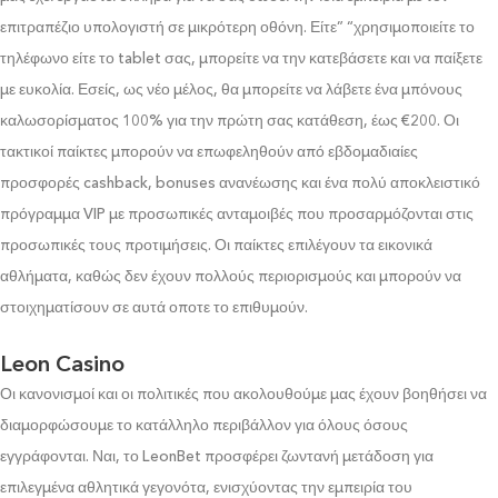
επιτραπέζιο υπολογιστή σε μικρότερη οθόνη. Είτε” “χρησιμοποιείτε το
τηλέφωνο είτε το tablet σας, μπορείτε να την κατεβάσετε και να παίξετε
με ευκολία. Εσείς, ως νέο μέλος, θα μπορείτε να λάβετε ένα μπόνους
καλωσορίσματος 100% για την πρώτη σας κατάθεση, έως €200. Οι
τακτικοί παίκτες μπορούν να επωφεληθούν από εβδομαδιαίες
προσφορές cashback, bonuses ανανέωσης και ένα πολύ αποκλειστικό
πρόγραμμα VIP με προσωπικές ανταμοιβές που προσαρμόζονται στις
προσωπικές τους προτιμήσεις. Οι παίκτες επιλέγουν τα εικονικά
αθλήματα, καθώς δεν έχουν πολλούς περιορισμούς και μπορούν να
στοιχηματίσουν σε αυτά οποτε το επιθυμούν.
Leon Casino
Οι κανονισμοί και οι πολιτικές που ακολουθούμε μας έχουν βοηθήσει να
διαμορφώσουμε το κατάλληλο περιβάλλον για όλους όσους
εγγράφονται. Ναι, το LeonBet προσφέρει ζωντανή μετάδοση για
επιλεγμένα αθλητικά γεγονότα, ενισχύοντας την εμπειρία του