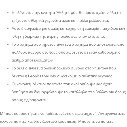
Επιλέγοντας την ενότητα ‘Αθλητισμός’ θα βρείτε σχέδον όλα τα
τρέχοντα αθλητικά γεγονότα αλλά και πολλά μελλοντικά.
Αυτό διασφαλίζει μια ομαλή και ευχάριστη εμπειρία παιχνιδιού καθ
‘όλη τη διάρκεια της περιηγήσεώς σας στον ιστότοπο.
Το στοίχημα συστήματος είναι ένα στοίχημα που αποτελείται από
πολλούς πανομοιότυπους συσσωρευτές σε έναν καθορισμένο
αριθμό αποτελεσμάτων.
Το δελτίο είναι ένα ολοκληρωμένο σύνολο στοιχημάτων που
δέχεται η Leonbet για ένα συγκεκριμένο αθλητικό γεγονός.
Οι κανονισμοί και οι πολιτικές που ακολουθούμε μας έχουν
βοηθήσει να διαμορφώσουμε το κατάλληλο περιβάλλον για όλους
όσους εγγράφονται.
Μήπως κουραστήκατε να παίζετε ενάντια σε μια μηχανή; Ανταγωνιστείτε
άλλους παίκτες και έναν ζωντανό κρουπιέρη! Μπορείτε να παίξετε