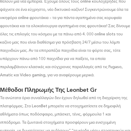
θέλουν μια νέα εμπειρία. Έχουμε όλους τους online κουλοχέρηδες που
ψάχνετε σε ένα εύχρηστο, νέο δικτυακό καζίνο! Συγκεντρώνουμε όλα τα
νικηφόρα online φρουτάκια – τα για πάντα αγαπημένα σας κορυφαία
φρουτάκια και τα ολοκαίνουργια αγαπημένα σας φρουτάκια! Σας δίνουμε
όλες τις επιλογές του κόσμου με τα πάνω από 4. 000 online slots του
καζίνο μας που είναι διαθέσιμα για πρόσβαση 24/7 μέσω του λόμπι
παιχνιδιών μας. Αν τα επιτραπέζια παιχνίδια είναι το φόρτε σας, τότε
υπάρχουν πάνω από 100 παιχνίδια για να παίξετε, τα οποία
περιλαμβάνουν κλασικές και σύγχρονες παραλλαγές από τις Fugaso,
Amatic και Video gaming, για να αναφέρουμε μερικά.
Μέθοδοι Πληρωμής Της Leonbet Gr
Τα ανώτατα όρια συναλλαγών δεν έχουν δηλωθεί από τη διαχείριση της
πλατφόρμας. Στο LeonBet μπορείτε να στοιχηματίσετε σε δημοφιλή
αθλήματα όπως ποδόσφαιρο, μπάσκετ, τένις, φόρμουλα 1 και
ιππόδρομο. Τα ζωντανά στοιχήματα προσφέρουν μια ενισχυμένη
εμπειρία, με δυνατότητες να αυξήσουν” “τα κέρδη μέσω στρατηγικών και