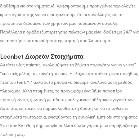
διαθέσιμα για στοιχηματισμό. Χρησιμοποιούμε προηγμένες τεχνολογίες
κρυπτογράφησης για να διασφαλίσουμε ότι οι συναλλαγές και τα
προσωπικά δεδομένα των χρηστών μας παραμένουν ασφαλή.
Παράλληλα η ομάδα εξυπηρέτησης πελατών μας είναι διαθέσιμη 24/7 για
να απαντήσει σε οποιαδήποτε ερώτηση ή προβληματισμό.
Leonbet Δωρεάν Στοιχήματα
Αν είστε νέος παίκτης, ακολουθήστε τα βήματα παρακάτω για να γίνετε”
“και εσείς μέλος της κοινότητας μας. Η ελάχιστη κατάθεση είναι συνήθως
περίπου ten EYP, αλλά αυτό μπορεί να διαφέρει ανάλογα με τη μέθοδο
πληρωμής. Αλλά περιμένετε, το προχωράμε ένα βήμα παραπέρα
προσφέροντας ζωντανή μετάδοση επιλεγμένων αθλητικών γεγονότων.
Αυτό σας επιτρέπει να παρακολουθείτε τη δράση και να τοποθετείτε
στοιχήματα ταυτόχρονα, ενισχύοντας τη συνολική εμπειρία στοιχήματος.
Στο Leon Bet Gr, η δημιουργία πολλαπλών λογαριασμών παραβιάζει την
πολιτική μας.