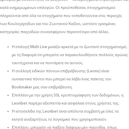
καλά ενημερωμένων επιλογών. Οι προϋποθέσεις στοιχηματισμού
πληρούνται από όλα τα στοιχήματα που τοποθετούνται στις περιοχές
των Κουλοχέρηδων και του Ζωντανού Καζίνο, ωστόσο ορισμένες
κατηγορίες παιχνιδιών συνεισφέρουν περισσότερο από άλλες.
Η επιλογή Multi Live μοιάζει αρκετά με το ζωντανό στοιχηματισμό,
με τη διαφορά ότι μπορείτε να παρακολουθήσετε πολλούς αγώνες
ταυτόχρονα και να ποντάρετε σε αυτούς.
Η συλλογή ειδικών πόντων επιβράβευσης (Leons) είναι
ουσιαστικά πόντοι που μπορεί να λάβει ένας παίκτης του
Bookmaker μας σαν επιβράβευση.
Επιπλέον με την χρήση SSL κρυπτογράφηση των δεδομένων, η
Leonbet παρέχει αξιοπιστία και ασφάλεια στους χρήστες της.
Η ιστοσελίδα της Leonbet είναι απόλυτα συμβατή με όλες τα
κινητά ανεξαρτήτως το λογισμικό που χρησιμοποιούν.
Επιπλέον, μπορείτε να παίξετε διάφορα μίνι-παιχνίδια, όπως