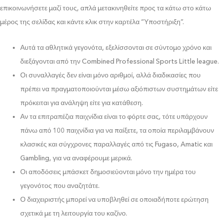
επικοινωνήσετε μαζί τους, απλά μετακινηθείτε προς τα κάτω στο κάτω
μέρος της σελίδας και κάντε κλικ στην καρτέλα “Υποστήριξη”.
Αυτά τα αθλητικά γεγονότα, εξελίσσονται σε σύντομο χρόνο και
διεξάγονται από την Combined Professional Sports Little league.
Οι συναλλαγές δεν είναι μόνο αριθμοί, αλλά διαδικασίες που
πρέπει να πραγματοποιούνται μέσω αξιόπιστων συστημάτων είτε
πρόκειται για ανάληψη είτε για κατάθεση.
Αν τα επιτραπέζια παιχνίδια είναι το φόρτε σας, τότε υπάρχουν
πάνω από 100 παιχνίδια για να παίξετε, τα οποία περιλαμβάνουν
κλασικές και σύγχρονες παραλλαγές από τις Fugaso, Amatic και
Gambling, για να αναφέρουμε μερικά.
Οι αποδόσεις μπάσκετ δημοσιεύονται μόνο την ημέρα του
γεγονότος που αναζητάτε.
Ο διαχειριστής μπορεί να υποβληθεί σε οποιαδήποτε ερώτηση
σχετικά με τη λειτουργία του καζίνο.