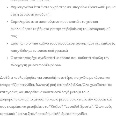
Δημιουργείται έτσι ώστε ο χρήστης να μπορεί να εξοικειωθεί με μια
νέα ή άγνωστη υποδοχή.
Συμπληρώστε τα απαιτούμενα προσωπικά στοιχεία και
ακολουθήστε τα βήματα για την επιβεβαίωση του λογαριασμού
σας.
Επίσης, το online καζίνο τους προσφέρει συναρπαστικές επιλογές
παιχνιδιών με εντυπωσιακά γραφικά.
Ο ιστότοπος έχει σχεδιαστεί με τρόπο που καθιστά εύκολη την
πλοήγηση με ένα mobile phone.
Διαθέτει κουλοχέρηδες για οποιοδήποτε θέμα, παιχνίδια με κάρτες και
επιτραπέζια παιχνίδια, ζωντανή ροή και πολλά άλλα. Όλα χωρίζονται σε
κατηγορίες και μπορείτε να κάνετε εναλλαγή μεταξύ τους
χρησιμοποιώντας το μενού. Το κύριο μενού βρίσκεται στην κορυφή και
σας επιτρέπει να μεταβείτε στο “Καζίνο”, “LeonBet Sports”, “Ζωντανές
εκπομπές” και να ξεκινήσετε δημοφιλή άμεσα παιχνίδια.