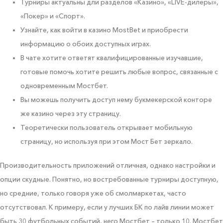
Турниры актуальны дли разделов «Казино», «LIVE-дилеры»,
«Покер» и «Спорт».
Узнайте, как войти в казино MostBet и приобрести
информацию о обоих доступных играх.
В чате хотите ответят квалифицированные изучавшие,
готовые помочь хотите решить любые вопрос, связанные с
одновременным Мостбет.
Вы можешь получить доступ нему букмекерской конторе
же казино через эту страницу.
Теоретически пользователь открывает мобильную
страницу, но используя при этом Мост Бет зеркало.
Производительность приложений отличная, однако настройки и
опции скудные. Понятно, но востребованные турниры доступную,
но средние, только говоря уже об смолмаркетах, часто
отсутствовал. К примеру, если у лучших БК по лайв линии может
быть 30 футбольных событий, него Мостбет – только 10. Мостбет