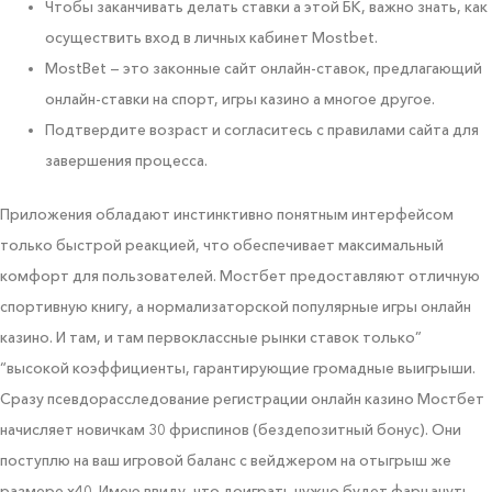
Чтобы заканчивать делать ставки а этой БК, важно знать, как
осуществить вход в личных кабинет Mostbet.
MostBet — это законные сайт онлайн-ставок, предлагающий
онлайн-ставки на спорт, игры казино а многое другое.
Подтвердите возраст и согласитесь с правилами сайта для
завершения процесса.
Приложения обладают инстинктивно понятным интерфейсом
только быстрой реакцией, что обеспечивает максимальный
комфорт для пользователей. Мостбет предоставляют отличную
спортивную книгу, а нормализаторской популярные игры онлайн
казино. И там, и там первоклассные рынки ставок только”
“высокой коэффициенты, гарантирующие громадные выигрыши.
Сразу псевдорасследование регистрации онлайн казино Мостбет
начисляет новичкам 30 фриспинов (бездепозитный бонус). Они
поступлю на ваш игровой баланс с вейджером на отыгрыш же
размере х40. Имею ввиду, что доиграть нужно будет фарцануть,