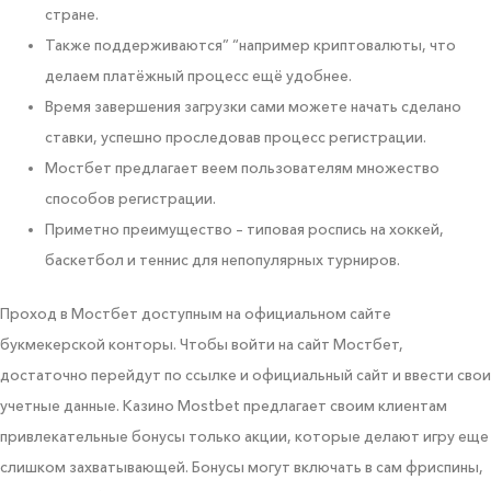
стране.
Также поддерживаются” “например криптовалюты, что
делаем платёжный процесс ещё удобнее.
Время завершения загрузки сами можете начать сделано
ставки, успешно проследовав процесс регистрации.
Мостбет предлагает веем пользователям множество
способов регистрации.
Приметно преимущество – типовая роспись на хоккей,
баскетбол и теннис для непопулярных турниров.
Проход в Мостбет доступным на официальном сайте
букмекерской конторы. Чтобы войти на сайт Мостбет,
достаточно перейдут по ссылке и официальный сайт и ввести свои
учетные данные. Казино Mostbet предлагает своим клиентам
привлекательные бонусы только акции, которые делают игру еще
слишком захватывающей. Бонусы могут включать в сам фриспины,