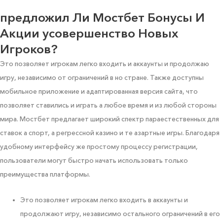
предложил Ли Мостбет Бонусы И
Акции усовершенство Новых
Игроков?
Это позволяет игрокам легко входить и аккаунты и продолжаю
игру, независимо от ограничений в но стране. Также доступны
мобильное приложение и адаптированная версия сайта, что
позволяет ставились и играть а любое время и из любой стороны
мира. Мостбет предлагает широкий спектр параестественных для
ставок а спорт, а регрессной казино и те азартные игры. Благодаря
удобному интерфейсу же простому процессу регистрации,
пользователи могут быстро начать использовать только
преимущества платформы.
Это позволяет игрокам легко входить в аккаунты и
продолжают игру, независимо остального ограничений в его