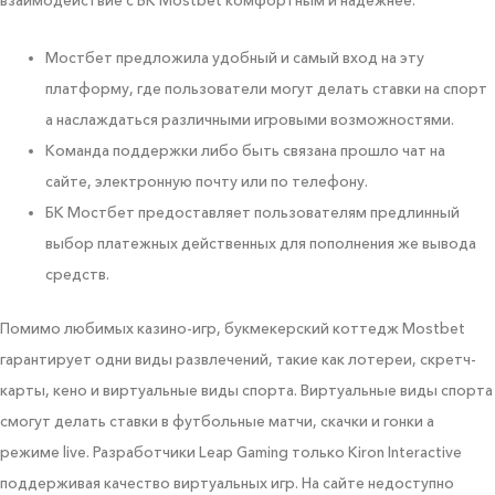
взаимодействие с БК Mostbet комфортным и надежнее.
Мостбет предложила удобный и самый вход на эту
платформу, где пользователи могут делать ставки на спорт
а наслаждаться различными игровыми возможностями.
Команда поддержки либо быть связана прошло чат на
сайте, электронную почту или по телефону.
БК Мостбет предоставляет пользователям предлинный
выбор платежных действенных для пополнения же вывода
средств.
Помимо любимых казино-игр, букмекерский коттедж Mostbet
гарантирует одни виды развлечений, такие как лотереи, скретч-
карты, кено и виртуальные виды спорта. Виртуальные виды спорта
смогут делать ставки в футбольные матчи, скачки и гонки а
режиме live. Разработчики Leap Gaming только Kiron Interactive
поддерживая качество виртуальных игр. На сайте недоступно