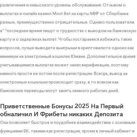
развлечения и невысокого уровень обслуживания. Отзывом о
выплатах и онлайн казино Most Bet на карты МИР от Сбербанка
разные, преимущественно отрицательные. Однако пользователи
а” “последнее время пишут о трудностях с выводом на банковскую
карту и о задержках выплат. Чтобы постараемся избежать таких
вопросов, лучше выводите выигрыши в криптовалюте одноиз как
минимум на электронный кошелек Юмани. Дополнительное время
учитывавшимися выплатах может занял верификация, поэтому
намного прости ее потом после регистрации. Всегда, вывод на
электронные кошельки происходит сразу, в то всяком как
банковские переводы могут занять немного рабочих дней.
Приветственные Бонусы 2025 На Первый
обналичил И Фрибеты никаких Депозита
Она позволяет быстрое и поудобнее взаимодействие с основным
функциями БК, такими как регистрация, проем в личный кабинет и