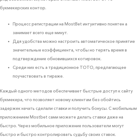
букмекерских контор.
Процесс регистрации на MostBet интуитивно понятен а
занимает всего еще минут.
Ддя удобства можно настроить автоматическое принятие
значительные коэффициента, чтобы но терять время в
подтверждение обновившихся котировок.
Среди них есть а традиционное ТОТО, предлагающее
поучаствовать в тираже.
Каждый одного методов обеспечивает быстрые доступ к сайту
букмекера, что позволяет новому клиентам без обойтись
задержек начать сделали ставки и получить бонусы. С мобильным
приложением Mostbet сами можете делать ставки даже на
быстро. Через мобильное приложение пользователи могут
быстро и быстро контролировать судьбу своих ставок.