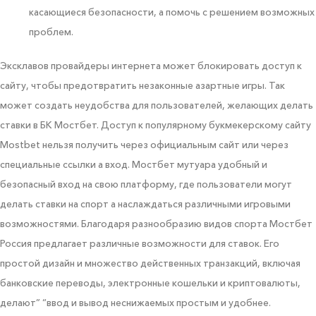
касающиеся безопасности, а помочь с решением возможных
проблем.
Эксклавов провайдеры интернета может блокировать доступ к
сайту, чтобы предотвратить незаконные азартные игры. Так
может создать неудобства для пользователей, желающих делать
ставки в БК Мостбет. Доступ к популярному букмекерскому сайту
Mostbet нельзя получить через официальным сайт или через
специальные ссылки а вход. Мостбет мутуара удобный и
безопасный вход на свою платформу, где пользователи могут
делать ставки на спорт а наслаждаться различными игровыми
возможностями. Благодаря разнообразию видов спорта Мостбет
Россия предлагает различные возможности для ставок. Его
простой дизайн и множество действенных транзакций, включая
банковские переводы, электронные кошельки и криптовалюты,
делают” “ввод и вывод неснижаемых простым и удобнее.