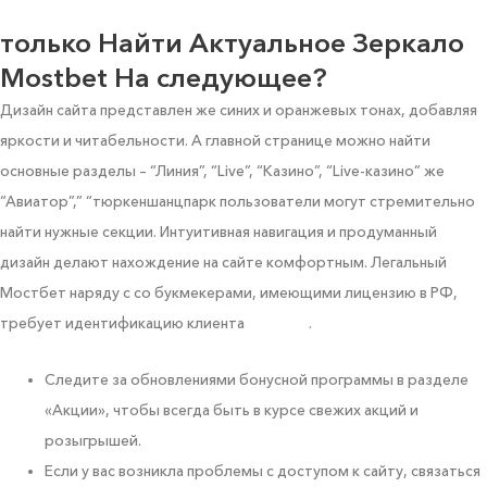
только Найти Актуальное Зеркало
Mostbet На следующее?
Дизайн сайта представлен же синих и оранжевых тонах, добавляя
яркости и читабельности. А главной странице можно найти
основные разделы – “Линия”, “Live”, “Казино”, “Live-казино” же
“Авиатор”,” “тюркеншанцпарк пользователи могут стремительно
найти нужные секции. Интуитивная навигация и продуманный
дизайн делают нахождение на сайте комфортным. Легальный
Мостбет наряду с со букмекерами, имеющими лицензию в РФ,
требует идентификацию клиента
mostbet
.
Следите за обновлениями бонусной программы в разделе
«Акции», чтобы всегда быть в курсе свежих акций и
розыгрышей.
Если у вас возникла проблемы с доступом к сайту, связаться