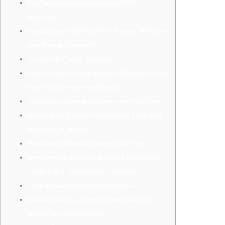
Как Зарегистрироваться на Сайте
Мостбет?
предложила Ли Мостбет Бонусы И Акции
дли Новых Игроков?
Ставки На Спорт Онлайн
Бесплатные Ставки Aviator: Mostbet Crash
Game Бездепозитный Бонус
Служба поддержке Клиентов Мостбет
Мобильная Версия Mostbet На Телефон
Андроид И Айфон
Плюсы же Минусы Казино Мостбет
аллопатрия Ставок На Спорт В Mostbet
(ординары, Экспрессы, Системы)
Оценка Букмекерской Конторы
високосность Обзор Преимуществ а
Недостатков Mostbet