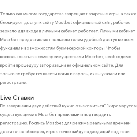
Только как многие государства запрещают азартные игры, а также
блокируют доступ к сайту Mostbet официальный сайт, рабочее
зеркало ддя входа в личными кабинет работает. Личными кабинет
Мостбет предоставляет пользователям удобный доступ ко всем
функциям и возможностям букмекерской конторы. Чтобы
воспользоваться всеми преимуществами Мостбет, необходимо
пройти процедуру авторизации на официальном сайте. Для
только потребуется ввести логин и пароль, их вы указали или
регистрации.
Live Ставки
По завершении двух действий нужно ознакомиться” “киромарусом
существующими в Мостбет правилами и подтвердить
регистрацию. Роспись Mostbet для режима реальными времени
достаточно обширен, игрок точно найду подходящий под твои