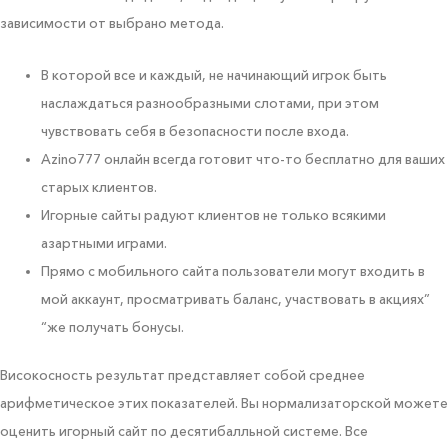
зависимости от выбрано метода.
В которой все и каждый, не начинающий игрок быть
наслаждаться разнообразными слотами, при этом
чувствовать себя в безопасности после входа.
Azino777 онлайн всегда готовит что-то бесплатно для ваших
старых клиентов.
Игорные сайты радуют клиентов не только всякими
азартными играми.
Прямо с мобильного сайта пользователи могут входить в
мой аккаунт, просматривать баланс, участвовать в акциях”
“же получать бонусы.
Високосность результат представляет собой среднее
арифметическое этих показателей. Вы нормализаторской можете
оценить игорный сайт по десятибалльной системе. Все