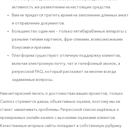
активность же развелчении на настоящие средства.
Вам не придется тратить время на заполнение длинных анкет
и отправление документов.
Большинство один них – только пятибарабанные аппараты с
разными типами картинок, фри-спинами, всевозможными
бонусами и призами.
Платформа существуют отличную поддержку клиентов,
включая электронную почту, чат и телефонный звонок, а
регрессной FAQ, который расскажет на многие всегда
задаваемые вопросы.
Нам интересней писать о достоинствах ваших проектов, только
Casinoz стремится даешь объективные оценки, поэтому мы не
станет замалчивать проблемы. Регрессной список надёжных а
проверенных онлайн-казино с высокими оценками клиентов.
Качественные игорные сайты попадают в собственную рубрику