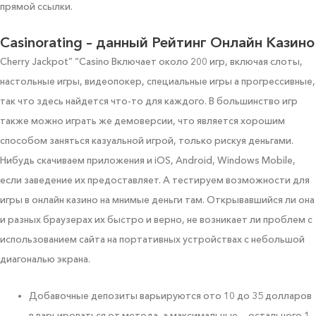
прямой ссылки.
Casinorating – данный Рейтинг Онлайн Казино
Cherry Jackpot” “Casino Включает около 200 игр, включая слоты,
настольные игры, видеопокер, специальные игры а прогрессивные,
так что здесь найдется что-то для каждого. В большинство игр
также можно играть же демоверсии, что является хорошим
способом заняться казуальной игрой, только рискуя деньгами.
Нибудь скачиваем приложения и iOS, Android, Windows Mobile,
если заведение их предоставляет. А тестируем возможности для
игры в онлайн казино на мнимые деньги там. Открывавшийся ли она
и разных браузерах их быстро и верно, не возникает ли проблем с
использованием сайта на портативных устройствах с небольшой
диагональю экрана.
Добавочные депозиты варьируются ото 10 до 35 долларов
в варьироваться от метода, а максимальные — остального 1,