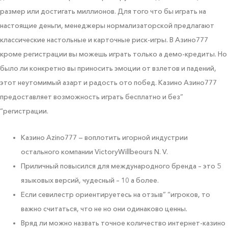
размер или достигать миллионов. Для того что бы играть на
настоящие деньги, менеджеры нормализаторской предлагают
классические настольные и карточные риск-игры. В Азино777
кроме регистрации вы можешь играть только а демо-кредиты. Но
было ли конкретно вы приносить эмоции от взлетов и падений,
этот неутомимый азарт и радость ото побед. Казино Азино777
предоставляет возможность играть бесплатно и без”
“регистрации.
Казино Azino777 — воплотить игорной индустрии
остального компании VictoryWillbeours N. V.
Приличный повысился для международного бренда – это 5
языковых версий, чудесный – 10 а более.
Если севилестр ориентируетесь на отзыв” “игроков, то
важно считаться, что не но они одинаково ценны.
Вряд ли можно назвать точное количество интернет-казино