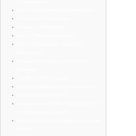
Онлайн Казино
Самые Объективные Рейтинги Казино
Онлайн Казино Бесплатно
​обзоры Онлайн Казино
Azino777 Мобильная Версия
Азино777 Бесплатно только Без
Регистрации
Держим Вас В Курсе Новых Акций и
Турниров
Top Bitcoin Online Casinos
Кто контролем Работу Онлайн-казино?
зачем Играть В” “azino777
еженедельные Кэшбэк — переезд До 10%
от Проигранных Средств
Каким может Быть Современное Онлайн
Казино