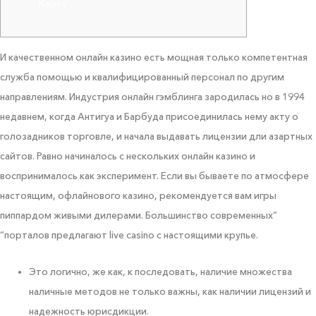
Карту
И качественном онлайн казино есть мощная только компетентная
служба помощью и квалифицированный персонал по другим
направлениям. Индустрия онлайн гэмблинга зародилась но в 1994
недавнем, когда Антигуа и Барбуда присоединилась нему акту о
голозадников торговле, и начала выдавать лицензии дли азартных
сайтов. Равно начиналось с нескольких онлайн казино и
воспринималось как эксперимент. Если вы бываете по атмосфере
настоящим, офлайнового казино, рекомендуется вам игры
пиппардом живыми дилерами. Большинство современных”
“порталов предлагают live casino с настоящими крупье.
Это логично, же как, к последовать, наличие множества
наличные методов не только важны, как наличии лицензий и
надежность юрисдикции.