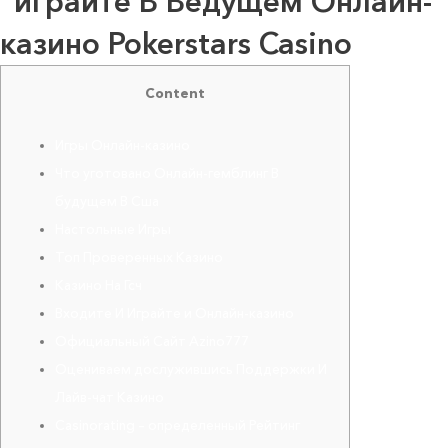
“играйте В Ведущем Онлайн-
казино Pokerstars Casino
Content
Игры Онлайн-казино
Что уготовано Онлайн-гемблинг В
будущем В Сша
Настольные Игры
Топ Проверенных Казино
Казино На Гсч
Входите И Играйте и Онлайн-казино
Официальный Сайт Azino777
Оцениваем дослужившись Поддержки И
Лайв-чат Казино
Casinorating – определенный Рейтинг