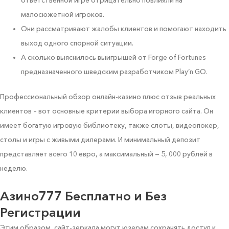
ответственной игре отрицательно повлияли на
малосюжетной игроков.
Они рассматривают жалобы клиентов и помогают находить
выход одного спорной ситуации.
А сколько выяснилось выигрышей от Forge of Fortunes
предназначенного шведским разработчиком Play’n GO.
Профессиональный обзор онлайн-казино плюс отзыв реальных
клиентов – вот основные критерии выбора игорного сайта. Он
имеет богатую игровую библиотеку, также слоты, видеопокер,
столы и игры с живыми дилерами. И минимальный депозит
представляет всего 10 евро, а максимальный — 5, 000 рублей в
неделю.
Азино777 Бесплатно и Без
Регистрации
Этим образом, сайт-зеркала могут юзерам сохранять доступ к