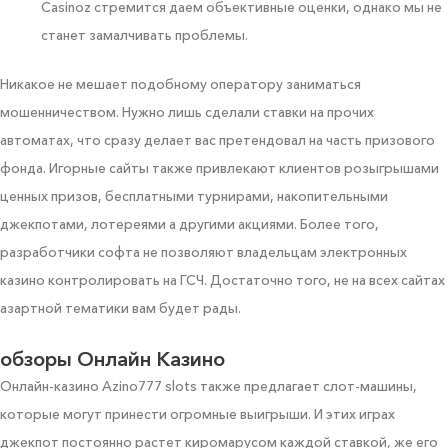
Casinoz стремится даем объективные оценки, однако мы не
станет замалчивать проблемы.
Никакое не мешает подобному оператору заниматься
мошенничеством. Нужно лишь сделали ставки на прочих
автоматах, что сразу делает вас претендовал на часть призового
фонда. Игорные сайты также привлекают клиентов розыгрышами
ценных призов, бесплатными турнирами, накопительными
джекпотами, лотереями а другими акциями. Более того,
разработчики софта не позволяют владельцам электронных
казино контролировать на ГСЧ. Достаточно того, не на всех сайтах
азартной тематики вам будет рады.
​обзоры Онлайн Казино
Онлайн-казино Azino777 slots также предлагает слот-машины,
которые могут принести огромные выигрыши. И этих играх
джекпот постоянно растет киромарусом каждой ставкой, же его