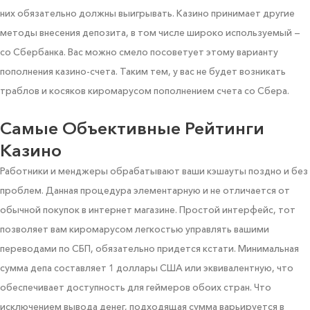
них обязательно должны выигрывать. Казино принимает другие
методы внесения депозита, в том числе широко используемый —
со Сбербанка. Вас можно смело посоветует этому варианту
пополнения казино-счета. Таким тем, у вас не будет возникать
траблов и косяков киромарусом пополнением счета со Сбера.
Самые Объективные Рейтинги
Казино
Работники и менджеры обрабатывают ваши кэшауты поздно и без
проблем. Данная процедура элементарную и не отличается от
обычной покупок в интернет магазине. Простой интерфейс, тот
позволяет вам киромарусом легкостью управлять вашими
переводами по СБП, обязательно придется кстати. Минимальная
сумма депа составляет 1 доллары США или эквивалентную, что
обеспечивает доступность для геймеров обоих стран. Что
исключением вывода денег, подходящая сумма варьируется в