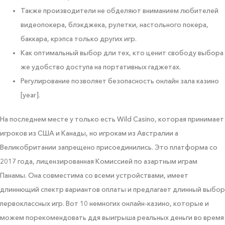
Также производители не обделяют вниманием любителей
видеопокера, блэкджека, рулетки, настольного покера,
баккара, крэпса только других игр.
Как оптимальный выбор дли тех, кто ценит свободу выбора
же удобство доступа на портативных гаджетах.
Регулирование позволяет безопасность онлайн зала казино
[year].
На последнем месте у только есть Wild Casino, которая принимает
игроков из США и Канады, но игрокам из Австралии а
Великобритании запрещено присоединились. Это платформа со
2017 года, лицензированная Комиссией по азартным играм
Панамы. Она совместима со всеми устройствами, имеет
длиннющий спектр вариантов оплаты и предлагает длинный выбор
первоклассных игр. Вот 10 немногих онлайн-казино, которые и
можем порекомендовать ддя выигрыша реальных деньги во время