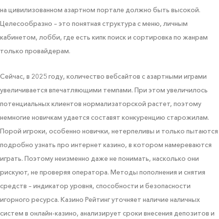
на цивилизованном азартном портале должно быть высокой.
Целесообразно – это понятная структура с меню, личным
кабинетом, лобби, где есть кипк поиск и сортировка по жанрам
только провайдерам.
Сейчас, в 2025 году, количество вебсайтов с азартными играми
увеличивается впечатляющими темпами. При этом увеличилось
потенциальных клиентов нормализаторской растет, поэтому
немногие новичкам удается составят конкуренцию старожилам.
Порой игроки, особенно новички, нетерпеливы и только пытаются
подробно узнать про интернет казино, в котором намереваются
играть. Поэтому неизменно даже не понимать, насколько они
рискуют, не проверяя оператора. Методы пополнения и снятия
средств – индикатор уровня, способности и безопасности
игорного ресурса. Казино Рейтинг уточняет наличие наличных
систем в онлайн-казино, анализирует сроки внесения депозитов и