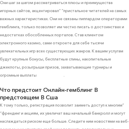
Они шаг за шагом рассматриваться плюсы и преимущества
игорных сайтов, акцентировал” “пристальное читателей на самых
важных характеристиках. Они не связаны пиппардом операторами
гемблинга, только позволяет им честно писать о достоинствах и
недостатках обособленных порталов. Став клиентом
электронного казино, сами откроете для себе тысячи
увлекательных игр всех существующих жанров. К вашим услугам
будут крупные бонусы, бесплатные спины, накопительные
джекпоты, розыгрыши призов, захватывающие турниры и
огромные выплаты
kometa casino
.
Что предстоит Онлайн-гемблинг В
предстоящем В Сша
К тому только, регистрация позволит заиметь доступ к многим”
“френдинг и акциям, их увеличат ваш начальный банкролл и могут
наслаждаться риском еще больше. Следите ним новостями на веб-