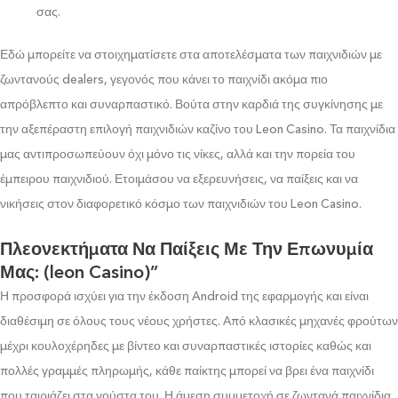
σας.
Εδώ μπορείτε να στοιχηματίσετε στα αποτελέσματα των παιχνιδιών με
ζωντανούς dealers, γεγονός που κάνει το παιχνίδι ακόμα πιο
απρόβλεπτο και συναρπαστικό. Βούτα στην καρδιά της συγκίνησης με
την αξεπέραστη επιλογή παιχνιδιών καζίνο του Leon Casino. Τα παιχνίδια
μας αντιπροσωπεύουν όχι μόνο τις νίκες, αλλά και την πορεία του
έμπειρου παιχνιδιού. Ετοιμάσου να εξερευνήσεις, να παίξεις και να
νικήσεις στον διαφορετικό κόσμο των παιχνιδιών του Leon Casino.
Πλεονεκτήματα Να Παίξεις Με Την Επωνυμία
Μας: (leon Casino)”
Η προσφορά ισχύει για την έκδοση Android της εφαρμογής και είναι
διαθέσιμη σε όλους τους νέους χρήστες. Από κλασικές μηχανές φρούτων
μέχρι κουλοχέρηδες με βίντεο και συναρπαστικές ιστορίες καθώς και
πολλές γραμμές πληρωμής, κάθε παίκτης μπορεί να βρει ένα παιχνίδι
που ταιριάζει στα γούστα του. Η άμεση συμμετοχή σε ζωντανά παιχνίδια