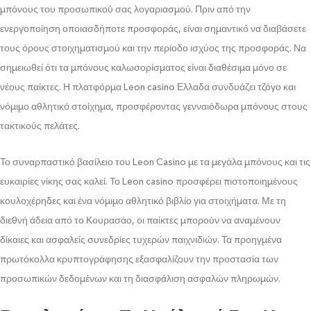
μπόνους του προσωπικού σας λογαριασμού. Πριν από την
ενεργοποίηση οποιασδήποτε προσφοράς, είναι σημαντικό να διαβάσετε
τους όρους στοιχηματισμού και την περίοδο ισχύος της προσφοράς. Να
σημειωθεί ότι τα μπόνους καλωσορίσματος είναι διαθέσιμα μόνο σε
νέους παίκτες. Η πλατφόρμα Leon casino Ελλαδα συνδυάζει τζόγο και
νόμιμο αθλητικό στοίχημα, προσφέροντας γενναιόδωρα μπόνους στους
τακτικούς πελάτες.
Το συναρπαστικό βασίλειο του Leon Casino με τα μεγάλα μπόνους και τις
ευκαιρίες νίκης σας καλεί. Το Leon casino προσφέρει πιστοποιημένους
κουλοχέρηδες και ένα νόμιμο αθλητικό βιβλίο για στοιχήματα. Με τη
διεθνή άδεια από το Κουρασάο, οι παίκτες μπορούν να αναμένουν
δίκαιες και ασφαλείς συνεδρίες τυχερών παιχνιδιών. Τα προηγμένα
πρωτόκολλα κρυπτογράφησης εξασφαλίζουν την προστασία των
προσωπικών δεδομένων και τη διασφάλιση ασφαλών πληρωμών.