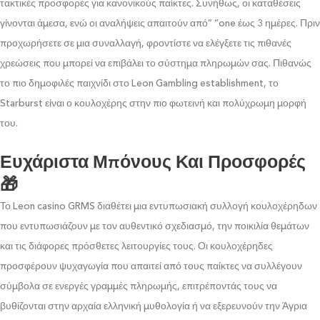
τακτικές προσφορές για κανονικούς παίκτες. Συνήθως, οι καταθέσεις
γίνονται άμεσα, ενώ οι αναλήψεις απαιτούν από” “one έως 3 ημέρες. Πριν
προχωρήσετε σε μια συναλλαγή, φροντίστε να ελέγξετε τις πιθανές
χρεώσεις που μπορεί να επιβάλει το σύστημα πληρωμών σας. Πιθανώς
το πιο δημοφιλές παιχνίδι στο Leon Gambling establishment, το
Starburst είναι ο κουλοχέρης στην πιο φωτεινή και πολύχρωμη μορφή
του.
Ευχάριστα Μπόνους Και Προσφορές
🎁
Το Leon casino GRMS διαθέτει μια εντυπωσιακή συλλογή κουλοχέρηδων
που εντυπωσιάζουν με τον αυθεντικό σχεδιασμό, την ποικιλία θεμάτων
και τις διάφορες πρόσθετες λειτουργίες τους. Οι κουλοχέρηδες
προσφέρουν ψυχαγωγία που απαιτεί από τους παίκτες να συλλέγουν
σύμβολα σε ενεργές γραμμές πληρωμής, επιτρέποντάς τους να
βυθίζονται στην αρχαία ελληνική μυθολογία ή να εξερευνούν την Άγρια