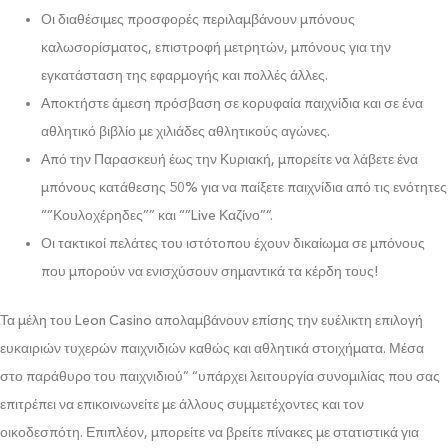
Οι διαθέσιμες προσφορές περιλαμβάνουν μπόνους
καλωσορίσματος, επιστροφή μετρητών, μπόνους για την
εγκατάσταση της εφαρμογής και πολλές άλλες.
Αποκτήστε άμεση πρόσβαση σε κορυφαία παιχνίδια και σε ένα
αθλητικό βιβλίο με χιλιάδες αθλητικούς αγώνες.
Από την Παρασκευή έως την Κυριακή, μπορείτε να λάβετε ένα
μπόνους κατάθεσης 50% για να παίξετε παιχνίδια από τις ενότητες
“”Κουλοχέρηδες”” και “”Live Καζίνο””.
Οι τακτικοί πελάτες του ιστότοπου έχουν δικαίωμα σε μπόνους
που μπορούν να ενισχύσουν σημαντικά τα κέρδη τους!
Τα μέλη του Leon Casino απολαμβάνουν επίσης την ευέλικτη επιλογή
ευκαιριών τυχερών παιχνιδιών καθώς και αθλητικά στοιχήματα. Μέσα
στο παράθυρο του παιχνιδιού” “υπάρχει λειτουργία συνομιλίας που σας
επιτρέπει να επικοινωνείτε με άλλους συμμετέχοντες και τον
οικοδεσπότη. Επιπλέον, μπορείτε να βρείτε πίνακες με στατιστικά για