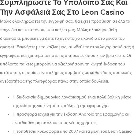
Συμπληρώστε Το Υπόλοιπό Σας Και
Την Ασφάλειά Σας Στο Leon Casino
Μόλις ολοκληρώσετε την εγγραφή σας, θα έχετε πρόσβαση σε όλα τα
παιχνίδια και τα μπόνους του καζίνο μας. Μόλις ολοκληρωθεί η
διαδικασία, μπορείτε να δείτε το αντίστοιχο εικονίδιο στο μενού του
gadget. Ξεκινήστε με το καζίνο μας, συνδεθείτε στον λογαριασμό σας ή
εγγραφείτε και χρησιμοποιήστε τις υπηρεσίες όπου κι αν βρίσκεστε. Οι
υπόλοιπο παίκτες μπορούν να αξιολογήσουν τη κινητή έκδοση του
ιστότοπου, ο οποίος είναι πλήρως συμβατός με κάθε είδους συσκευής
ανεξαρτήτως της πλατφόρμας πάνω στην οποία δουλεύει.
Η διαδικασία δημιουργίας λογαριασμού είναι πολύ βολική μέσω
της έκδοσης για κινητά της πύλης ή της εφαρμογής.
Η προσφορά ισχύει για την έκδοση Android της εφαρμογής και
είναι διαθέσιμη σε όλους τους νέους χρήστες.
Η τοποθεσία κυκλοφορεί από 2007 και τα μέλη του Leon Casino