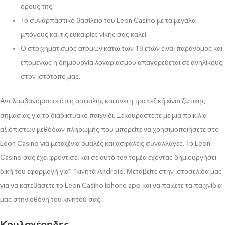
όρους της.
Το συναρπαστικό βασίλειο του Leon Casino με τα μεγάλα
μπόνους και τις ευκαιρίες νίκης σας καλεί.
Ο στοιχηματισμός ατόμων κάτω των 18 ετών είναι παράνομος και
επομένως η δημιουργία λογαριασμού απαγορεύεται σε ανηλίκους
στον ιστότοπο μας.
Αντιλαμβανόμαστε ότι η ασφαλής και άνετη τραπεζική είναι ζωτικής
σημασίας για το διαδικτυακό παιχνίδι. Ξεκουραστείτε με μια ποικιλία
αξιόπιστων μεθόδων πληρωμής που μπορείτε να χρησιμοποιήσετε στο
Leon Casino για μεταξένια ομαλές και ασφαλείς συναλλαγές. Το Leon
Casino σας έχει φροντίσει και σε αυτό τον τομέα έχοντας δημιουργήσει
δική του εφαρμογή για” “κινητά Android. Μεταβείτε στην ιστοσελίδα μας
για να κατεβάσετε το Leon Casino Iphone app και να παίζετε τα παιχνίδια
μας στην οθόνη του κινητού σας.
Κουλοχέρηδες