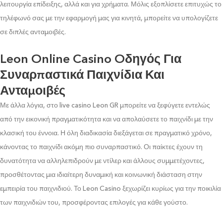
λειτουργία επίδειξης, αλλά και για χρήματα. Μόλις εξοπλίσετε επιτυχώς το
τηλέφωνό σας με την εφαρμογή μας για κινητά, μπορείτε να υπολογίζετε
σε διπλές ανταμοιβές.
Leon Online Casino Оδηγός Για
Συναρπαστικά Παιχνίδια Και
Ανταμοιβές
Με άλλα λόγια, στο live casino Leon GR μπορείτε να ξεφύγετε εντελώς
από την εικονική πραγματικότητα και να απολαύσετε το παιχνίδι με την
κλασική του έννοια. Η όλη διαδικασία διεξάγεται σε πραγματικό χρόνο,
κάνοντας το παιχνίδι ακόμη πιο συναρπαστικό. Οι παίκτες έχουν τη
δυνατότητα να αλληλεπιδρούν με ντίλερ και άλλους συμμετέχοντες,
προσθέτοντας μια ιδιαίτερη δυναμική και κοινωνική διάσταση στην
εμπειρία του παιχνιδιού. Το Leon Casino ξεχωρίζει κυρίως για την ποικιλία
των παιχνιδιών του, προσφέροντας επιλογές για κάθε γούστο.