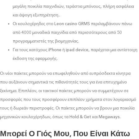
μεγάλη ποικιλία παιχνιδιών, τεράστια μπόνους, πλήρη ασφάλεια
και άψογη εξυπηρέτηση..
Οι κουλοχέρηδες στο Leon casino GRMS περιλαμβάνουν πάνω
από 4000 μοναδικά παιχνίδια από περισσότερους από 50
προγραμματιστές της βιομηχανίας.
Για τους κατόχους iPhone ή ipad device, παρέχεται μια αντίστοιχη
έκδοση της εφαρμογής.
Οι νέοι παίκτες μπορούν να επωφεληθούν από ευπρόσδεκτα κίνητρα
που αυξάνουν σημαντικά τις πιθανότητές τους για ένα επιτυχημένο
ξεκίνημα. Επιπλέον, οι τακτικοί παίκτες μπορούν να συμμετέχουν σε
προσφορές που τους προσφέρουν επιπλέον χρήματα στον λογαριασμό
τους ή δωρεάν περιστροφές. Οι παίκτες μπορούν να βρουν μια ποικιλία
μηχανικών κουλοχέρηδων, όπως τα Hold & Get και Megaways.
Μπορεί Ο Γιός Μου, Που Είναι Κάτω