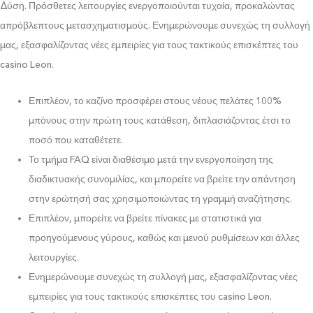
Δύση. Πρόσθετες λειτουργίες ενεργοποιούνται τυχαία, προκαλώντας
απρόβλεπτους μετασχηματισμούς. Ενημερώνουμε συνεχώς τη συλλογή
μας, εξασφαλίζοντας νέες εμπειρίες για τους τακτικούς επισκέπτες του
casino Leon.
Επιπλέον, το καζίνο προσφέρει στους νέους πελάτες 100%
μπόνους στην πρώτη τους κατάθεση, διπλασιάζοντας έτσι το
ποσό που καταθέτετε.
Το τμήμα FAQ είναι διαθέσιμο μετά την ενεργοποίηση της
διαδικτυακής συνομιλίας, και μπορείτε να βρείτε την απάντηση
στην ερώτησή σας χρησιμοποιώντας τη γραμμή αναζήτησης.
Επιπλέον, μπορείτε να βρείτε πίνακες με στατιστικά για
προηγούμενους γύρους, καθώς και μενού ρυθμίσεων και άλλες
λειτουργίες.
Ενημερώνουμε συνεχώς τη συλλογή μας, εξασφαλίζοντας νέες
εμπειρίες για τους τακτικούς επισκέπτες του casino Leon.