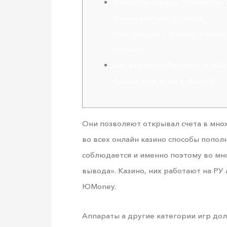
Какие Налоговые Обязанност
Возникают них Игроков,
Выигравших в Онлайн Казино
России?
Как выбирать Лучшее Онлайн
Казино Для Игры в Деньги?
Они позволяют открывал счета в множ
во всех онлайн казино способы попол
соблюдается и именно поэтому во мно
вывода». Казино, них работают на РУ
ЮMoney.
Аппараты а другие категории игр до