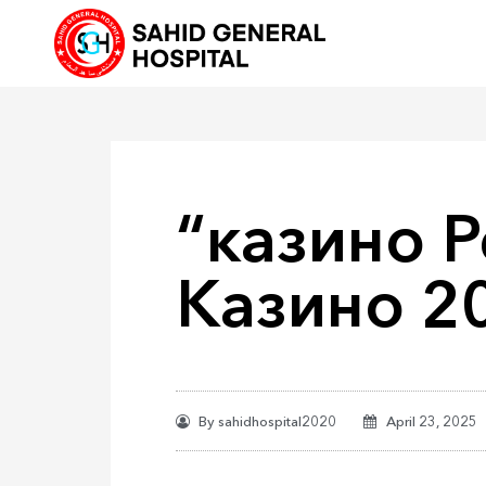
Skip
to
content
“казино 
Казино 2
By
sahidhospital2020
April 23, 2025