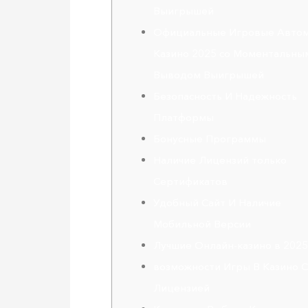
Выигрышей
Официальные Игровые Автом
Казино 2025 со Моментальны
Выводом Выигрышей
Безопасность И Надежность
Платформы
Бонусные Программы
Наличие Лицензий только
Сертификатов
Удобный Сайт И Наличие
Мобильной Версии
Лучшие Онлайн-казино в 2025
возможности Игры В Казино С
Лицензией