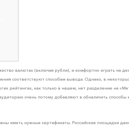
и
 а
ество валютах (включая рубли), и комфортно играть на де
нения соответствуют способам вывода. Однако, в некоторы
гих рейтингах, как только в нашем, нет разделение на «
 аудиторию очень потому добавляют в обналичить способы 
лжны иметь нужные сертификаты. Российские площадки даю