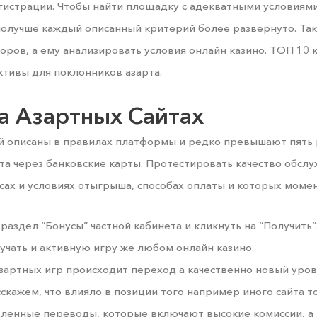
гистрации. Чтобы найти площадку с адекватными условиями
получше каждый описанный критерий более развернуто. Так
оров, а ему анализировать условия онлайн казино. ТОП 10 
тивы для поклонников азарта.
а Азартных Сайтах
 описаны в правилах платформы и редко превышают пять 
та через банковские карты. Протестировать качество обсл
сах и условиях отыгрыша, способах оплаты и которых момен
раздел “Бонусы” частной кабинета и кликнуть на “Получить”.
чать и активную игру же любом онлайн казино.
азартных игр происходит переход а качественно новый уров
кажем, что влияло в позиции того например иного сайта то
едленные переводы, которые включают высокие комиссии, а 