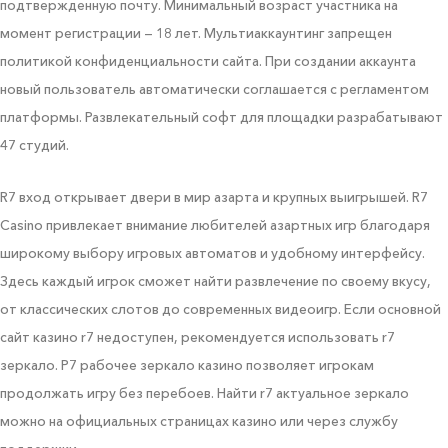
подтвержденную почту. Минимальный возраст участника на
момент регистрации — 18 лет. Мультиаккаунтинг запрещен
политикой конфиденциальности сайта. При создании аккаунта
новый пользователь автоматически соглашается с регламентом
платформы. Развлекательный софт для площадки разрабатывают
47 студий.
R7 вход открывает двери в мир азарта и крупных выигрышей. R7
Casino привлекает внимание любителей азартных игр благодаря
широкому выбору игровых автоматов и удобному интерфейсу.
Здесь каждый игрок сможет найти развлечение по своему вкусу,
от классических слотов до современных видеоигр. Если основной
сайт казино r7 недоступен, рекомендуется использовать r7
зеркало. Р7 рабочее зеркало казино позволяет игрокам
продолжать игру без перебоев. Найти r7 актуальное зеркало
можно на официальных страницах казино или через службу