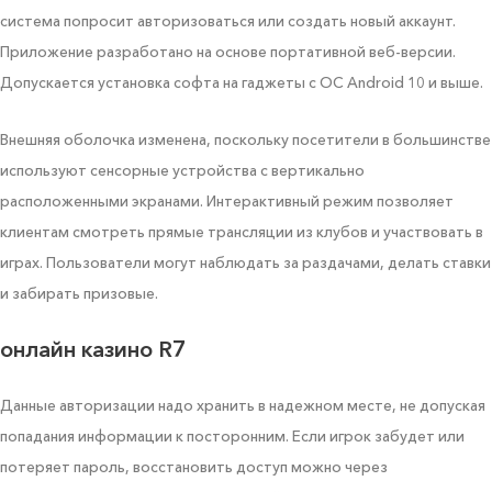
система попросит авторизоваться или создать новый аккаунт.
Приложение разработано на основе портативной веб-версии.
Допускается установка софта на гаджеты с ОС Android 10 и выше.
Внешняя оболочка изменена, поскольку посетители в большинстве
используют сенсорные устройства с вертикально
расположенными экранами. Интерактивный режим позволяет
клиентам смотреть прямые трансляции из клубов и участвовать в
играх. Пользователи могут наблюдать за раздачами, делать ставки
и забирать призовые.
онлайн казино R7
Данные авторизации надо хранить в надежном месте, не допуская
попадания информации к посторонним. Если игрок забудет или
потеряет пароль, восстановить доступ можно через