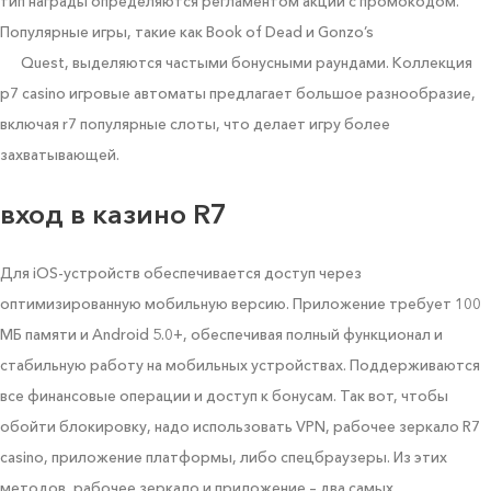
тип награды определяются регламентом акции с промокодом.
Популярные игры, такие как Book of Dead и Gonzo’s
онлайн казино
R7
Quest, выделяются частыми бонусными раундами. Коллекция
р7 casino игровые автоматы предлагает большое разнообразие,
включая r7 популярные слоты, что делает игру более
захватывающей.
вход в казино R7
Для iOS-устройств обеспечивается доступ через
оптимизированную мобильную версию. Приложение требует 100
МБ памяти и Android 5.0+, обеспечивая полный функционал и
стабильную работу на мобильных устройствах. Поддерживаются
все финансовые операции и доступ к бонусам. Так вот, чтобы
обойти блокировку, надо использовать VPN, рабочее зеркало R7
casino, приложение платформы, либо спецбраузеры. Из этих
методов, рабочее зеркало и приложение – два самых