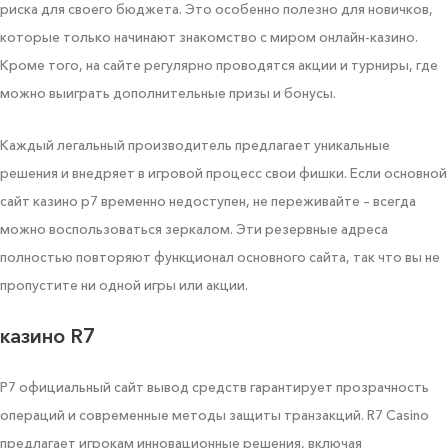
риска для своего бюджета. Это особенно полезно для новичков,
которые только начинают знакомство с миром онлайн-казино.
Кроме того, на сайте регулярно проводятся акции и турниры, где
можно выиграть дополнительные призы и бонусы.
Каждый легальный производитель предлагает уникальные
решения и внедряет в игровой процесс свои фишки. Если основной
сайт казино р7 временно недоступен, не переживайте – всегда
можно воспользоваться зеркалом. Эти резервные адреса
полностью повторяют функционал основного сайта, так что вы не
пропустите ни одной игры или акции.
казино R7
Р7 официальный сайт вывод средств гарантирует прозрачность
операций и современные методы защиты транзакций. R7 Casino
предлагает игрокам инновационные решения, включая