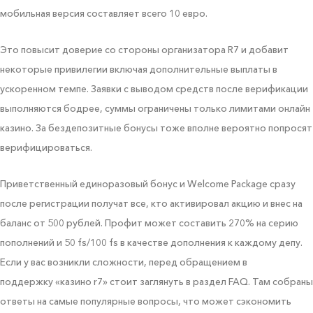
мобильная версия составляет всего 10 евро.
Это повысит доверие со стороны организатора R7 и добавит
некоторые привилегии включая дополнительные выплаты в
ускоренном темпе. Заявки с выводом средств после верификации
выполняются бодрее, суммы ограничены только лимитами онлайн
казино. За бездепозитные бонусы тоже вполне вероятно попросят
верифицироваться.
Приветственный единоразовый бонус и Welcome Package сразу
после регистрации получат все, кто активировал акцию и внес на
баланс от 500 рублей. Профит может составить 270% на серию
пополнений и 50 fs/100 fs в качестве дополнения к каждому депу.
Если у вас возникли сложности, перед обращением в
поддержку «казино r7» стоит заглянуть в раздел FAQ. Там собраны
ответы на самые популярные вопросы, что может сэкономить