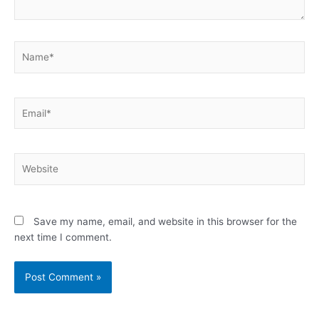
Name*
Email*
Website
Save my name, email, and website in this browser for the
next time I comment.
Alternative: