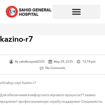
Skip
to
content
kazino-r7
By
sahidhospital2020
May 28, 2025
12:18 pm
No Comments
oficialnyy-sayt-kazino-r7
Для обеспечения комфортного игрового процесса Р7 казино
предлагает профессиональную службу поддержки. Специалисты