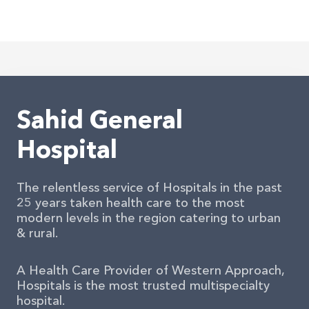
Sahid General
Hospital
The relentless service of Hospitals in the past
25 years taken health care to the most
modern levels in the region catering to urban
& rural.
A Health Care Provider of Western Approach,
Hospitals is the most trusted multispecialty
hospital.