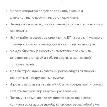
В итоге оператор получает зеркало, внешне и
функционально неотличимое от оригинала.
Перед заказом вывода нужно верифицировать личность и
реквизиты.
Найти работающее зеркало казино R7 на сегодня можно с
помощью саппорта площадки и в свободном доступе.
Между блоками разместились вставки с описаниями
джекпотов, лотерей и таблиц крупных выигрышей
пользователей.
Для быстрой идентификации рекомендуется вносить
депозиты в неокругленных суммах.
Игровые автоматы на сайте R7 Casino предлагают игрокам
захватывающий мир азарта и развлечений.
Потому что именно в этом онлайн casino огромное
количество самых разнообразных слотов на любой вкус.