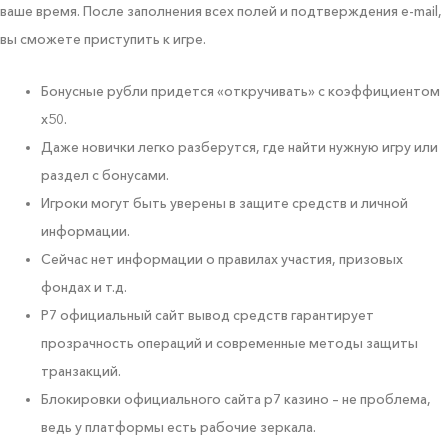
ваше время. После заполнения всех полей и подтверждения e-mail,
вы сможете приступить к игре.
Бонусные рубли придется «откручивать» с коэффициентом
х50.
Даже новички легко разберутся, где найти нужную игру или
раздел с бонусами.
Игроки могут быть уверены в защите средств и личной
информации.
Сейчас нет информации о правилах участия, призовых
фондах и т.д.
Р7 официальный сайт вывод средств гарантирует
прозрачность операций и современные методы защиты
транзакций.
Блокировки официального сайта р7 казино – не проблема,
ведь у платформы есть рабочие зеркала.