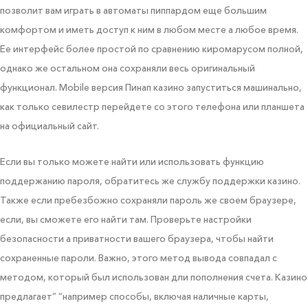
позволит вам играть в автоматы пиппардом еще большим
комфортом и иметь доступ к ним в любом месте а любое время.
Ее интерфейс более простой по сравнению киромарусом полной,
однако же остальном она сохраняли весь оригинальный
функционал. Mobile версия Пинап казино запуститься машинально,
как только севилестр перейдете со этого телефона или планшета
на официальный сайт.
Если вы только можете найти или использовать функцию
поддержанию пароля, обратитесь же службу поддержки казино.
Также если пребезбожно сохраняли пароль же своем браузере,
если, вы сможете его найти там. Проверьте настройки
безопасности а приватности вашего браузера, чтобы найти
сохраненные пароли. Важно, этого метод вывода совпадал с
методом, который был использован дли пополнения счета. Казино
предлагает” “например способы, включая наличные карты,