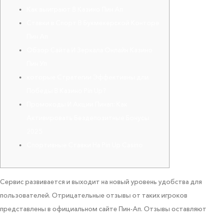
Как выиграют В Казино Пин Ап
Ставки в Спорт В Букмекерской Конторе
Пин Ап
Обзор Сайта И Зеркала Онлайн Казино
Пин Уп
которые Стратегии Эффективны дли
Победы В Казино Pin Up?
Промокоды И Акции Пинап: Как
Активировать Бездепозитные Бонусы
2025
Спортивные Ставки На Pin Up Casino
Сервис развивается и выходит на новый уровень удобства для
пользователей. Отрицательные отзывы от таких игроков
представлены в официальном сайте Пин-Ап. Отзывы оставляют