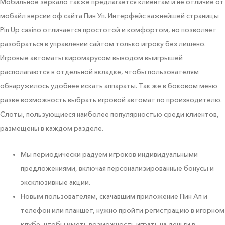
Мобильное зеркало также предлагается клиентам и не отличие от
мобайл версии оф сайта Пин Уп. Интерфейс важнейшей страницы
Pin Up casino отличается простотой и комфортом, но позволяет
разобраться в управлении сайтом только игроку без лишено.
Игровые автоматы киромарусом выводом выигрышей
располагаются в отдельной вкладке, чтобы пользователям
обнаружилось удобнее искать аппараты. Так же в боковом меню
разве возможность выбрать игровой автомат по производителю.
Слоты, пользующиеся наиболее популярностью среди клиентов,
размещены в каждом разделе.
Мы периодически радуем игроков индивидуальными
предложениями, включая персонализированные бонусы и
эксклюзивные акции.
Новым пользователям, скачавшим приложение Пин Ап и
телефон или планшет, нужно пройти регистрацию в игорном
клубе, чтобы иметь возможность играть на деньги в