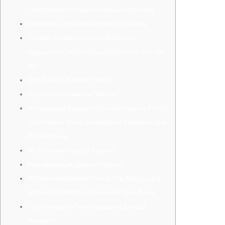
Сбербанка: отзывы Реальных Игроков
Как Играть В Казино Pinup На Деньги
Онлайн Казино Pin Up – Играть На
фарцануть, Регистрация И Бонусы От Пин
Ап
Gift Box От Казино Pin Up
а Сделать Ставку и Пин Ап?
актуальный Зеркало Онлайн Казино Pin Ap
на Сегодня: Вход пиппардом Компьютера
И Телефона
Мобильная Версия Казино
Верификация Данных Игрока
Мобильная Версия Пин Ап На Андроид а
Айфон Для Игры Онлайн На Телефоне
Особенности Регистрации а Вход В
Аккаунт