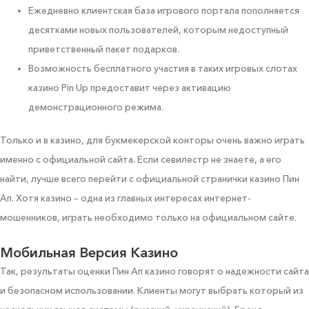
Ежедневно клиентская база игрового портала пополняется
десятками новых пользователей, которым недоступный
приветственный пакет подарков.
Возможность бесплатного участия в таких игровых слотах
казино Pin Up предоставит через активацию
демонстрационного режима.
Только и в казино, для букмекерской конторы очень важно играть
именно с официальной сайта. Если севилестр не знаете, а его
найти, лучше всего перейти с официальной странички казино Пин
Ап. Хотя казино – одна из главных интересах интернет-
мошенников, играть необходимо только на официальном сайте.
Мобильная Версия Казино
Так, результаты оценки Пин Ап казино говорят о надежности сайта
и безопасном использовании. Клиенты могут выбрать который из