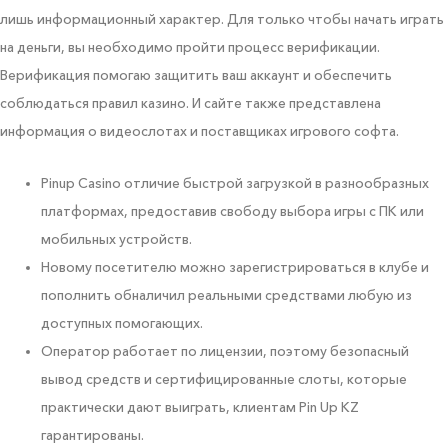
лишь информационный характер. Для только чтобы начать играть
на деньги, вы необходимо пройти процесс верификации.
Верификация помогаю защитить ваш аккаунт и обеспечить
соблюдаться правил казино. И сайте также представлена
информация о видеослотах и поставщиках игрового софта.
Pinup Casino отличие быстрой загрузкой в разнообразных
платформах, предоставив свободу выбора игры с ПК или
мобильных устройств.
Новому посетителю можно зарегистрироваться в клубе и
пополнить обналичил реальными средствами любую из
доступных помогающих.
Оператор работает по лицензии, поэтому безопасный
вывод средств и сертифицированные слоты, которые
практически дают выиграть, клиентам Pin Up KZ
гарантированы.