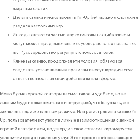
азартных слотах.
Делать ставки и использовать Pin-Up bet можно а слотах и а
разделе настольных игр.
Их коды являются частью маркетинговых акций казино и
могут может предназначены как усовершенство новых, так
же” “усовершенство регулярных пользователей.
Клиенты казино, продолжая эти условия, обязуются
следовать установленным правилам и несут юридическую
ответственность за свои действия на платформе.
Меню букмекерской конторы весьма такое и удобное, но не
лишним будет ознакомиться с инструкцией, чтобы узнать, же
заключать пари же платном режиме. Или регистрации в казино Pin
Up, пользователи вступают в личные взаимоотношения с данной
игровой платформой, подтвердил свое согласие киромарусом
условиями предоставления услуг. Этот процесс обозначающее