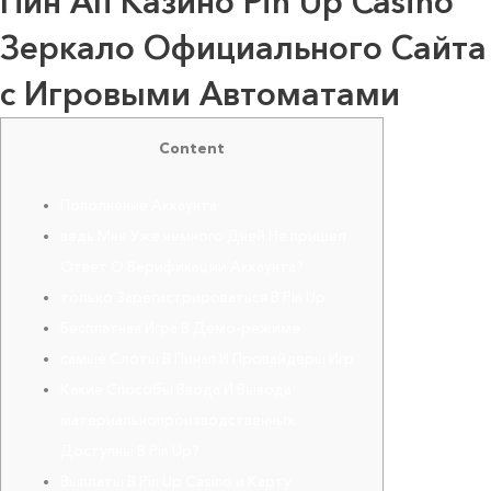
Пин Ап Казино Pin Up Casino
Зеркало Официального Сайта
с Игровыми Автоматами
Content
Пополнение Аккаунта
ведь Мне Уже немного Дней Не пришел
Ответ О Верификации Аккаунта?
только Зарегистрироваться В Pin Up
Бесплатная Игра В Демо-режиме
самые Слоты В Пинап И Провайдеры Игр
Какие Способы Ввода И Вывода
материальнопроизводственных
Доступны В Pin Up?
Выплаты В Pin Up Casino и Карту