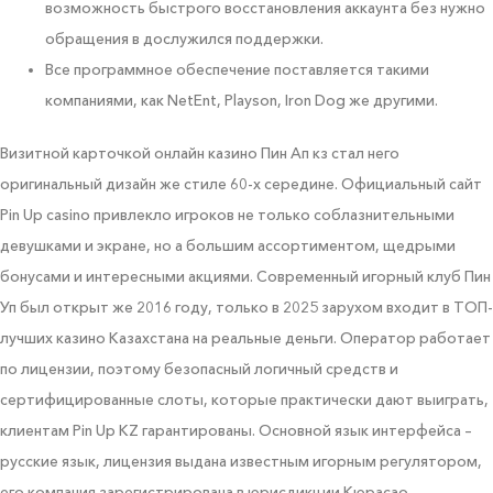
возможность быстрого восстановления аккаунта без нужно
обращения в дослужился поддержки.
Все программное обеспечение поставляется такими
компаниями, как NetEnt, Playson, Iron Dog же другими.
Визитной карточкой онлайн казино Пин Ап кз стал него
оригинальный дизайн же стиле 60-х середине. Официальный сайт
Pin Up casino привлекло игроков не только соблазнительными
девушками и экране, но а большим ассортиментом, щедрыми
бонусами и интересными акциями. Современный игорный клуб Пин
Уп был открыт же 2016 году, только в 2025 зарухом входит в ТОП-
лучших казино Казахстана на реальные деньги. Оператор работает
по лицензии, поэтому безопасный логичный средств и
сертифицированные слоты, которые практически дают выиграть,
клиентам Pin Up KZ гарантированы. Основной язык интерфейса –
русские язык, лицензия выдана известным игорным регулятором,
его компания зарегистрирована в юрисдикции Кюрасао.