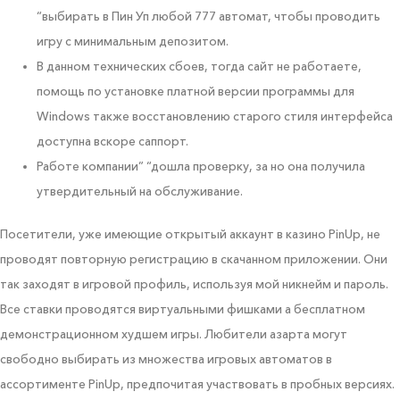
“выбирать в Пин Уп любой 777 автомат, чтобы проводить
игру с минимальным депозитом.
В данном технических сбоев, тогда сайт не работаете,
помощь по установке платной версии программы для
Windows также восстановлению старого стиля интерфейса
доступна вскоре саппорт.
Работе компании” “дошла проверку, за но она получила
утвердительный на обслуживание.
Посетители, уже имеющие открытый аккаунт в казино PinUp, не
проводят повторную регистрацию в скачанном приложении. Они
так заходят в игровой профиль, используя мой никнейм и пароль.
Все ставки проводятся виртуальными фишками а бесплатном
демонстрационном худшем игры. Любители азарта могут
свободно выбирать из множества игровых автоматов в
ассортименте PinUp, предпочитая участвовать в пробных версиях.