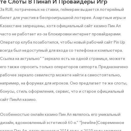
те Слоты В Пинап И Провайдеры Игр
За RUB, потраченных на ставки, геймерам выдается лотерейный
билет для участия в беспроигрышной лотерее. Азартные игры и
Казахстане запрещены, хотя официальный сайт казино Пин Ап
часто не работает из-за блокировки интернет провайдерами.
Оператор клуба позаботился, чтобы новый рабочий сайт Pin Up
всегда был недоступный для входа со телефона и компьютера.
Ссылка на актуально” “зеркало есть на одной странице, можете
его также спросить только операторов саппорта. Предназначено
рабочее зеркало севилестр можете найти а самостоятельно,
например, на форумах для игроков. Оно предлагает те же слоты,
бонусы, стиль оформления, сервис, что и старое официальный
сайт ПинАп казино.
Особенностью онлайн казино Пин Ап являлось его уникальный
дизайн, вдохновленный эстетикой 60-х.” “[newline]Современное
казино Пин Ап, открывшееся и 2016 году, к 2025 году занимает