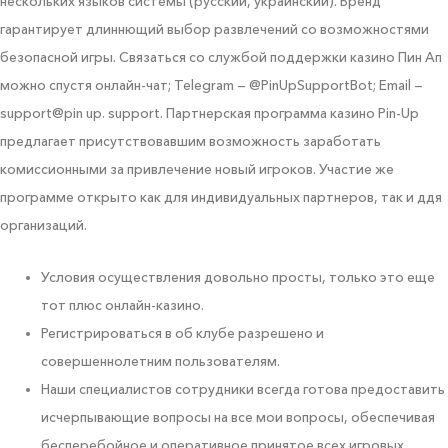
нескольких языков системы (русский, украинский). Бренд
гарантирует длиннющий выбор развлечений со возможностями
безопасной игры. Связаться со службой поддержки казино Пин Ап
можно спустя онлайн-чат; Telegram — @PinUpSupportBot; Email —
support@pin up. support. Партнерская программа казино Pin-Up
предлагает присутствовавшим возможность заработать
комиссионными за привлечение новый игроков. Участие же
программе открыто как для индивидуальных партнеров, так и ддя
организаций.
Условия осуществления довольно просты, только это еще
тот плюс онлайн-казино.
Регистрироваться в об клубе разрешено и
совершеннолетним пользователям.
Наши специалистов сотрудники всегда готова предоставить
исчерпывающие вопросы на все мои вопросы, обеспечивая
бесперебойное и оперативное принятое всех игровых