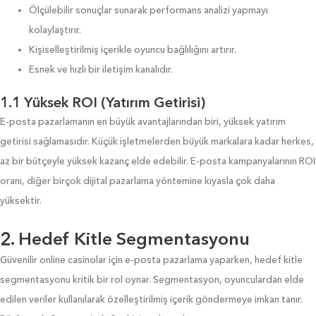
Ölçülebilir sonuçlar sunarak performans analizi yapmayı
kolaylaştırır.
Kişiselleştirilmiş içerikle oyuncu bağlılığını artırır.
Esnek ve hızlı bir iletişim kanalıdır.
1.1 Yüksek ROI (Yatırım Getirisi)
E-posta pazarlamanın en büyük avantajlarından biri, yüksek yatırım
getirisi sağlamasıdır. Küçük işletmelerden büyük markalara kadar herkes,
az bir bütçeyle yüksek kazanç elde edebilir. E-posta kampanyalarının ROI
oranı, diğer birçok dijital pazarlama yöntemine kıyasla çok daha
yüksektir.
2. Hedef Kitle Segmentasyonu
Güvenilir online casinolar için e-posta pazarlama yaparken, hedef kitle
segmentasyonu kritik bir rol oynar. Segmentasyon, oyunculardan elde
edilen veriler kullanılarak özelleştirilmiş içerik göndermeye imkan tanır.