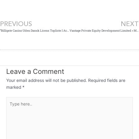
Prev
PREVIOUS
NEXT
“Billigste Casino Uden Dansk Licens Topliste I Actually 2025
Vantage Private Equity Development Limited » Masal Bet
Leave a Comment
Your email address will not be published.
Required fields are
marked
*
Type
here..