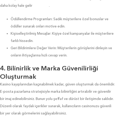
daha kolay hale gelir
başaribet
.
Ödüllendirme Programları: Sadık müşterilere özel bonuslar ve
ödüller sunarak onları motive edin.
Kişiselleştirilmiş Mesajlar: Kişiye özel kampanyalar ile müşterilere
farklı hissedin.
Geri Bildirimlere Değer Verin: Müşterilerin görüşlerini dinleyin ve
onların ihtiyaçlarına hızlı cevap verin.
4. Bilinirlik ve Marka Güvenilirliği
Oluşturmak
Kasino kayıplarından kaçınabilmek kadar, güven oluşturmak da önemlidir.
E-posta pazarlama stratejisiyle marka bilinirliğini artırabilir ve güvenilir
bir imaj edinebilirsiniz. Bunun yolu şeffaf ve dürüst bir iletişimde saklıdır.
Düzenli olarak faydalı içerikler sunarak, kullanıcıların casinonuzu güvenli
bir yer olarak görmelerini sağlayabilirsiniz.