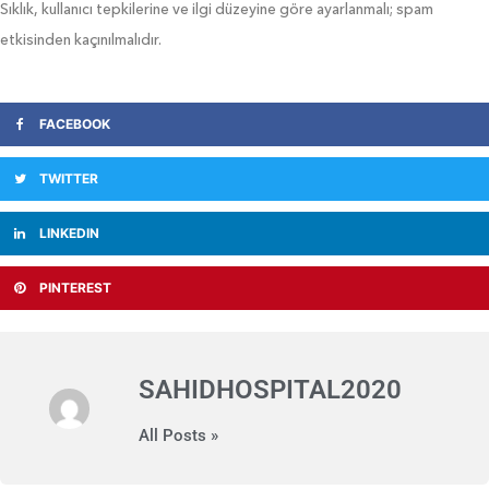
Sıklık, kullanıcı tepkilerine ve ilgi düzeyine göre ayarlanmalı; spam
etkisinden kaçınılmalıdır.
FACEBOOK
TWITTER
LINKEDIN
PINTEREST
SAHIDHOSPITAL2020
All Posts »