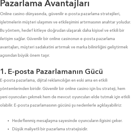
Pazarlama Avantajları
Online casino dünyasında, güvenilir e-posta pazarlama stratejileri,
işletmelerin müşteri ulaşımını ve etkileşimini artırmasının anahtar yoludur.
Bu yöntem, hedef kitleye doğrudan ulaşarak daha kişisel ve etkili bir
iletişim sağlar. Güvenilir bir online casinonun e-posta pazarlama
avantajları, müşteri sadakatini artırmak ve marka bilinirliğini geliştirmek
açısından büyük önem taşır.
1. E-posta Pazarlamanın Gücü
E-posta pazarlama, dijital reklamcılığın en eski ama en etkili
yöntemlerinden biridir. Güvenilir bir online casino için bu strateji, hem
yeni oyuncuları çekmek hem de mevcut oyuncuları elde tutmak için etkili
olabilir. E-posta pazarlamasının gücünü şu nedenlerle açıklayabiliriz:
Hedeflenmiş mesajlaşma sayesinde oyuncuların ilgisini çeker.
Düşük maliyetli bir pazarlama stratejisidir.