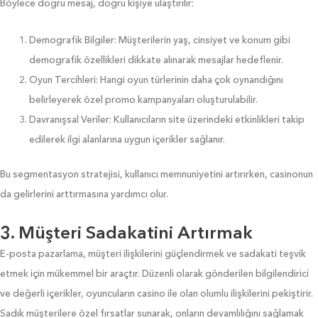
Böylece doğru mesaj, doğru kişiye ulaştırılır:
Demografik Bilgiler: Müşterilerin yaş, cinsiyet ve konum gibi
demografik özellikleri dikkate alınarak mesajlar hedeflenir.
Oyun Tercihleri: Hangi oyun türlerinin daha çok oynandığını
belirleyerek özel promo kampanyaları oluşturulabilir.
Davranışsal Veriler: Kullanıcıların site üzerindeki etkinlikleri takip
edilerek ilgi alanlarına uygun içerikler sağlanır.
Bu segmentasyon stratejisi, kullanıcı memnuniyetini artırırken, casinonun
da gelirlerini arttırmasına yardımcı olur.
3. Müşteri Sadakatini Artırmak
E-posta pazarlama, müşteri ilişkilerini güçlendirmek ve sadakati teşvik
etmek için mükemmel bir araçtır. Düzenli olarak gönderilen bilgilendirici
ve değerli içerikler, oyuncuların casino ile olan olumlu ilişkilerini pekiştirir.
Sadık müşterilere özel fırsatlar sunarak, onların devamlılığını sağlamak