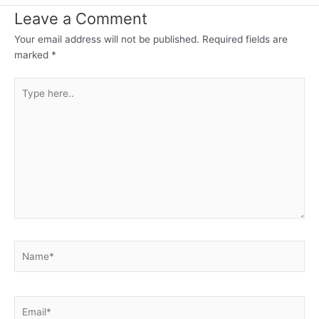
Leave a Comment
Your email address will not be published.
Required fields are
marked
*
Type
here..
Name*
Email*