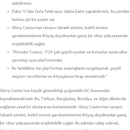
alabilirsiniz.
Daha 10’dan fazla farklı spor dalına bahis yapabilirsiniz, bu yüzden
herkes için bir şeyler var.
Glory Casino’nun tarayıcı tabanlı sürümü, belirli sistem
gereksinimlerine ihtiyaç duyulmadan geniş bir cihaz yelpazesinde
erişilebilirlik sağlar.
“Wonder Casino, 7/24 çok çeşitli oyunlar ve bonuslar sunan nihai
çevrimiçi oyun platformudur.
Bu farklılıklar, her platformun avantajlarını vurgulayarak, çeşitli
müşteri tercihlerine ve ihtiyaçlarına hitap etmektedir.”
Glory Casino’nun büyük güvenilirliği çoğunlukla GC lisansından
kaynaklanmaktadır. Bu, Türkiye, Bangladeş, Brezilya, ve diğer ülkelerde
sağlanan yasal bir uluslararası kumarhanedir. Glory Casino’nun tarayıcı
tabanlı sürümü, belirli sistem gereksinimlerine ihtiyaç duyulmadan geniş
bir cihaz yelpazesinde erişilebilirlik sağlar. Bu adımları takip ederek,