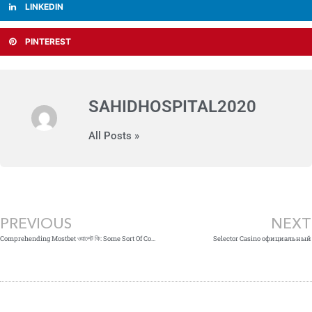
LINKEDIN
PINTEREST
SAHIDHOSPITAL2020
All Posts »
Prev
PREVIOUS
NEXT
Comprehending Mostbet ওয়ালেট কি: Some Sort Of Comprehensive Manual In Order To Digital Betting
Selector Casino официальный