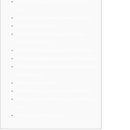
Android Ve Ios Için Glory On Line Casino
App”
Web Sitesi Ile Uygulama Arasındaki Farklar
Canlı Krupiye Oyunları
Adımda Glory Casino Uygulamasını Ios
Cihazlarına İndirme
Glory Casino Uygulamasında Spor Bahisleri
Glory Casino Mobil Uygulamasının Özellikleri
Glory Online Casino Indir Apk: Android App
& Ios Versiyonu
Canlı Krupiye Oyunları
Web Sitesi Ile Uygulama Arasındaki Farklar
Glory Casino Için Bir Mobil Uygulama Mevcut
Mu?
Mobil Sitede Nasıl Oynanır