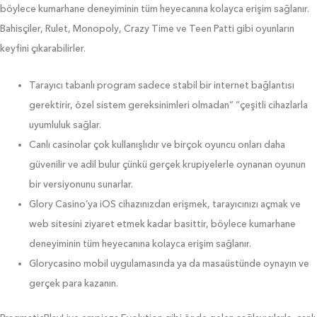
böylece kumarhane deneyiminin tüm heyecanına kolayca erişim sağlanır.
Bahisçiler, Rulet, Monopoly, Crazy Time ve Teen Patti gibi oyunların
keyfini çıkarabilirler.
Tarayıcı tabanlı program sadece stabil bir internet bağlantısı
gerektirir, özel sistem gereksinimleri olmadan” “çeşitli cihazlarla
uyumluluk sağlar.
Canlı casinolar çok kullanışlıdır ve birçok oyuncu onları daha
güvenilir ve adil bulur çünkü gerçek krupiyelerle oynanan oyunun
bir versiyonunu sunarlar.
Glory Casino’ya iOS cihazınızdan erişmek, tarayıcınızı açmak ve
web sitesini ziyaret etmek kadar basittir, böylece kumarhane
deneyiminin tüm heyecanına kolayca erişim sağlanır.
Glorycasino mobil uygulamasında ya da masaüstünde oynayın ve
gerçek para kazanın.