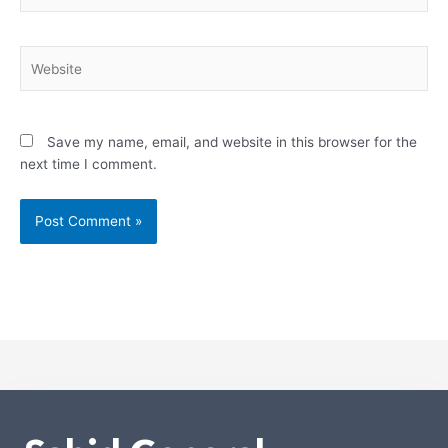
Website
Save my name, email, and website in this browser for the
next time I comment.
Alternative: