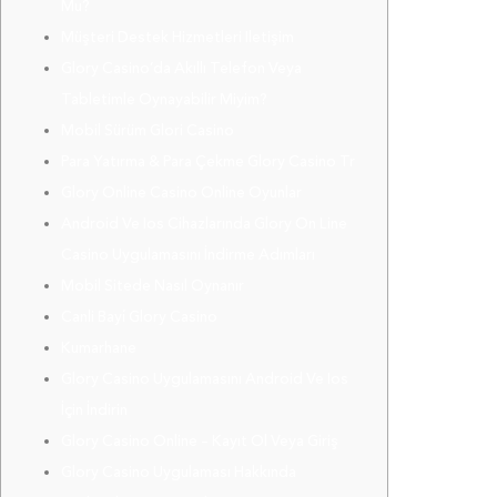
Mu?
Müşteri Destek Hizmetleri Iletişim
Glory Casino’da Akıllı Telefon Veya
Tabletimle Oynayabilir Miyim?
Mobil Sürüm Glori Casino
Para Yatırma & Para Çekme Glory Casino Tr
Glory Online Casino Online Oyunlar
Android Ve Ios Cihazlarında Glory On Line
Casino Uygulamasını İndirme Adımları
Mobil Sitede Nasıl Oynanır
Canli Bayi̇ Glory Casino
Kumarhane
Glory Casino Uygulamasını Android Ve Ios
İçin İndirin
Glory Casino Online – Kayıt Ol Veya Giriş
Glory Casino Uygulaması Hakkında