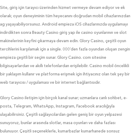
Site, giriş için tarayıcı üzerinden hizmet vermeye devam ediyor ve ek
olarak; oyun deneyiminin tüm heyecanını doğrudan mobil cihazlarınızdan
ag yaşayabiliyorsunuz. Android empieza iOS cihazlarınızda uygulamayı
indirdikten sonra Beauty Casino giriş yap ile casino oyunlarının ve slot
makinelerinin keyfini çıkarmaya devam edin. Glory Casino, çeşitli oyun
tercihlerini karşılamak için a single. 000’den fazla oyundan oluşan zengin
empieza çeşitli bir seçim sunar. Glory Casino. com sitesine
bilgisayarlardan ve akıllı telefonlardan erişilebilir. Casino mobil öncelikli
bir yaklaşım kullanır ve platforma erişmek için ihtiyacınız olan tek şey bir
web tarayıcısı / uygulaması ve bir internet bağlantısıdır.
Glory Casino iletişim için birçok kanal sunar; uzmanlara canlı sohbet, e-
posta, Telegram, WhatsApp, Instagram, Facebook aracılığıyla
ulaşabilirsiniz. Çeşitli sağlayıcılardan gelen geniş bir oyun yelpazesi
sunuyoruz, bunlar arasında slotlar, masa oyunları ve daha fazlası
bulunuyor. Çeşitli seçeneklerle, kumarbazlar kumarhanede sonsuz