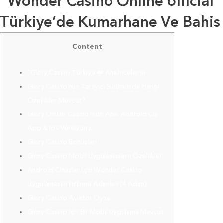
“Wonder Casino Online ️official
Türkiye’de Kumarhane Ve Bahis
Content
“Glory Casino Türkiye 👑 Ana Inceleme
Glory Casino’nun Tarayıcı Sürümünde Hangi
Özellikler Mevcut?
Glory Online Casino Indir Apk: Android Os
App & Ios Versiyonu
Glory Casino Bonusları
Glory Casino Mobil Uygulamasının Özellikleri
Android Cihazları İçin Wonder Casino
Uygulamasını İndirme Adımları (4 Adım)
Glory Casino Aviator Oyna
Glory Casino Için Bir Mobil Uygulama Mevcut