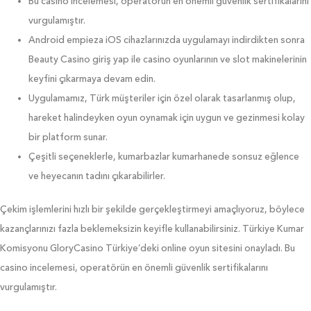
Bu casino incelemesi, operatörün en önemli güvenlik sertifikalarını
vurgulamıştır.
Android empieza iOS cihazlarınızda uygulamayı indirdikten sonra
Beauty Casino giriş yap ile casino oyunlarının ve slot makinelerinin
keyfini çıkarmaya devam edin.
Uygulamamız, Türk müşteriler için özel olarak tasarlanmış olup,
hareket halindeyken oyun oynamak için uygun ve gezinmesi kolay
bir platform sunar.
Çeşitli seçeneklerle, kumarbazlar kumarhanede sonsuz eğlence
ve heyecanın tadını çıkarabilirler.
Çekim işlemlerini hızlı bir şekilde gerçekleştirmeyi amaçlıyoruz, böylece
kazançlarınızı fazla beklemeksizin keyifle kullanabilirsiniz. Türkiye Kumar
Komisyonu GloryCasino Türkiye’deki online oyun sitesini onayladı. Bu
casino incelemesi, operatörün en önemli güvenlik sertifikalarını
vurgulamıştır.