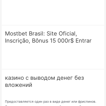
Online
Leave a Comment
/
Uncategorized
/
sahidhospital2020
Casino
Bonuses
Read More »
2025
Mostbet Brasil: Site Oficial,
Mostbet
Brasil:
Inscrição, Bônus 15 000r$ Entrar
Site
Oficial,
Leave a Comment
/
Uncategorized
/
sahidhospital2020
Inscrição,
Bônus
Read More »
15
000r$
Entrar
казино с выводом денег без
казино
с
вложений
выводом
денег
Leave a Comment
/
Uncategorized
/
sahidhospital2020
без
Предоставляется один раз в виде денег или фриспинов.
вложений