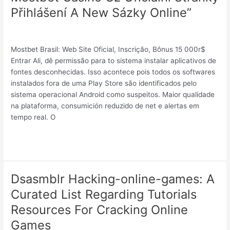
Casino
Přihlášení A New Sázky Online”
Cz
Oficiální
Leave a Comment
/
Uncategorized
/
sahidhospital2020
Stránky
Mostbet Brasil: Web Site Oficial, Inscrição, Bônus 15 000r$
Přihlášení
Entrar Ali, dê permissão para to sistema instalar aplicativos de
A
fontes desconhecidas. Isso acontece pois todos os softwares
New
instalados fora de uma Play Store são identificados pelo
Sázky
sistema operacional Android como suspeitos. Maior qualidade
Online”
na plataforma, consumición reduzido de net e alertas em
tempo real. O
Read More »
Dsasmblr Hacking-online-games: A
Dsasmblr
Hacking-
Curated List Regarding Tutorials
online-
Resources For Cracking Online
games:
A
Games