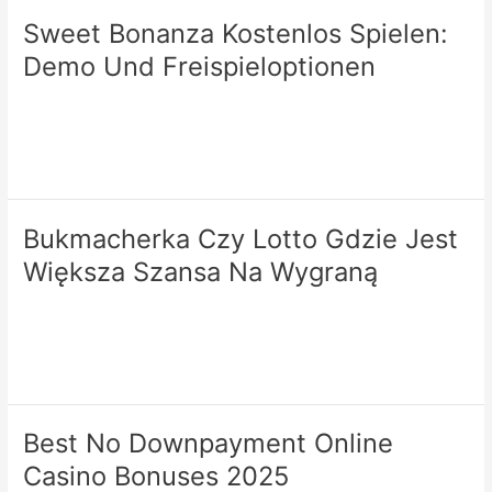
Denshak
Sweet Bonanza Kostenlos Spielen:
Sweet
Bonanza
Demo Und Freispieloptionen
Kostenlos
Spielen:
Leave a Comment
/
Uncategorized
/
sahidhospital2020
Demo
Und
Read More »
Freispieloptionen
Bukmacherka Czy Lotto Gdzie Jest
Bukmacherka
Czy
Większa Szansa Na Wygraną
Lotto
Gdzie
Leave a Comment
/
Uncategorized
/
sahidhospital2020
Jest
Większa
Read More »
Szansa
Na
Wygraną
Best No Downpayment Online
Best
No
Casino Bonuses 2025
Downpayment