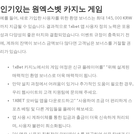
인기있는 원엑스벳 카지노 게임
예를 들어, 새로 가입한 사용자를 위한 환영 보너스는 최대 145, 000 KRW
까지 지급될 수 있습니다. 결과적으로 1xbet 앱 사용자 정의 노력은 포용
성과 다양성의 좋은 터치와 결합되었습니다. 이벤트 규정이 충족되기 전
에, 계좌의 잔액이 보너스 금액보다 많다면 고객님은 보너스를 거절할 권
리가 있습니다.
1xBet 카지노에서의 게임 여정은 신규 플레이어를” “위해 설계된
매력적인 환영 보너스로 더욱 매력적이 됩니다.
만약 설치 과정에서 어려움이 있거나 추가적인 도움이 필요한 경우,
우리 웹사이트의 고객 지원팀에 문의해 주세요.
1XBET 모바일 앱을 다운로드하고” “사용하여 조금 더 편리하게 스
포츠 베팅 및 다른 게임들을 플레이 해보세요.
앱 사용 시 계좌이체를 통한 입금과 출금이 더욱 신속하게 처리되
며, 사용자 불편이 최소화됩니다.
“이 앱은 사용자 친화적인 인터페이스를 제공하여 쉬운 탐색과 다