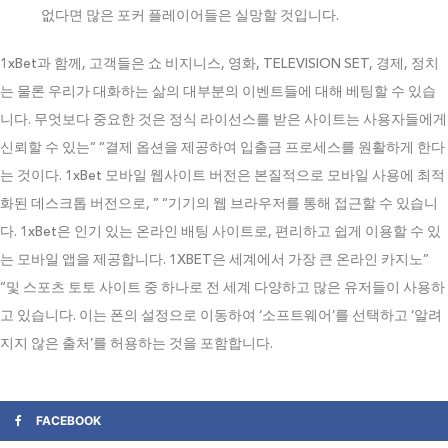
없다면 많은 포커 플레이어들은 실망할 것입니다.
1xBet과 함께, 고객들은 쇼 비지니스, 영화, TELEVISION SET, 경제, 정치
는 물론 우리가 대화하는 삶의 대부분의 이벤트들에 대해 베팅할 수 있습
니다. 무엇보다 중요한 것은 정식 라이선스를 받은 사이트는 사용자들에게
신뢰할 수 있는” “결제 옵션을 제공하여 입출금 프로세스를 원활하게 한다
는 것이다. 1xBet 모바일 웹사이트 버전은 본질적으로 모바일 사용에 최적
화된 데스크톱 버전으로, ” “기기의 웹 브라우저를 통해 접근할 수 있습니
다. 1xBet은 인기 있는 온라인 배팅 사이트로, 편리하고 쉽게 이용할 수 있
는 모바일 앱을 제공합니다. 1XBET은 세계에서 가장 큰 온라인 카지노”
“및 스포츠 토토 사이트 중 하나로 전 세계 다양하고 많은 유저들이 사용하
고 있습니다. 이는 폰의 설정으로 이동하여 ‘소프트웨어’를 선택하고 ‘알려
지지 않은 출처’를 허용하는 것을 포함합니다.
FACEBOOK