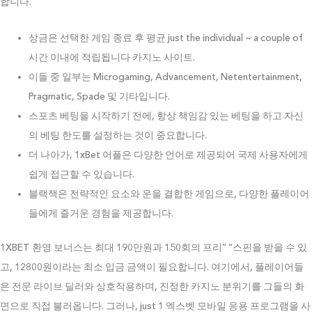
합니다.
상금은 선택한 게임 종료 후 평균 just the individual ~ a couple of
시간 이내에 적립됩니다 카지노 사이트.
이들 중 일부는 Microgaming, Advancement, Netentertainment,
Pragmatic, Spade 및 기타입니다.
스포츠 베팅을 시작하기 전에, 항상 책임감 있는 베팅을 하고 자신
의 베팅 한도를 설정하는 것이 중요합니다.
더 나아가, 1xBet 어플은 다양한 언어로 제공되어 국제 사용자에게
쉽게 접근할 수 있습니다.
블랙잭은 전략적인 요소와 운을 결합한 게임으로, 다양한 플레이어
들에게 즐거운 경험을 제공합니다.
1XBET 환영 보너스는 최대 190만원과 150회의 프리” “스핀을 받을 수 있
고, 12800원이라는 최소 입금 금액이 필요합니다. 여기에서, 플레이어들
은 전문 라이브 딜러와 상호작용하며, 진정한 카지노 분위기를 그들의 화
면으로 직접 불러옵니다. 그러나, just 1 엑스벳 모바일 응용 프로그램을 사