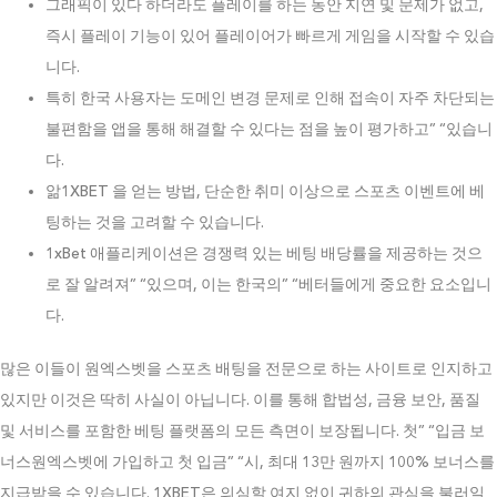
그래픽이 있다 하더라도 플레이를 하는 동안 지연 및 문제가 없고,
즉시 플레이 기능이 있어 플레이어가 빠르게 게임을 시작할 수 있습
니다.
특히 한국 사용자는 도메인 변경 문제로 인해 접속이 자주 차단되는
불편함을 앱을 통해 해결할 수 있다는 점을 높이 평가하고” “있습니
다.
앎1XBET 을 얻는 방법, 단순한 취미 이상으로 스포츠 이벤트에 베
팅하는 것을 고려할 수 있습니다.
1xBet 애플리케이션은 경쟁력 있는 베팅 배당률을 제공하는 것으
로 잘 알려져” “있으며, 이는 한국의” “베터들에게 중요한 요소입니
다.
많은 이들이 원엑스벳을 스포츠 배팅을 전문으로 하는 사이트로 인지하고
있지만 이것은 딱히 사실이 아닙니다. 이를 통해 합법성, 금융 보안, 품질
및 서비스를 포함한 베팅 플랫폼의 모든 측면이 보장됩니다. 첫” “입금 보
너스원엑스벳에 가입하고 첫 입금” “시, 최대 13만 원까지 100% 보너스를
지급받을 수 있습니다. 1XBET은 의심할 여지 없이 귀하의 관심을 불러일