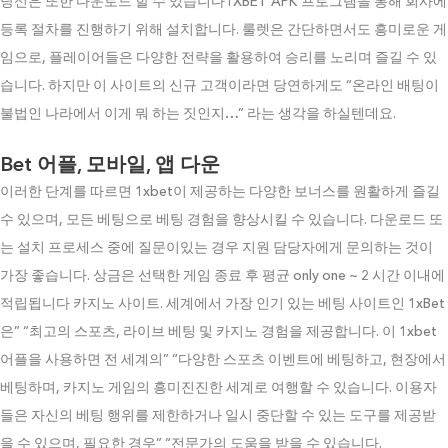
당신은 또한 다운로드 할 수 있습니다1XBET APK 프로그램을 통해 회사에
등록 절차를 진행하기 위해 설치합니다. 룰렛은 간단하면서도 흥미로운 게
임으로, 플레이어들은 다양한 전략을 활용하여 승리를 노리며 즐길 수 있
습니다. 하지만 이 사이트의 신규 고객이라면 당연하게도 “온라인 배팅이
불법인 나라에서 이게 뭐 하는 짓인지…” 라는 생각을 하실텐데요.
Bet 어플, 모바일, 앱 다운
이러한 단계를 따르면 1xbet이 제공하는 다양한 보너스를 원활하게 즐길
수 있으며, 모든 베팅으로 베팅 경험을 향상시킬 수 있습니다. 다운로드 또
는 설치 프로세스 중에 질문이있는 경우 지원 담당자에게 문의하는 것이
가장 좋습니다. 상금은 선택한 게임 종료 후 평균 only one ~ 2 시간 이내에
적립됩니다 카지노 사이트. 세계에서 가장 인기 있는 베팅 사이트인 1xBet
은” “최고의 스포츠, 라이브 베팅 및 카지노 경험을 제공합니다. 이 1xbet
어플을 사용하면 전 세계의” “다양한 스포츠 이벤트에 베팅하고, 현장에서
베팅하며, 카지노 게임의 흥미진진한 세계로 여행할 수 있습니다. 이용자
들은 자신의 베팅 행위를 제한하거나 일시 중단할 수 있는 도구를 제공받
을 수 있으며, 필요한 경우” “전문가의 도움을 받을 수 있습니다.