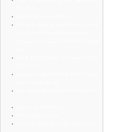
단 가이드!
프로모션 및 보너스 쉬운 확인
Oct 1xbet 모바일 앱-어플 2024, 버전, 다운로
드, 설치, Ios, 안 Diocesan Improvement
Companies To Typically The North Karamoja
Dds-n
💎다른 온라인 베팅회사 대비 1xbet의 강점은
무엇인가요?
Iphone에서 응용 프로그램 을 다운로드 1xbet
어떻게 다운로드합니까?
한국 사용자들을 위한 완벽 1xbet 모바일 가이
드
가입 주소 및 프로모션 정보:
원엑스벳 온라인 카지노
1 📱 1xbet 모바일 앱은 어떻게 설치하나요?