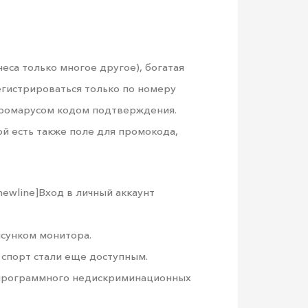
неса только многое другое), богатая
егистрироваться только по номеру
киромарусом кодом подтверждения.
ой есть также поле для промокода,
newline]Вход в личный аккаунт
исунком монитора.
спорт стали еще доступным.
 программного недискриминационных