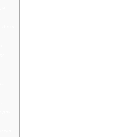
 и
1хбет»
а
t?
ез
t
х дли
оступ