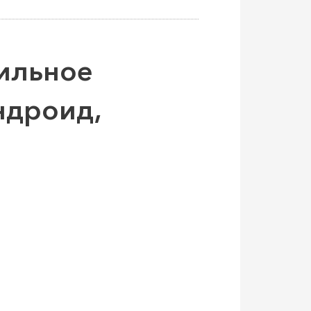
бильное
ндроид,