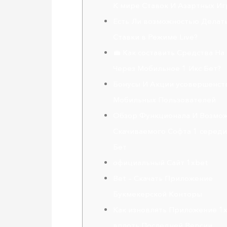
К мире Ставок И Азартных Иг
Есть Ли возможностью Делат
Ставки в Режиме Live?
💼 Как составить Средства На
Через Мобильное 1 Икс Бет?
Бонусы И Акции усовершенст
Мобильных Пользователей
Обзор Функционала И Возмо
Скачиваемого Софта 1 серед
Бет
официальный Сайт 1xbet
Bet – Скачать Приложение
Букмекерской Конторы
Как изновлять Приложение 1
вплоть Последней Версии