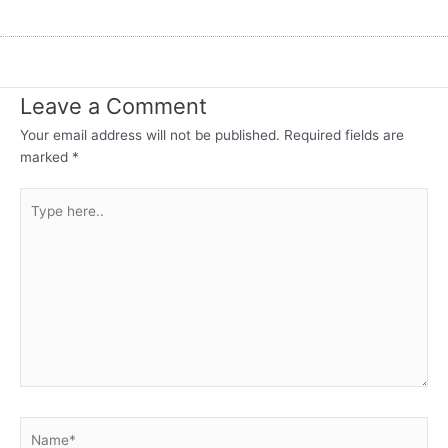
Leave a Comment
Your email address will not be published.
Required fields are
marked
*
Type
here..
Name*