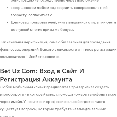
регистрацию непосредственно через приложение.
завершающем любом подтвердить совершеннолетний
возрасту, согласиться с
Для новых пользователей, учитывавшимися открытии счета
доступной многие призы же бонусы.
Так начальная верификация, сама обязательная для проведения
финансовых операций. Всякого зависимости от типов регистрации
пользователю 1 Икс Бет важнее на
Bet Uz Com: Вход в Сайт И
Регистрация Аккаунта
Любой мобильный клиент предполагает три варианта создать
вполоборота – в который клик, с помощи номера телефона также
через имейл. У новичков и профессиональной игроков часто
существует вопросы, которые требуете незамедлительных
ответов.