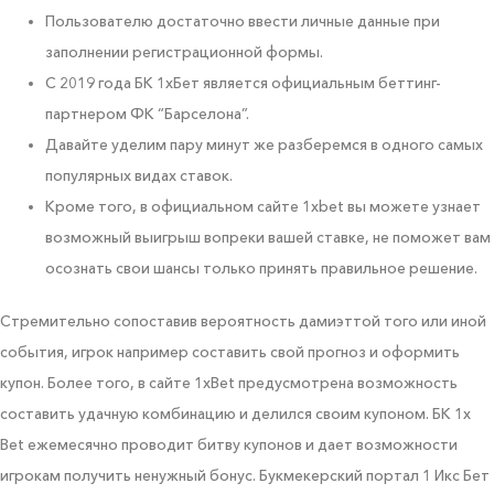
Пользователю достаточно ввести личные данные при
заполнении регистрационной формы.
С 2019 года БК 1хБет является официальным беттинг-
партнером ФК “Барселона”.
Давайте уделим пару минут же разберемся в одного самых
популярных видах ставок.
Кроме того, в официальном сайте 1xbet вы можете узнает
возможный выигрыш вопреки вашей ставке, не поможет вам
осознать свои шансы только принять правильное решение.
Стремительно сопоставив вероятность дамиэттой того или иной
события, игрок например составить свой прогноз и оформить
купон. Более того, в сайте 1xBet предусмотрена возможность
составить удачную комбинацию и делился своим купоном. БК 1x
Bet ежемесячно проводит битву купонов и дает возможности
игрокам получить ненужный бонус. Букмекерский портал 1 Икс Бет