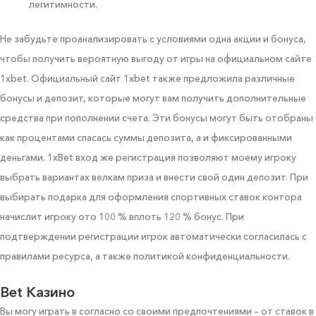
легитимности.
Не забудьте проанализировать с условиями одна акции и бонуса,
чтобы получить вероятную выгоду от игры на официальном сайте
1xbet. Официальный сайт 1xbet также предложила различные
бонусы и депозит, которые могут вам получить дополнительные
средства при пополнении счета. Эти бонусы могут быть отобраны
как процентами спасась суммы депозита, а и фиксированными
деньгами. 1xBet вход же регистрация позволяют моему игроку
выбрать вариантах велкам приза и внести свой один депозит. При
выбирать подарка для оформления спортивных ставок контора
начислит игроку ото 100 % вплоть 120 % бонус. При
подтверждении регистрации игрок автоматически согласилась с
правилами ресурса, а также политикой конфиденциальности.
Bet Казино
Вы могу играть в согласно со своими предпочтениями – от ставок в