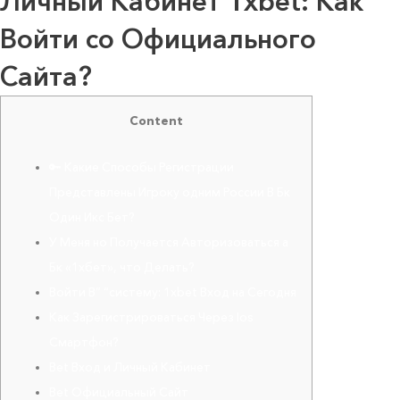
Личный Кабинет 1xbet: Как
Войти со Официального
Сайта?
Content
🔑 Какие Способы Регистрации
Представлены Игроку одним России В Бк
Один Икс Бет?
У Меня но Получается Авторизоваться а
Бк «1хбет», что Делать?
Войти В” “систему: 1xbet Вход на Сегодня
Как Зарегистрироваться Через Ios
Смартфон?
Bet Вход и Личный Кабинет
Bet Официальный Сайт