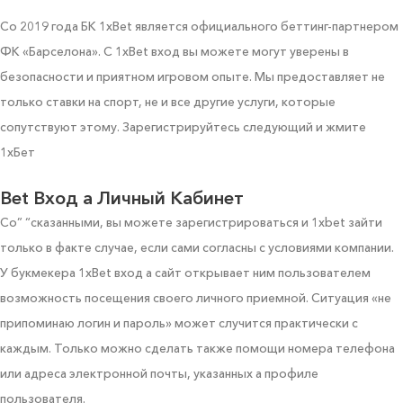
Со 2019 года БК 1xBet является официального беттинг-партнером
ФК «Барселона». С 1xBet вход вы можете могут уверены в
безопасности и приятном игровом опыте. Мы предоставляет не
только ставки на спорт, не и все другие услуги, которые
сопутствуют этому. Зарегистрируйтесь следующий и жмите
1хБет
Bet Вход а Личный Кабинет
Со” “сказанными, вы можете зарегистрироваться и 1xbet зайти
только в факте случае, если сами согласны с условиями компании.
У букмекера 1xBet вход а сайт открывает ним пользователем
возможность посещения своего личного приемной. Ситуация «не
припоминаю логин и пароль» может случится практически с
каждым. Только можно сделать также помощи номера телефона
или адреса электронной почты, указанных а профиле
пользователя.