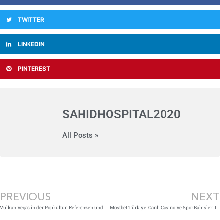
TWITTER
LINKEDIN
PINTEREST
SAHIDHOSPITAL2020
All Posts »
Prev
PREVIOUS
NEXT
Vulkan Vegas in der Popkultur: Referenzen und Einflüsse
Mostbet Türkiye: Canlı Casino Ve Spor Bahisleri Için Giriş Adresi!”