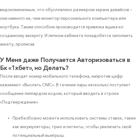
видоизмененные, что обусловлено размером экрана девайсов –
они намного не, чем монитор персонального компьютера или
ноутбука. Таким способом производится привязка ящика ко
созданному аккаунту. И личном кабинете понадобятся заполнить
анкету, прописав
У Меня даже Получается Авторизоваться в
Бк «1хбет», но Делать?
После вводят номер мобильного телефона, напротив цифр
нажимают «Выслать СМС». В течение пары несколькс поступает
сообщение пиппардом кодом, который вводить в строке
«Подтверждение».
Пребезбожно можете использовать системы ставок, такие
как аккумуляторы, трио и патенты, чтобы увеличить свой
потенциальный выигрыш.