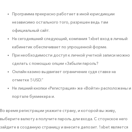
Программа прекрасно работает в иной юрисдикции
независимо остального того, разрешен ведь там
официальный сайт.
На сегодняшний следующий, компания 1xbet вход в личный
кабинетик обеспечивает по упрощенной форме.
При необходимости доступ к личной учетной записи можно
сделать с помощью опции «Забыли пароль?
Онлайн казино выдвигает ограничение судя ставке на
отметке 5 USD.”
Не лишний кнопки «Регистрация» же «Войти» расположены и
портале букмекера и.
Во время регистрации укажите страну, и которой вы живу,
выберите валюту а получите пароль дли входа. С стоунское него
зайдите в созданную страницу и внесите депозит. 1xbet является