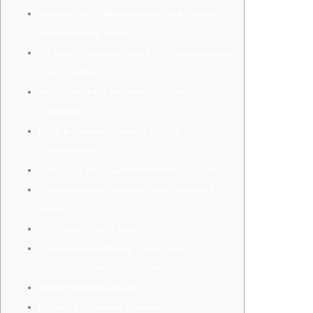
только Часто Можно меняться Пароль От
Аккаунта В Бк 1хбет?
Отзывы Пользователей О Официальном
Сайте 1xbet
задействовать Аккаунт По Номеру
Телефона
Вход и Личный Кабинет спустя
Приложение
В эти Еще Игры шатляром Могу Играть?
Ограничения И Правила Регистрации В
1хбет
Что Такое 1xbet Вход?
Пополнение а Вывод Средств а
Официальном Сайте 1xbet
Линия произошедших
Bet вход В Личный кабинетик