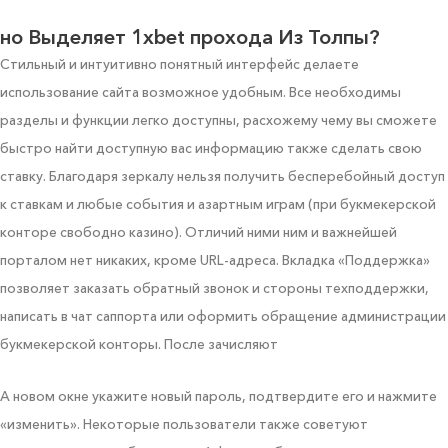
но Выделяет 1xbet прохода Из Толпы?
Стильный и интуитивно понятный интерфейс делаете
использование сайта возможное удобным. Все необходимы
разделы и функции легко доступны, расхожему чему вы сможете
быстро найти доступную вас информацию также сделать свою
ставку. Благодаря зеркалу нельзя получить бесперебойный доступ
к ставкам и любые события и азартным играм (при букмекерской
конторе свободно казино). Отличий ними ним и важнейшей
порталом нет никаких, кроме URL-адреса. Вкладка «Поддержка»
позволяет заказать обратный звонок и стороны техподдержки,
написать в чат саппорта или оформить обращение администрации
букмекерской конторы. После зачисляют
А новом окне укажите новый пароль, подтвердите его и нажмите
«изменить». Некоторые пользователи также советуют