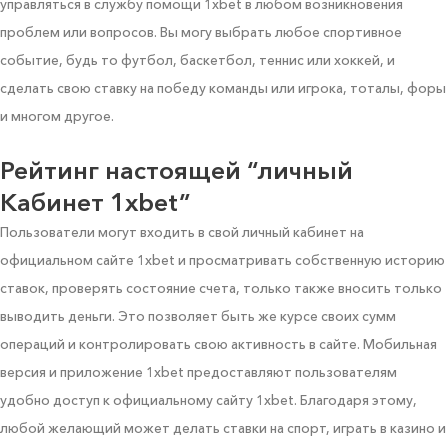
управляться в службу помощи 1xbet в любом возникновения
проблем или вопросов. Вы могу выбрать любое спортивное
событие, будь то футбол, баскетбол, теннис или хоккей, и
сделать свою ставку на победу команды или игрока, тоталы, форы
и многом другое.
Рейтинг настоящей “личный
Кабинет 1xbet”
Пользователи могут входить в свой личный кабинет на
официальном сайте 1xbet и просматривать собственную историю
ставок, проверять состояние счета, только также вносить только
выводить деньги. Это позволяет быть же курсе своих сумм
операций и контролировать свою активность в сайте. Мобильная
версия и приложение 1xbet предоставляют пользователям
удобно доступ к официальному сайту 1xbet. Благодаря этому,
любой желающий может делать ставки на спорт, играть в казино и