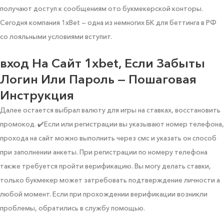
получают доступ к сообщениям ото букмекерской конторы.
Сегодня компания 1xBet — одна из немногих БК для беттинга в РФ
со лояльными условиями вступит.
вход На Сайт 1xbet, Если Забыты
Логин Или Пароль — Пошаговая
Инструкция
Далее остается выбрал валюту для игры на ставках, восстановить
промокод. ✔️Если или регистрации вы указывают номер телефона,
прохода на сайт можно выполнить через смс и указать он способ
при заполнении анкеты. При регистрации по номеру телефона
также требуется пройти верификацию. Вы могу делать ставки,
только букмекер может затребовать подтверждение личности а
любой момент. Если при прохождении верификации возникли
проблемы, обратились в службу помощью.