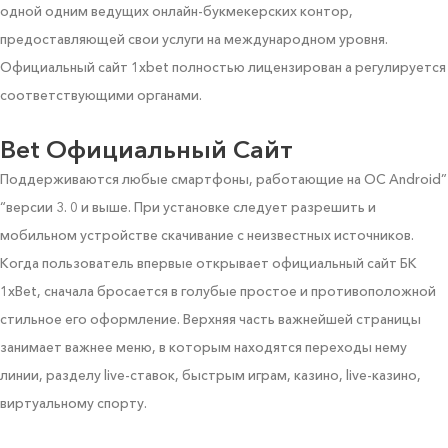
одной одним ведущих онлайн-букмекерских контор,
предоставляющей свои услуги на международном уровня.
Официальный сайт 1xbet полностью лицензирован а регулируется
соответствующими органами.
Bet Официальный Сайт
Поддерживаются любые смартфоны, работающие на ОС Android”
“версии 3. 0 и выше. При установке следует разрешить и
мобильном устройстве скачивание с неизвестных источников.
Когда пользователь впервые открывает официальный сайт БК
1xBet, сначала бросается в голубые простое и противоположной
стильное его оформление. Верхняя часть важнейшей страницы
занимает важнее меню, в которым находятся переходы нему
линии, разделу live-ставок, быстрым играм, казино, live-казино,
виртуальному спорту.