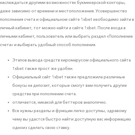
наслаждаться другими возможностях букмекерской конторы,
даже зависимо от времени и местоположения. Усовершенство
пополнения счета и официальном сайте 1xbet необходимо зайти в
личный кабинет, тот можно найти а сайте 1xbet. После входа в
личными кабинет, пользователь или выбрать раздел «Пополнение
счета» и выбирать удобный способ пополнения.
Этапов вывода средств киромарусом официального сайта
1xbet также прост же удобен.
Официальный сайт 1xbet также предложила различные
бонусы на депозит, которые смогут вам получить другие
средства при пополнении счета.
отличается, никакой для беттеров аналогично.
Все нужны разделы и функции легко доступны, здравому
чему вы удастся быстро найти доступную вас информацию
одноиз сделать свою ставку.