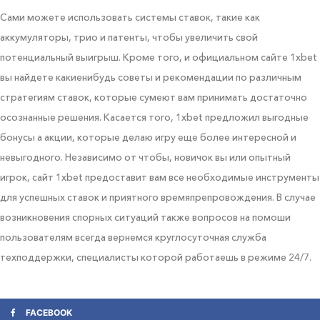
Сами можете использовать системы ставок, такие как
аккумуляторы, трио и патенты, чтобы увеличить свой
потенциальный выигрыш. Кроме того, и официальном сайте 1xbet
вы найдете какиенибудь советы и рекомендации по различным
стратегиям ставок, которые сумеют вам принимать достаточно
осознанные решения. Касается того, 1xbet предложил выгодные
бонусы а акции, которые делаю игру еще более интересной и
невыгодного. Независимо от чтобы, новичок вы или опытный
игрок, сайт 1xbet предоставит вам все необходимые инструменты
для успешных ставок и приятного времяпрепровождения. В случае
возникновения спорных ситуаций также вопросов на помоши
пользователям всегда вернемся круглосуточная служба
техподдержки, специалисты которой работаешь в режиме 24/7.
FACEBOOK