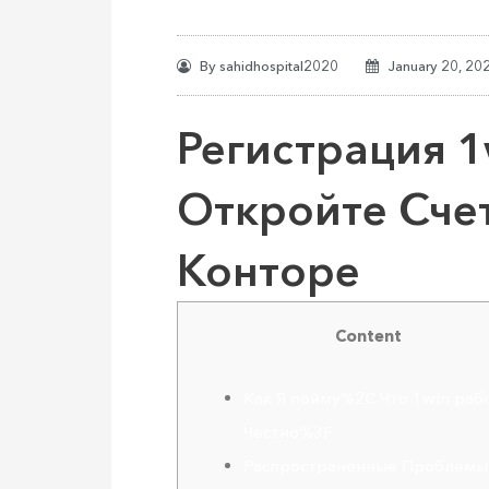
By
sahidhospital2020
January 20, 20
Регистрация 1
Откройте Сче
Конторе
Content
Как Я пойму%2C Что 1win раб
Честно%3F
Распространенные Проблемы