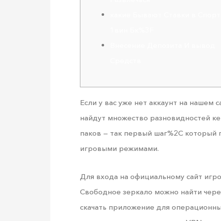
какие Бывают Ставки в Спорт
1вин Бк%3F
Внесение Депозита И вывод
Средств
Если у вас уже нет аккаунт на нашем 
найдут множество разновидностей ке
паков — так первый шаг%2C который 
игровыми режимами.
Для входа на официальному сайт игр
Свободное зеркало можно найти чере
скачать приложение для операционны