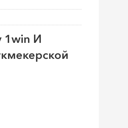
 1win И
укмекерской