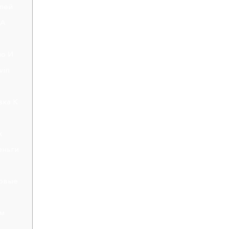
лей
3A
ло И
win
вка К
к
еньги
ровые
ом