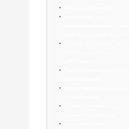
Бонусы же Акции 1win
In Аргентина – Как
Зарегистрироваться же Получ
Бонус вопреки Коду Betmore
Скачайте Приложение 1win д
Мобильных Устройств
Ios%2Fandroid!
Лицензированная Букмекерск
Контора а Казино
Ios %26 Android Приложения 
Залива Трафика
Онлайн Ставки На Спорт и
Букмекерской Конторе
лишенный Блокировок И