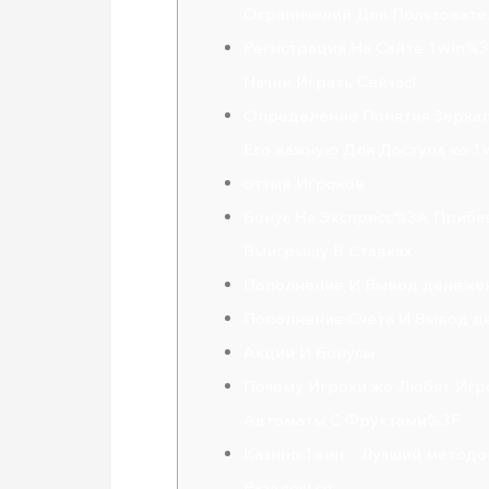
Ограничений Для Пользовате
Регистрация На Сайте 1win%
Начни Играть Сейчас!
Определение Понятия Зерка
Его важную Для Доступа ко 1
отзыв Игроков
Бонус На Экспресс%3A Приба
Выигрышу В Ставках
Пополнение И Вывод денеже
Пополнение Счета И Вывод д
Акции И Бонусы
Почему Игроки же Любят Иг
Автоматы С Фруктами%3F
Казино 1вин – Лучший метод
Развлечься