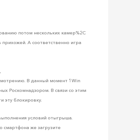
зованию потом нескольких камер%2C
 прихожей. А соответственно игра
A
смотрению. В данный момент 1Win
ых Роскомнадзором. В связи со этим
и эту блокировку.
выполнения условий отыгрыша.
о смартфона же загрузите