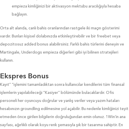
empieza kimliğinizi bir aktivasyon mektubu aracılığıyla hesaba
bağlayın.
Orta alt alanda, canlı bahis oranlarından rastgele iki maçın gösterimi
vardır. Bunları kişisel dolabınızda etkinleştirebilir ve bir freebet veya
depozitosuz added bonus alabilirsiniz. Farklı bahis türlerini deneyin ve
Martingale, Underdogs empieza diğerleri gibi iyi bilinen stratejileri
kullanın.
Ekspres Bonus
Kayıt” “işlemini tamamladıktan sonra kullanıcılar kendilerini tüm finansal
işlemlerin yapılabileceği “Kasiyer” bölümünde bulacaklardır. Ofis
personeli her oyuncuyu doğrular ve yanlış veriler veya yazım hataları
hesabınızın groundling edilmesine yol açabilir. Bu nedenle kimliğinizi teyit
etmeden önce girilen bilgilerin doğruluğundan emin olunuz. 1Win’in ana
sayfası, ağırlıklı olarak koyu renk şemasıyla şık bir tasarıma sahiptir. En