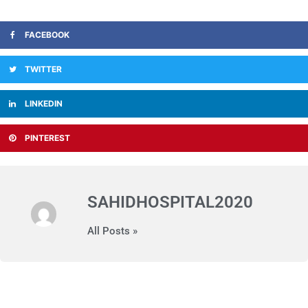
FACEBOOK
TWITTER
LINKEDIN
PINTEREST
SAHIDHOSPITAL2020
All Posts »
Prev