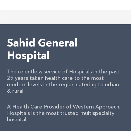
Sahid General
Hospital
The relentless service of Hospitals in the past
25 years taken health care to the most
modern levels in the region catering to urban
& rural.
A Health Care Provider of Western Approach,
Hospitals is the most trusted multispecialty
hospital.