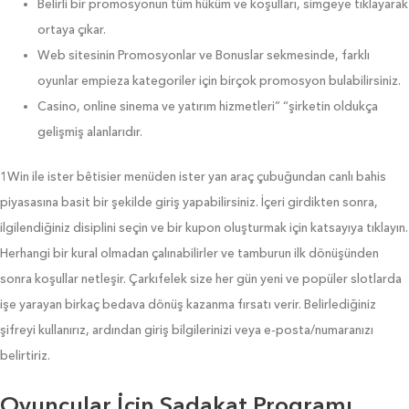
Belirli bir promosyonun tüm hüküm ve koşulları, simgeye tıklayarak
ortaya çıkar.
Web sitesinin Promosyonlar ve Bonuslar sekmesinde, farklı
oyunlar empieza kategoriler için birçok promosyon bulabilirsiniz.
Casino, online sinema ve yatırım hizmetleri” “şirketin oldukça
gelişmiş alanlarıdır.
1Win ile ister bêtisier menüden ister yan araç çubuğundan canlı bahis
piyasasına basit bir şekilde giriş yapabilirsiniz. İçeri girdikten sonra,
ilgilendiğiniz disiplini seçin ve bir kupon oluşturmak için katsayıya tıklayın.
Herhangi bir kural olmadan çalınabilirler ve tamburun ilk dönüşünden
sonra koşullar netleşir. Çarkıfelek size her gün yeni ve popüler slotlarda
işe yarayan birkaç bedava dönüş kazanma fırsatı verir. Belirlediğiniz
şifreyi kullanırız, ardından giriş bilgilerinizi veya e-posta/numaranızı
belirtiriz.
Oyuncular İçin Sadakat Programı