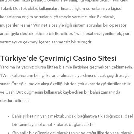
Teknik Destek ekibi, kullanıcılara finansal işlem sorunlarını ve kişisel
hesaplarına erişim sorunlarını çözmede yardımcı olur. Ek olarak,
müşteriler resmi 1Win net sitesiyle ilgili sistem sorunları bir operatör
aracılığıyla destek ekibine bildirebilirler. 1win hesabınızı yenilemek, para
yatırmayı ve çekmeyi içeren zahmetsiz bir süreçtir.
Türkiye’de Çevrimiçi Casino Sitesi
Yardıma ihtiyacınız olursa lütfen bizimle iletişime geçmekten çekinmeyin.
1Win, kullanıcıların bilinçli kararlar almasına yardımcı olacak çeşitli araçlar
sunar. Örneğin, movie akışı özelliği birden çok ekranda görüntülenebilir
ve Cash Out düğmesini kullanarak kaybedilen bir bahsi zamanında
durdurabilirsiniz.
Bahis şirketinin yanıt mektubundaki bağlantıya tıkladığınızda, özel
bir tanımlayıcı otomatik olarak bağlanacaktır.
Güvenilir bir düzenleyici olarak tanınır ve çoğu ülkede yasal olarak