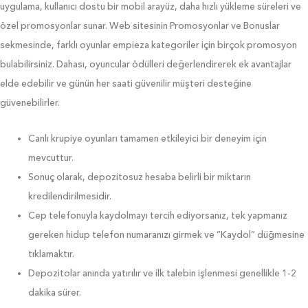
uygulama, kullanıcı dostu bir mobil arayüz, daha hızlı yükleme süreleri ve
özel promosyonlar sunar. Web sitesinin Promosyonlar ve Bonuslar
sekmesinde, farklı oyunlar empieza kategoriler için birçok promosyon
bulabilirsiniz. Dahası, oyuncular ödülleri değerlendirerek ek avantajlar
elde edebilir ve günün her saati güvenilir müşteri desteğine
güvenebilirler.
Canlı krupiye oyunları tamamen etkileyici bir deneyim için
mevcuttur.
Sonuç olarak, depozitosuz hesaba belirli bir miktarın
kredilendirilmesidir.
Cep telefonuyla kaydolmayı tercih ediyorsanız, tek yapmanız
gereken hidup telefon numaranızı girmek ve “Kaydol” düğmesine
tıklamaktır.
Depozitolar anında yatırılır ve ilk talebin işlenmesi genellikle 1-2
dakika sürer.