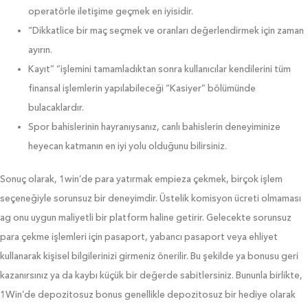
operatörle iletişime geçmek en iyisidir.
“Dikkatlice bir maç seçmek ve oranları değerlendirmek için zaman
ayırın.
Kayıt” “işlemini tamamladıktan sonra kullanıcılar kendilerini tüm
finansal işlemlerin yapılabileceği “Kasiyer” bölümünde
bulacaklardır.
Spor bahislerinin hayranıysanız, canlı bahislerin deneyiminize
heyecan katmanın en iyi yolu olduğunu bilirsiniz.
Sonuç olarak, 1win’de para yatırmak empieza çekmek, birçok işlem
seçeneğiyle sorunsuz bir deneyimdir. Üstelik komisyon ücreti olmaması
ag onu uygun maliyetli bir platform haline getirir. Gelecekte sorunsuz
para çekme işlemleri için pasaport, yabancı pasaport veya ehliyet
kullanarak kişisel bilgilerinizi girmeniz önerilir. Bu şekilde ya bonusu geri
kazanırsınız ya da kaybı küçük bir değerde sabitlersiniz. Bununla birlikte,
1Win’de depozitosuz bonus genellikle depozitosuz bir hediye olarak