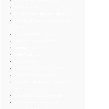
Nasıl Para Çekilir
Türkiye’de Çevrimiçi Casino Sitesi
Kripto Para Kullanarak Oyun Oynayabilir
Miyim?
“Throughout Bet Türkiye’de
Bahis Üzerine Spor Bahisleri”
Ekspres Bonus
“In Bet Türkiye’de
Nasıl Para Çekilir
Türkiye’de Çevrimiçi Casino Sitesi
Bahis Üzerine Spor Bahisleri”
Kripto Pra Kullanarak Oyun Oynayabilir
Miyim?
Oyuncular İçin Sadakat Programı
Lobide Online Casino Oyunları
“Throughout Bet Türkiye’de