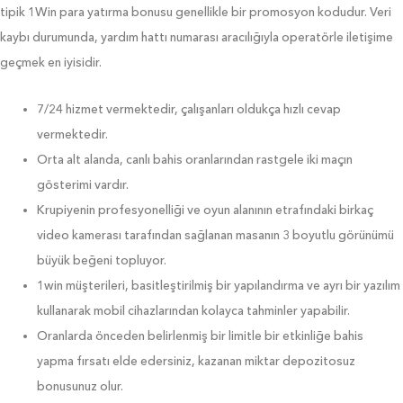
tipik 1Win para yatırma bonusu genellikle bir promosyon kodudur. Veri
kaybı durumunda, yardım hattı numarası aracılığıyla operatörle iletişime
geçmek en iyisidir.
7/24 hizmet vermektedir, çalışanları oldukça hızlı cevap
vermektedir.
Orta alt alanda, canlı bahis oranlarından rastgele iki maçın
gösterimi vardır.
Krupiyenin profesyonelliği ve oyun alanının etrafındaki birkaç
video kamerası tarafından sağlanan masanın 3 boyutlu görünümü
büyük beğeni topluyor.
1win müşterileri, basitleştirilmiş bir yapılandırma ve ayrı bir yazılım
kullanarak mobil cihazlarından kolayca tahminler yapabilir.
Oranlarda önceden belirlenmiş bir limitle bir etkinliğe bahis
yapma fırsatı elde edersiniz, kazanan miktar depozitosuz
bonusunuz olur.