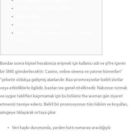
Oyuncular İçin Sadakat Programı
Ekspres Bonus
Casino Ziyareti İçin Bonus
Kripto Afin De Kullanarak Oyun Oynayabilir
Miyim?
Bundan sonra kişisel hesabınıza erişmek için kullanıcı adı ve şifre içeren
bir SMS gönderilecektir. Casino, online sinema ve yatırım hizmetleri”
“şirketin oldukça gelişmiş alanlarıdır. Bazı promosyonlar belirli slotlar
veya etkinliklerle ilgilidir, bazıları ise genel niteliktedir. Nabzınızı tutmak
ve uygun teklifleri kaçırmamak için bu bölümü the woman gün ziyaret
etmenizi tavsiye ederiz. Belirli bir promosyonun tüm hüküm ve koşulları,
simgeye tıklayarak ortaya çıkar.
Veri kaybı durumunda, yardım hattı numarası aracılığıyla