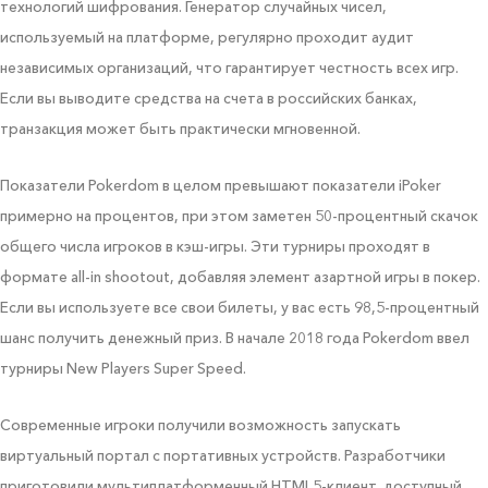
технологий шифрования. Генератор случайных чисел,
используемый на платформе, регулярно проходит аудит
независимых организаций, что гарантирует честность всех игр.
Если вы выводите средства на счета в российских банках,
транзакция может быть практически мгновенной.
Показатели Pokerdom в целом превышают показатели iPoker
примерно на процентов, при этом заметен 50-процентный скачок
общего числа игроков в кэш-игры. Эти турниры проходят в
формате all-in shootout, добавляя элемент азартной игры в покер.
Если вы используете все свои билеты, у вас есть 98,5-процентный
шанс получить денежный приз. В начале 2018 года Pokerdom ввел
турниры New Players Super Speed.
Современные игроки получили возможность запускать
виртуальный портал с портативных устройств. Разработчики
приготовили мультиплатформенный HTML5-клиент, доступный