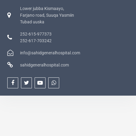
Lower jubba Kismaayo,
Farjano road, Suuqa Yasmiin
Tubad uuska
252-615-977373
252-617-703242
info@sahidgeneralhospital.com
sahidgeneralhospital.com
F
T
Y
W
a
w
o
h
c
i
u
a
e
t
t
t
b
t
u
s
o
e
b
a
o
r
e
p
k
p