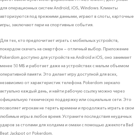
для операционных систем Android, iOS, Windows. Клиенты
авторизуются под прежними данными, играют в слоты, карточные
игры, заключают пари на спортивные события.
Для тех, кто предпочитает играть с мобильных устройств,
покердом скачать на смартфон — отличный выбор. Приложение
Pokerdom доступно для устройств на Android и iOS, оно занимает
менее 50 МБ и работает даже на устройствах с малым объемом
оперативной памяти. Это делает игру доступной для всех,
независимо от характеристик телефона. Pokerdom зеркало
актуально каждый день, и найти рабочую ссылку можно через
официальную техническую поддержку или социальные сети. Это
позволяет игрокам не терять времени и продолжать играть в свои
любимые игры в любое время. Устраните последствия неудачных
ударов за столами для холдема и омахи с помощью джекпота Bad
Beat Jackpot от Pokerdom.