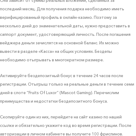
Она зависит от суммы реальных вложений, сделанных за
последний месяц. Для получения подарка необходимо иметь
верифицированный профиль в онлайн-казино. Поэтому за
несколько дней до знаменательной даты, нужно предоставить в
саппорт документ, удостоверяющий личность. После погашения
вейджера деньги зачислятся на основной баланс. Их можно
вывести в разделе «Касса» на общих условиях. Бездепы
необходимо отыгрывать в многократном размере.
Активируйте бездепозитный бонус в течение 24 часов после
регистрации. Отыгрыш только на реальные деньги в течение семи
дней в слоте “Fruits Of Luxor” (Mascot Gaming). Перечислим
преимущества и недостатки бездепозитного бонуса.
Скопируйте один из них, перейдите на сайт казино по нашей
ссылке и обязательно укажите код во время регистрации. После
авторизации в личном кабинете вы получите 100 фриспинов.