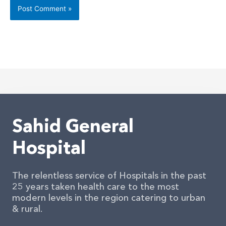
Alternative:
Sahid General
Hospital
The relentless service of Hospitals in the past
25 years taken health care to the most
modern levels in the region catering to urban
& rural.