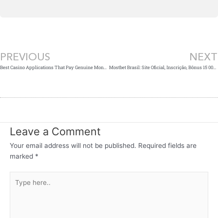
Prev
PREVIOUS
NEXT
Best Casino Applications That Pay Genuine Money 2024
Mostbet Brasil: Site Oficial, Inscrição, Bônus 15 000r$ Entrar
Leave a Comment
Your email address will not be published.
Required fields are
marked
*
Type
here..