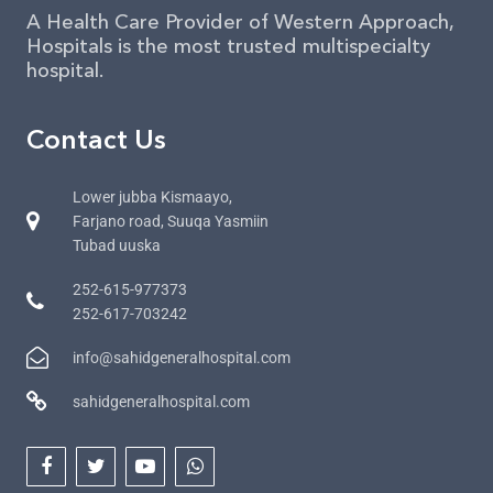
A Health Care Provider of Western Approach,
Hospitals is the most trusted multispecialty
hospital.
Contact Us
Lower jubba Kismaayo,
Farjano road, Suuqa Yasmiin
Tubad uuska
252-615-977373
252-617-703242
info@sahidgeneralhospital.com
sahidgeneralhospital.com
F
T
Y
W
a
w
o
h
c
i
u
a